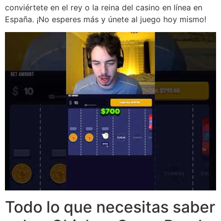
conviértete en el rey o la reina del casino en línea en
España. ¡No esperes más y únete al juego hoy mismo!
Todo lo que necesitas saber