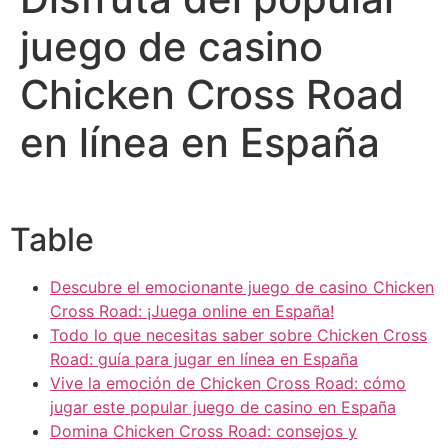
juego de casino
Chicken Cross Road
en línea en España
Table
Descubre el emocionante juego de casino Chicken
Cross Road: ¡Juega online en España!
Todo lo que necesitas saber sobre Chicken Cross
Road: guía para jugar en línea en España
Vive la emoción de Chicken Cross Road: cómo
jugar este popular juego de casino en España
Domina Chicken Cross Road: consejos y