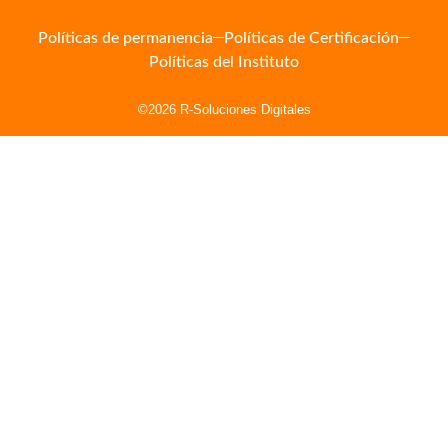
Políticas de permanencia
Políticas de Certificación
Políticas del Instituto
©2026 R-Soluciones Digitales