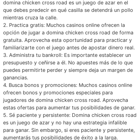
domina chicken cross road es un juego de azar en el
que debes predecir en qué casilla se detendrá un pollo
mientras cruza la calle.
2. Practica gratis: Muchos casinos online ofrecen la
opción de jugar a domina chicken cross road de forma
gratuita. Aprovecha esta oportunidad para practicar y
familiarizarte con el juego antes de apostar dinero real.
3. Administra tu bankroll: Es importante establecer un
presupuesto y ceñirse a él. No apuestes más de lo que
puedes permitirte perder y siempre deja un margen de
ganancias.
4. Busca bonos y promociones: Muchos casinos online
ofrecen bonos y promociones especiales para
jugadores de domina chicken cross road. Aprovecha
estas ofertas para aumentar tus posibilidades de ganar.
5. Sé paciente y persistente: Domina chicken cross road
es un juego de azar y no hay una estrategia infalible
para ganar. Sin embargo, si eres paciente y persistente,
aumentarás tus posibilidades de éxito a la larga.