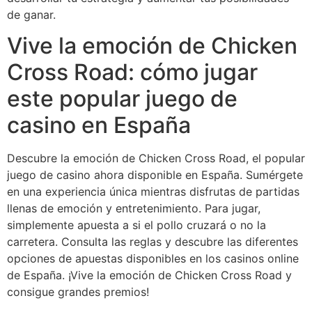
de ganar.
Vive la emoción de Chicken
Cross Road: cómo jugar
este popular juego de
casino en España
Descubre la emoción de Chicken Cross Road, el popular
juego de casino ahora disponible en España. Sumérgete
en una experiencia única mientras disfrutas de partidas
llenas de emoción y entretenimiento. Para jugar,
simplemente apuesta a si el pollo cruzará o no la
carretera. Consulta las reglas y descubre las diferentes
opciones de apuestas disponibles en los casinos online
de España. ¡Vive la emoción de Chicken Cross Road y
consigue grandes premios!