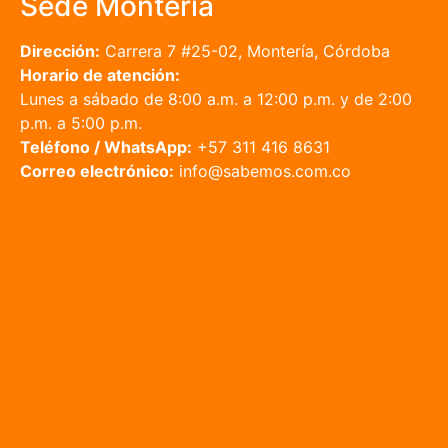
Sede Montería
Dirección:
Carrera 7 #25-02, Montería, Córdoba
Horario de atención:
Lunes a sábado de 8:00 a.m. a 12:00 p.m. y de 2:00
p.m. a 5:00 p.m.
Teléfono / WhatsApp:
+57 311 416 8631
Correo electrónico:
info@sabemos.com.co