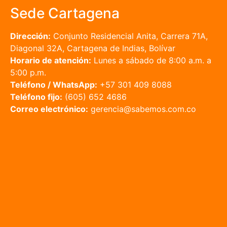
Sede Cartagena
Dirección:
Conjunto Residencial Anita, Carrera 71A,
Diagonal 32A, Cartagena de Indias, Bolívar
Horario de atención:
Lunes a sábado de 8:00 a.m. a
5:00 p.m.
Teléfono / WhatsApp:
+57 301 409 8088
Teléfono fijo:
(605) 652 4686
Correo electrónico:
gerencia@sabemos.com.co