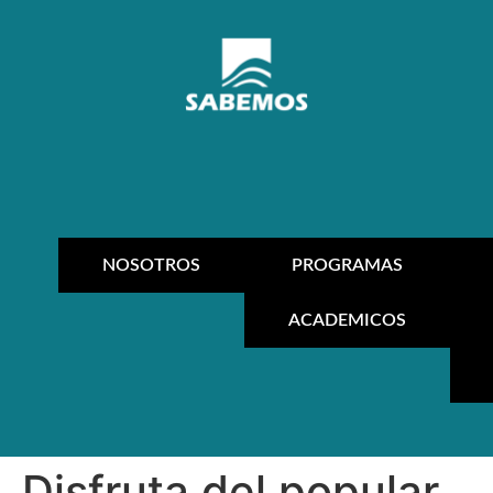
NOSOTROS
PROGRAMAS
ACADEMICOS
Disfruta del popular