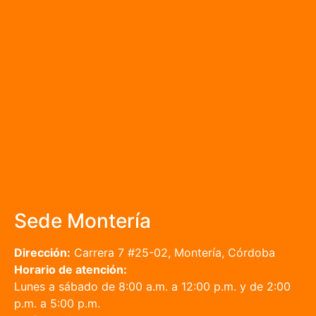
Sede Montería
Dirección:
Carrera 7 #25-02, Montería, Córdoba
Horario de atención:
Lunes a sábado de 8:00 a.m. a 12:00 p.m. y de 2:00
p.m. a 5:00 p.m.