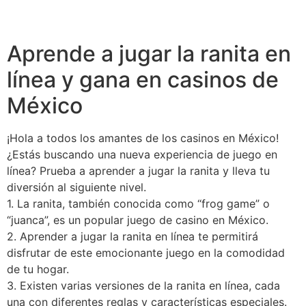
Aprende a jugar la ranita en
línea y gana en casinos de
México
¡Hola a todos los amantes de los casinos en México!
¿Estás buscando una nueva experiencia de juego en
línea? Prueba a aprender a jugar la ranita y lleva tu
diversión al siguiente nivel.
1. La ranita, también conocida como “frog game” o
“juanca”, es un popular juego de casino en México.
2. Aprender a jugar la ranita en línea te permitirá
disfrutar de este emocionante juego en la comodidad
de tu hogar.
3. Existen varias versiones de la ranita en línea, cada
una con diferentes reglas y características especiales.