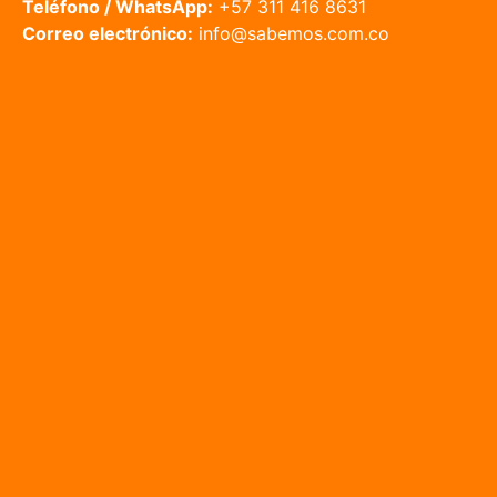
Teléfono / WhatsApp:
+57 311 416 8631
Correo electrónico:
info@sabemos.com.co