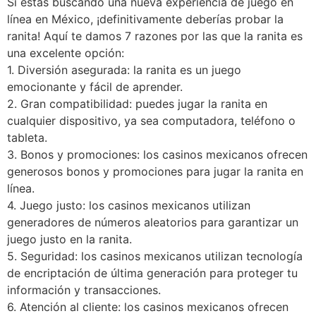
Si estás buscando una nueva experiencia de juego en
línea en México, ¡definitivamente deberías probar la
ranita! Aquí te damos 7 razones por las que la ranita es
una excelente opción:
1. Diversión asegurada: la ranita es un juego
emocionante y fácil de aprender.
2. Gran compatibilidad: puedes jugar la ranita en
cualquier dispositivo, ya sea computadora, teléfono o
tableta.
3. Bonos y promociones: los casinos mexicanos ofrecen
generosos bonos y promociones para jugar la ranita en
línea.
4. Juego justo: los casinos mexicanos utilizan
generadores de números aleatorios para garantizar un
juego justo en la ranita.
5. Seguridad: los casinos mexicanos utilizan tecnología
de encriptación de última generación para proteger tu
información y transacciones.
6. Atención al cliente: los casinos mexicanos ofrecen