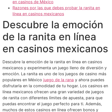
en casinos de México
Razones por las que debes probar la ranita en
línea en casinos mexicanos
Descubre la emoción
de la ranita en línea
en casinos mexicanos
Descubre la emoción de la ranita en línea en casinos
mexicanos y experimenta un juego lleno de diversión y
emoción. La ranita es uno de los juegos de casino más
populares en México
juego de la rana
y ahora puedes
disfrutarla en la comodidad de tu hogar. Los casinos en
línea mexicanos ofrecen una gran variedad de juegos
de ranita con diferentes límites de apuesta, para que
puedas encontrar el juego perfecto para ti. Además,
muchos de estos casinos en línea ofrecen bonos y