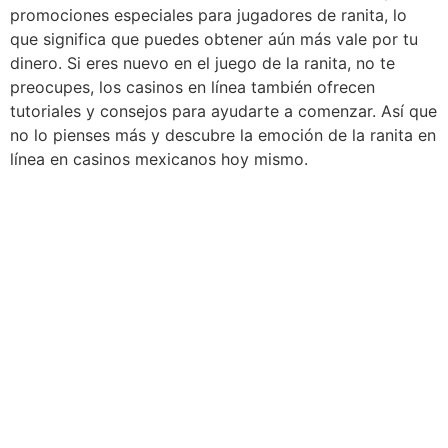
promociones especiales para jugadores de ranita, lo
que significa que puedes obtener aún más vale por tu
dinero. Si eres nuevo en el juego de la ranita, no te
preocupes, los casinos en línea también ofrecen
tutoriales y consejos para ayudarte a comenzar. Así que
no lo pienses más y descubre la emoción de la ranita en
línea en casinos mexicanos hoy mismo.