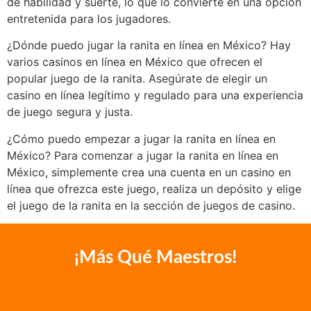
de habilidad y suerte, lo que lo convierte en una opción
entretenida para los jugadores.
¿Dónde puedo jugar la ranita en línea en México? Hay
varios casinos en línea en México que ofrecen el
popular juego de la ranita. Asegúrate de elegir un
casino en línea legítimo y regulado para una experiencia
de juego segura y justa.
¿Cómo puedo empezar a jugar la ranita en línea en
México? Para comenzar a jugar la ranita en línea en
México, simplemente crea una cuenta en un casino en
línea que ofrezca este juego, realiza un depósito y elige
el juego de la ranita en la sección de juegos de casino.
¡Más Qué Maestros!