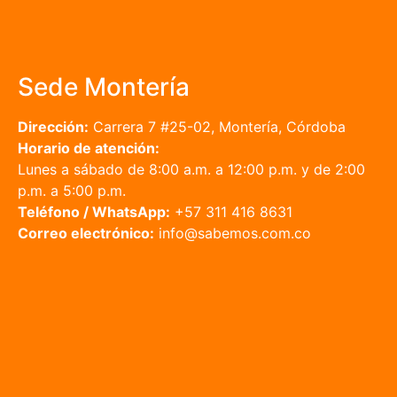
Sede Montería
Dirección:
Carrera 7 #25-02, Montería, Córdoba
Horario de atención:
Lunes a sábado de 8:00 a.m. a 12:00 p.m. y de 2:00
p.m. a 5:00 p.m.
Teléfono / WhatsApp:
+57 311 416 8631
Correo electrónico:
info@sabemos.com.co