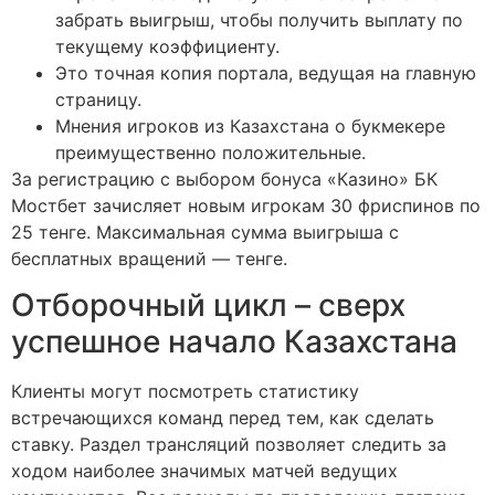
забрать выигрыш, чтобы получить выплату по
текущему коэффициенту.
Это точная копия портала, ведущая на главную
страницу.
Мнения игроков из Казахстана о букмекере
преимущественно положительные.
За регистрацию с выбором бонуса «Казино» БК
Мостбет зачисляет новым игрокам 30 фриспинов по
25 тенге. Максимальная сумма выигрыша с
бесплатных вращений — тенге.
Отборочный цикл – сверх
успешное начало Казахстана
Клиенты могут посмотреть статистику
встречающихся команд перед тем, как сделать
ставку. Раздел трансляций позволяет следить за
ходом наиболее значимых матчей ведущих