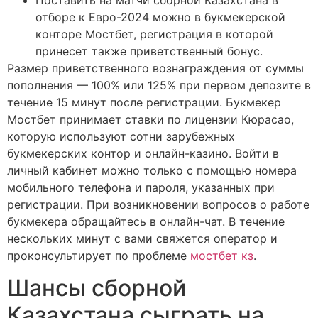
Поставить на матчи сборной Казахстана в
отборе к Евро-2024 можно в букмекерской
конторе Мостбет, регистрация в которой
принесет также приветственный бонус.
Размер приветственного вознаграждения от суммы
пополнения — 100% или 125% при первом депозите в
течение 15 минут после регистрации. Букмекер
Мостбет принимает ставки по лицензии Кюрасао,
которую используют сотни зарубежных
букмекерских контор и онлайн-казино. Войти в
личный кабинет можно только с помощью номера
мобильного телефона и пароля, указанных при
регистрации. При возникновении вопросов о работе
букмекера обращайтесь в онлайн-чат. В течение
нескольких минут с вами свяжется оператор и
проконсультирует по проблеме
мостбет кз
.
Шансы сборной
Казахстана сыграть на