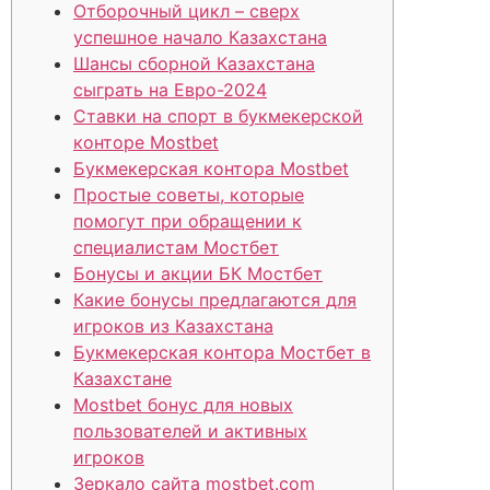
Отборочный цикл – сверх
успешное начало Казахстана
Шансы сборной Казахстана
сыграть на Евро-2024
Ставки на спорт в букмекерской
конторе Mostbet
Букмекерская контора Mostbet
Простые советы, которые
помогут при обращении к
специалистам Мостбет
Бонусы и акции БК Мостбет
Какие бонусы предлагаются для
игроков из Казахстана
Букмекерская контора Мостбет в
Казахстане
Mostbet бонус для новых
пользователей и активных
игроков
Зеркало сайта mostbet.com