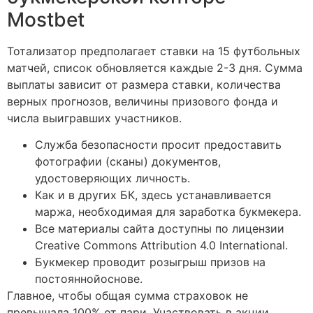
Mostbet
Тотализатор предполагает ставки на 15 футбольных
матчей, список обновляется каждые 2-3 дня. Сумма
выплаты зависит от размера ставки, количества
верных прогнозов, величины призового фонда и
числа выигравших участников.
Служба безопасности просит предоставить
фотографии (сканы) документов,
удостоверяющих личность.
Как и в других БК, здесь устанавливается
маржа, необходимая для заработка букмекера.
Все материалы сайта доступны по лицензии
Creative Commons Attribution 4.0 International.
Букмекер проводит розыгрыш призов на
постояннойоснове.
Главное, чтобы общая сумма страховок не
превышала 100% от пари. Участвовать в акции