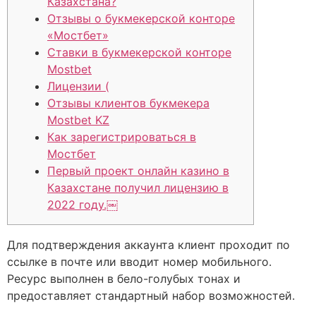
Казахстана?
Отзывы о букмекерской конторе
«Мостбет»
Ставки в букмекерской конторе
Mostbet
Лицензии (
Отзывы клиентов букмекера
Mostbet KZ
Как зарегистрироваться в
Мостбет
Первый проект онлайн казино в
Казахстане получил лицензию в
2022 году.￼
Для подтверждения аккаунта клиент проходит по
ссылке в почте или вводит номер мобильного.
Ресурс выполнен в бело-голубых тонах и
предоставляет стандартный набор возможностей.