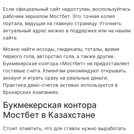
Если официальный сайт недоступен, воспользуйтесь
рабочим зеркалом Мостбет. Это точная копия
портала, ведущая на главную страницу. Уточнить
актуальный адрес можно в поддержке или на нашем
сайте.
Можно найти исходы, гандикапы, тоталы, время
первого гола, авторство гола, а также другие.
Букмекерская контора «Мостбет» не предоставляет
гостевые счета. Клиентам рекомендуют открывать
аккаунт и играть сразу на реальные деньги.
Практика демо-счетов активно используется в
брокерских компаниях.
Букмекерская контора
Мостбет в Казахстане
Стоит отметить, что для ставок нужно выработать