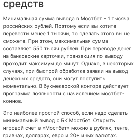
средств
Минимальная сумма вывода в Мостбет – 1 тысяча
российских рублей. Поэтому если вы хотите
перевести менее 1 тысячи, то сделать этого вы не
сможете. При этом, максимальная сумма
составляет 550 тысяч рублей. При переводе денег
на банковские карточки, транзакция по выводу
проходит максимум до минут. Однако, в некоторых
случаях, при быстрой обработке заявки на вывод
денежных средств, они могут поступить
моментально. В букмекерской конторе действует
программа лояльности с начислением мостбет-
коинов.
Это наиболее простой способ, если надо сделать
минимальный вывод с БК Мостбет. Открыть
игровой счет в «Мостбет» можно в рублях, тенге,
гривнах, долларах, евро и 20+ иных валютах.