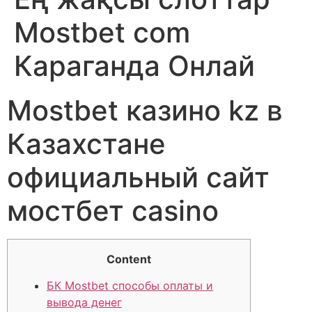
Mostbet com
Караганда Онлай
Mostbet казино kz в
Казахстане
официальный сайт
мостбет casino
Content
БК Mostbet способы оплаты и
вывода денег