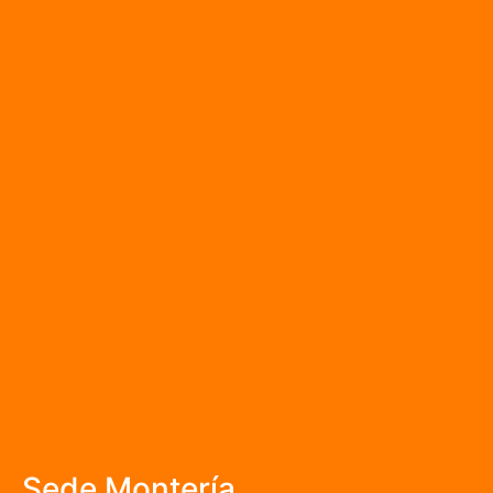
Sede Montería