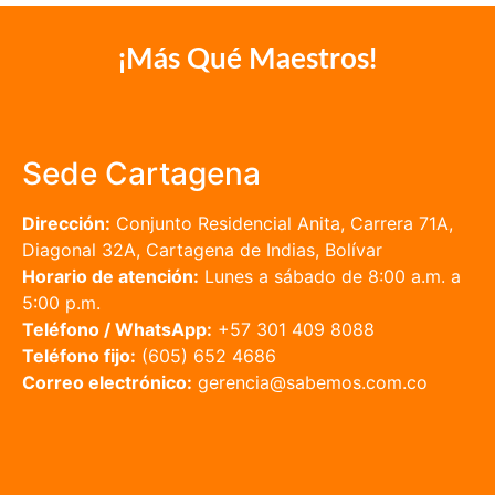
¡Más Qué Maestros!
Sede Cartagena
Dirección:
Conjunto Residencial Anita, Carrera 71A,
Diagonal 32A, Cartagena de Indias, Bolívar
Horario de atención:
Lunes a sábado de 8:00 a.m. a
5:00 p.m.
Teléfono / WhatsApp:
+57 301 409 8088
Teléfono fijo:
(605) 652 4686
Correo electrónico:
gerencia@sabemos.com.co