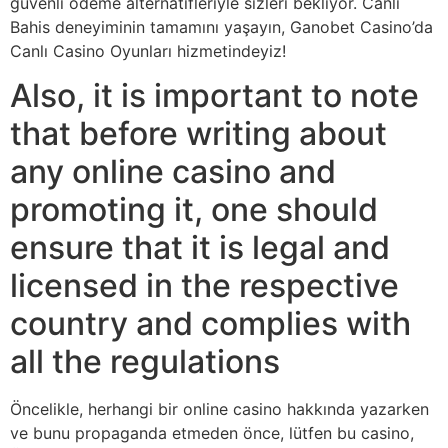
güvenli ödeme alternatifleriyle sizleri bekliyor. Canlı
Bahis deneyiminin tamamını yaşayın, Ganobet Casino’da
Canlı Casino Oyunları hizmetindeyiz!
Also, it is important to note
that before writing about
any online casino and
promoting it, one should
ensure that it is legal and
licensed in the respective
country and complies with
all the regulations
Öncelikle, herhangi bir online casino hakkında yazarken
ve bunu propaganda etmeden önce, lütfen bu casino,