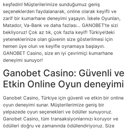
keşfedin! Müşterilerimize sunduğumuz geniş
seçeneklerden faydalanarak, online olarak keyifli ve
zarif bir kumarhane deneyimi yaşayın. İskele Oyunları,
Matador, Va-Bank ve daha fazlası… GANOBET’te sizi
bekliyoruz! Çok az tık, çok fazla keyif! Türkiye’deki
yeteneklerinize olan güvenin size gösterilmesi için
hemen üye olun ve keyifle oynamaya başlayın.
GANOBET Casino, size en iyi çevrimiçi kumarhane
deneyimi sunuyor!
Ganobet Casino: Güvenli ve
Etkin Online Oyun deneyimi
Ganobet Casino, Türkiye için güvenli ve etkin bir online
oyun deneyimi sunar. Müşterilerimize geniş bir
yelpazede oyun seçenekleri ve ödüller sunuyoruz.
Ganobet Casino, tüm transaksiyonlarınızı koruyor ve
ödülleri doğru ve zamanında ödüllendiriyoruz. Size