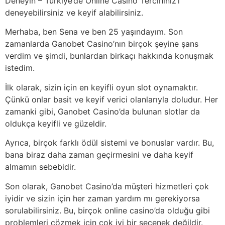
Deneyin – Türkiye’de Online Casino Tercihiniz’i
deneyebilirsiniz ve keyif alabilirsiniz.
Merhaba, ben Sena ve ben 25 yaşındayım. Son
zamanlarda Ganobet Casino’nın birçok şeyine şans
verdim ve şimdi, bunlardan birkaçı hakkında konuşmak
istedim.
İlk olarak, sizin için en keyifli oyun slot oynamaktır.
Çünkü onlar basit ve keyif verici olanlarıyla doludur. Her
zamanki gibi, Ganobet Casino’da bulunan slotlar da
oldukça keyifli ve güzeldir.
Ayrıca, birçok farklı ödül sistemi ve bonuslar vardır. Bu,
bana biraz daha zaman geçirmesini ve daha keyif
almamın sebebidir.
Son olarak, Ganobet Casino’da müşteri hizmetleri çok
iyidir ve sizin için her zaman yardım mı gerekiyorsa
sorulabilirsiniz. Bu, birçok online casino’da olduğu gibi
problemleri çözmek için çok iyi bir seçenek değildir.