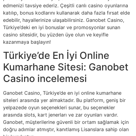
edmenizi tavsiye ederiz. Çeşitli canlı casino oyunlarına
katılıp, bonus kodlarını kullanarak daha fazla fırsat elde
edebilir, hayallerinize ulaşabilirsiniz. Ganobet Casino,
Türkiye’deki en iyi bonuslar ve promosyonlar sunan
casino sitesidir, bu yüzden üye olun ve keyifle
kazanmaya başlayın!
Türkiye’de En İyi Online
Kumarhane Sitesi: Ganobet
Casino incelemesi
Ganobet Casino, Türkiye’de en iyi online kumarhane
siteleri arasında yer almaktadır. Bu platform, geniş bir
yelpazede oyun seçenekleri sunar, bu seçenekler
arasında slots, kart jenerları ve zar oyunları vardır.
Ganobet, müşterilerine güvenli bir ortam sağlamak için
doğru adımlar atmıştır, kanıtlamış Lisanslara sahip olan