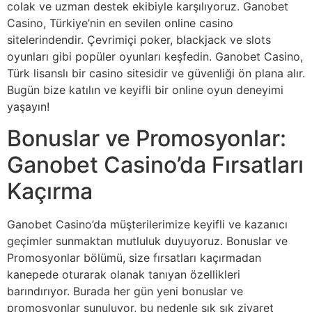
colak ve uzman destek ekibiyle karşılıyoruz. Ganobet
Casino, Türkiye’nin en sevilen online casino
sitelerindendir. Çevrimiçi poker, blackjack ve slots
oyunları gibi popüler oyunları keşfedin. Ganobet Casino,
Türk lisanslı bir casino sitesidir ve güvenliği ön plana alır.
Bugün bize katılın ve keyifli bir online oyun deneyimi
yaşayın!
Bonuslar ve Promosyonlar:
Ganobet Casino’da Fırsatları
Kaçırma
Ganobet Casino’da müşterilerimize keyifli ve kazanıcı
geçimler sunmaktan mutluluk duyuyoruz. Bonuslar ve
Promosyonlar bölümü, size fırsatları kaçırmadan
kanepede oturarak olanak tanıyan özellikleri
barındırıyor. Burada her gün yeni bonuslar ve
promosyonlar sunuluyor, bu nedenle sık sık ziyaret