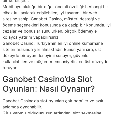
bir kuruluştur.
Mobil uyumluluğu bir diğer önemli özelliği: herhangi bir
cihaz kullanılarak erişilebilen, iyi tasarımlı bir web
sitesine sahip. Ganobet Casino, müşteri desteği ve
ödeme seçenekleri konusunda da cazip bir konumda. İyi
cezalar ve bonuslar sunulurken, birçok ödemeyle
kolayca yatırım yapabilirsiniz.
Ganobet Casino, Türkiye’nin en iyi online kumarhane
siteleri arasında yer almaktadır. Bunun yanı sıra, üst
düzeyde bir oyun deneyimi sunuyor, güvenle
kullanılabilen ve müşteri memnuniyetini en üst düzeyde
tutuyor.
Ganobet Casino’da Slot
Oyunları: Nasıl Oynanır?
Ganobet Casino’da slot oyunları çok popüler ve azık
anlamda oynanabilir.
Giriş yapmış olduğunuzun ardından, slot sekmesine