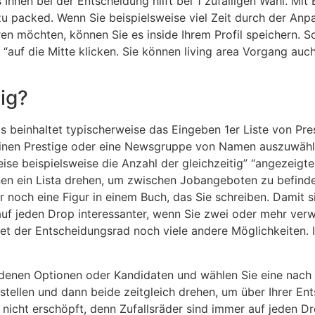
s Ihnen bei der Entscheidung hilft bei 1 zufälligen Wahl. M
 zu packed. Wenn Sie beispielsweise viel Zeit durch der An
ren möchten, können Sie es inside Ihrem Profil speichern.
 “auf die Mitte klicken. Sie können living area Vorgang a
lig?
beinhaltet typischerweise das Eingeben 1er Liste von Pre
 einen Prestige oder eine Newsgruppe von Namen auszuwähl
se beispielsweise die Anzahl der gleichzeitig” “angezeigt
 ein Lista drehen, um zwischen Jobangeboten zu befinden 
ür noch eine Figur in einem Buch, das Sie schreiben. Damit
d auf jeden Drop interessanter, wenn Sie zwei oder mehr v
t der Entscheidungsrad noch viele andere Möglichkeiten. I
andenen Optionen oder Kandidaten und wählen Sie eine nach 
rstellen und dann beide zeitgleich drehen, um über Ihrer En
nicht erschöpft, denn Zufallsräder sind immer auf jeden Dr