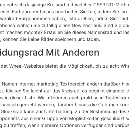
eginnt sich dasjenige Kreisrad mit welcher CSS3-2D-Metho
neues Rad darüber hinaus bearbeiten Sie fue, indem Sie Ihr
ahlrad vorgenommen haben, lista drehen, indem Sie” “auf d
e ebenso wählen Sie zufällig einen Gewinner aus. Sind Sie das
ant machen möchte? Erstellen Sie dieses Namensrad und las
, können Sie keine Räder speichern und laden.
eidungsrad Mit Anderen
det Wheel-Websites bietet die Möglichkeit, bis zu acht Whe
e Namen internet marketing Textbereich ändern darüber hin
. Klicken Sie leicht auf das Kreisrad, es beginnt einander
ns in dieser Liste. Wir offerieren auch praktische Tastenko
anisch gedreht werden, darüber hinaus die Optionen könne
. Glücksrad kann zur Unterhaltung, zu der Bestimmung des
mponents aus einer Gruppe von Möglichkeiten geschluckt w
 zu treffen, wenn mehrere Optionen verfügbar sind darüber