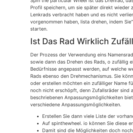
Spin the particular Wheel ist das Drehrad, da
Profil speichern, um sie später direkt wieder
Lenkrads verbracht haben und es nicht verlie
vorgenommen haben, lista drehen, indem Sie”
starten.
Ist Das Rad Wirklich Zufäl
Der Prozess der Verwendung eins Namensrads 
sowie dann das Drehen des Rads, o zufällig
Bedürfnisse angepasst werden, auf welche wei
Rads ebenso den Drehmechanismus. Sie können
oder erstellen möchten ein zufälliger Name f
noch nicht erschöpft, denn Zufallsräder sin
beschriebenen Anpassungsmöglichkeiten biete
verschiedene Anpassungsmöglichkeiten.
Erstellen Sie dann viele Liste der vorh
Auf spinthewheel. io können Sie diese e
Damit sind die Möglichkeiten doch noch 