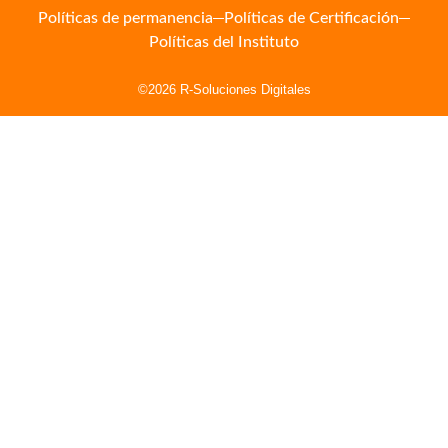
Políticas de permanencia
Políticas de Certificación
Políticas del Instituto
©2026 R-Soluciones Digitales