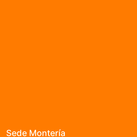
Sede Montería