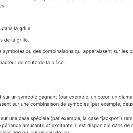
es.
ans la grille.
 de la grille.
s symboles ou des combinaisons qui apparaissent sur les c
hauteur de chute de la pièce.
nt sur un symbole gagnant (par exemple, un cœur, un diaman
rissent sur une combinaison de symboles (par exemple, deu
t sur une case spéciale (par exemple, la case “jackpot”) rem
xpérience amusante et excitante. Il est disponible dans de 
t leur âge ou leur niveau de jeu.