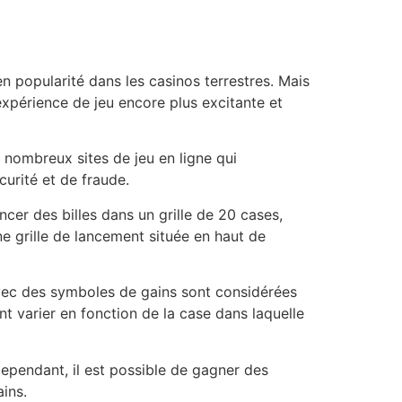
n popularité dans les casinos terrestres. Mais
 expérience de jeu encore plus excitante et
e nombreux sites de jeu en ligne qui
curité et de fraude.
cer des billes dans un grille de 20 cases,
ne grille de lancement située en haut de
 avec des symboles de gains sont considérées
t varier en fonction de la case dans laquelle
 Cependant, il est possible de gagner des
ins.