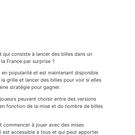
 qui consiste à lancer des billes dans un
la France par surprise ?
 en popularité et est maintenant disponible
grille et lancer des billes pour voir si elles
aine stratégie pour gagner.
 joueurs peuvent choisir entre des versions
en fonction de la mise et du nombre de billes
vent commencer à jouer avec des mises
i est accessible à tous et qui peut apporter