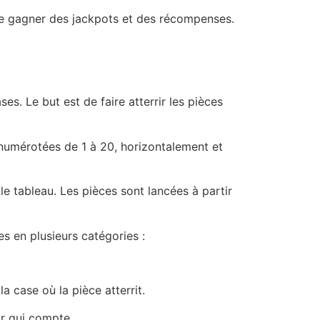
 de gagner des jackpots et des récompenses.
es. Le but est de faire atterrir les pièces
 numérotées de 1 à 20, horizontalement et
e tableau. Les pièces sont lancées à partir
es en plusieurs catégories :
 case où la pièce atterrit.
ur qui compte.