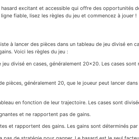
de hasard excitant et accessible qui offre des opportunités
igne fiable, lisez les règles du jeu et commencez à jouer !
iste à lancer des pièces dans un tableau de jeu divisé en cas
ins. Voici les règles du jeu :
de jeu divisé en cases, généralement 20×20. Les cases sont
 pièces, généralement 20, que le joueur peut lancer dans l
ableau en fonction de leur trajectoire. Les cases sont divisé
gnantes et ne rapportent pas de gains.
es et rapportent des gains. Les gains sont déterminés par la
y a pas de stratégie pour gagner. Le hasard est le seul facte