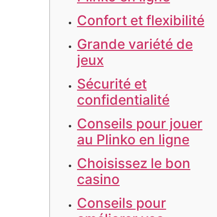
Confort et flexibilité
Grande variété de
jeux
Sécurité et
confidentialité
Conseils pour jouer
au Plinko en ligne
Choisissez le bon
casino
Conseils pour