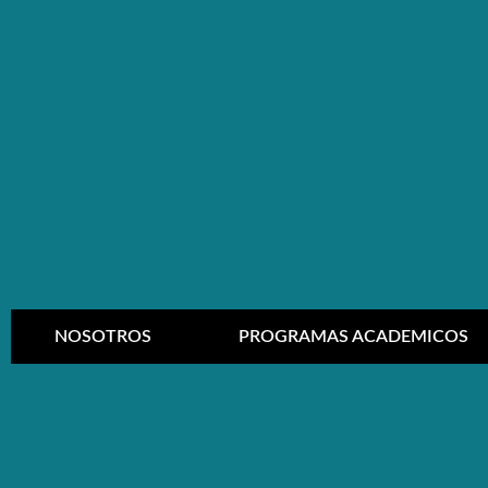
NOSOTROS
PROGRAMAS ACADEMICOS