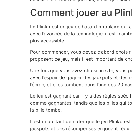
Comment jouer au Plink
Le Plinko est un jeu de hasard populaire qui 
avec l’avancée de la technologie, il est maint
plus accessible.
Pour commencer, vous devez d’abord choisir un 
proposent ce jeu, mais il est important de cho
Une fois que vous avez choisi un site, vous p
avec l’espoir de gagner des jackpots et des ré
l’écran, et elles tombent dans l’une des 20 case
Le jeu est gagnant car il y a des règles spéc
comme gagnantes, tandis que les billes qui to
la bille tombe.
Il est important de noter que le jeu Plinko es
jackpots et des récompenses en jouant réguli