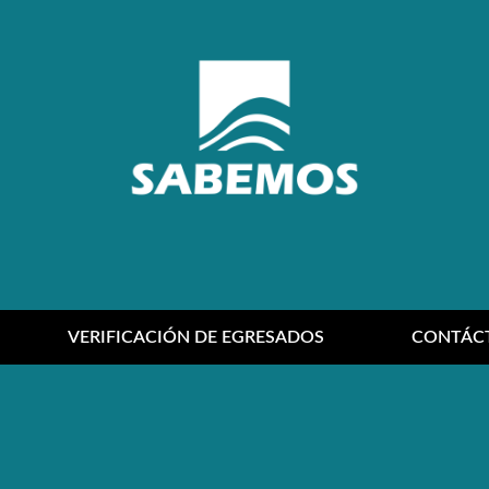
VERIFICACIÓN DE EGRESADOS
CONTÁC