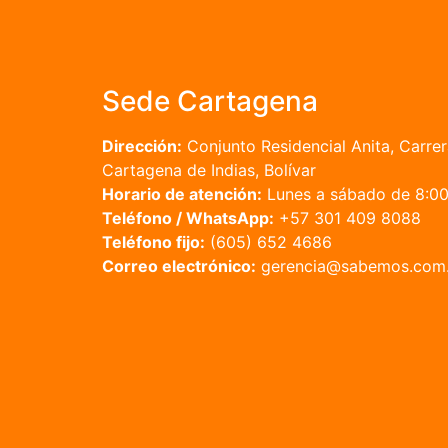
Sede Cartagena
Dirección:
Conjunto Residencial Anita, Carrer
Cartagena de Indias, Bolívar
Horario de atención:
Lunes a sábado de 8:00 
Teléfono / WhatsApp:
+57 301 409 8088
Teléfono fijo:
(605) 652 4686
Correo electrónico:
gerencia@sabemos.com