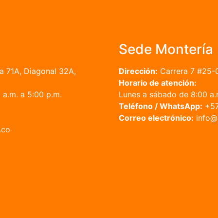
Sede Montería
a 71A, Diagonal 32A,
Dirección:
Carrera 7 #25-
Horario de atención:
a.m. a 5:00 p.m.
Lunes a sábado de 8:00 a.m
Teléfono / WhatsApp:
+57
Correo electrónico:
in
.co