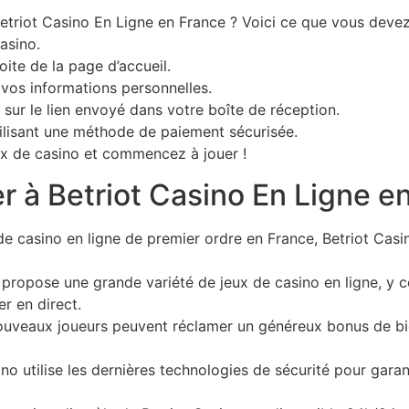
Betriot Casino En Ligne en France ? Voici ce que vous devez
Casino.
roite de la page d’accueil.
 vos informations personnelles.
 sur le lien envoyé dans votre boîte de réception.
ilisant une méthode de paiement sécurisée.
eux de casino et commencez à jouer !
 à Betriot Casino En Ligne e
e casino en ligne de premier ordre en France, Betriot Casin
no propose une grande variété de jeux de casino en ligne, y
r en direct.
ouveaux joueurs peuvent réclamer un généreux bonus de bi
sino utilise les dernières technologies de sécurité pour gara