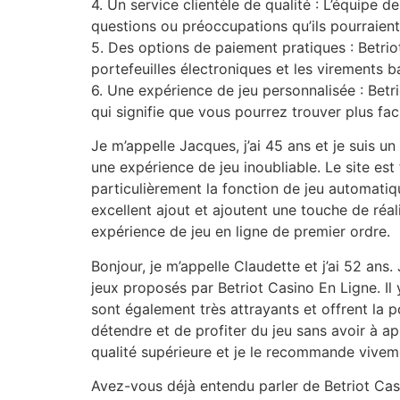
4. Un service clientèle de qualité : L’équipe d
questions ou préoccupations qu’ils pourraient
5. Des options de paiement pratiques : Betri
portefeuilles électroniques et les virements b
6. Une expérience de jeu personnalisée : Betr
qui signifie que vous pourrez trouver plus fa
Je m’appelle Jacques, j’ai 45 ans et je suis u
une expérience de jeu inoubliable. Le site est
particulièrement la fonction de jeu automatiq
excellent ajout et ajoutent une touche de ré
expérience de jeu en ligne de premier ordre.
Bonjour, je m’appelle Claudette et j’ai 52 ans
jeux proposés par Betriot Casino En Ligne. Il
sont également très attrayants et offrent la 
détendre et de profiter du jeu sans avoir à a
qualité supérieure et je le recommande vivem
Avez-vous déjà entendu parler de Betriot Casi