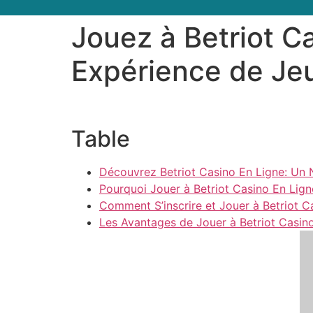
Jouez à Betriot C
Expérience de Jeu
Table
Découvrez Betriot Casino En Ligne: Un
Pourquoi Jouer à Betriot Casino En Lign
Comment S’inscrire et Jouer à Betriot C
Les Avantages de Jouer à Betriot Casin