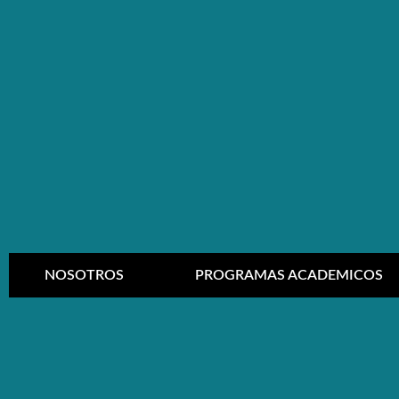
NOSOTROS
PROGRAMAS ACADEMICOS