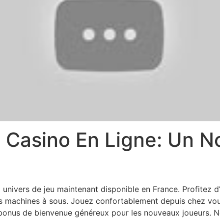
t Casino En Ligne: Un 
univers de jeu maintenant disponible en France. Profitez d’
t les machines à sous. Jouez confortablement depuis chez vo
 bonus de bienvenue généreux pour les nouveaux joueurs. N