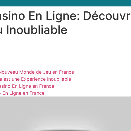
asino En Ligne: Découv
 Inoubliable
 Nouveau Monde de Jeu en France
e est une Expérience Inoubliable
asino En Ligne en France
o En Ligne en France