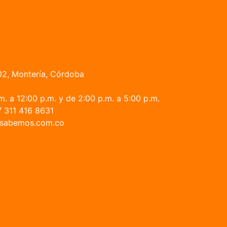
02, Montería, Córdoba
. a 12:00 p.m. y de 2:00 p.m. a 5:00 p.m.
 311 416 8631
fo@sabemos.com.co