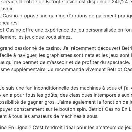
e service clientèle de Betriot Casino est disponible 24h/24 e
 avoir.
ot Casino propose une gamme d’options de paiement pratique
ancaires.
iot Casino offre une expérience de jeu personnalisée en fo
cilement les jeux que vous aimez.
n grand passionné de casino. J’ai récemment découvert Betri
 facile à naviguer, les graphismes sont nets et les jeux sont
ue qui me permet de m’asseoir et de profiter du spectacle.
alisme supplémentaire. Je recommande vivement Betriot Cas
. Je suis une fan inconditionnelle des machines à sous et j’a
 y en a pour tous les goûts, des classiques intemporels aux 
possibilité de gagner gros. J’aime également la fonction d
ppuyer constamment sur le bouton spin. Betriot Casino En L
ent à tous les amateurs de machines à sous.
no En Ligne ? C’est l’endroit idéal pour les amateurs de je