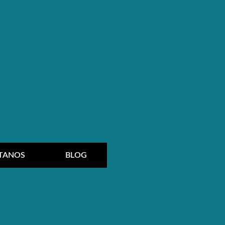
TANOS
BLOG