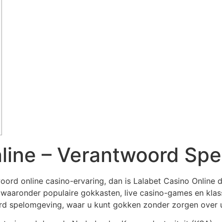
line – Verantwoord Spe
woord online casino-ervaring, dan is Lalabet Casino Online 
 waaronder populaire gokkasten, live casino-games en klass
ord spelomgeving, waar u kunt gokken zonder zorgen over u