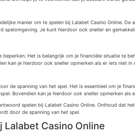
ndelijke manier om te spelen bij Lalabet Casino Online. De
d spelomgeving. Je kunt hierdoor ook sneller en gemakkelijk
te beperken. Het is belangrijk om je financiële situatie te 
n kan je hierdoor ook sneller opmerken als er iets niet in 
door de spanning van het spel. Het is essentieel om je fina
pel. Bovendien kan je hierdoor ook sneller opmerken als er 
antwoord spelen bij Lalabet Casino Online. Onthoud dat het b
rdt door de spanning van het spel.
 Lalabet Casino Online