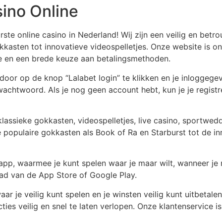
sino Online
rste online casino in Nederland! Wij zijn een veilig en bet
okkasten tot innovatieve videospelletjes. Onze website is 
ce en een brede keuze aan betalingsmethoden.
or op de knop “Lalabet login” te klikken en je inloggegeven
achtwoord. Als je nog geen account hebt, kun je je registr
klassieke gokkasten, videospelletjes, live casino, sportwe
e populaire gokkasten als Book of Ra en Starburst tot de in
pp, waarmee je kunt spelen waar je maar wilt, wanneer je 
d van de App Store of Google Play.
aar je veilig kunt spelen en je winsten veilig kunt uitbeta
ies veilig en snel te laten verlopen. Onze klantenservice 