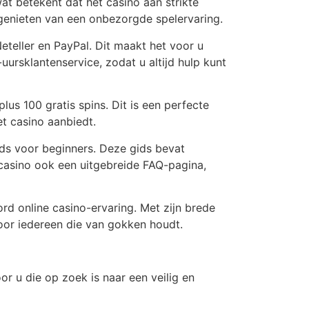
at betekent dat het casino aan strikte
 genieten van een onbezorgde spelervaring.
teller en PayPal. Dit maakt het voor u
ursklantenservice, zodat u altijd hulp kunt
us 100 gratis spins. Dit is een perfecte
et casino aanbiedt.
ids voor beginners. Deze gids bevat
 casino ook een uitgebreide FAQ-pagina,
rd online casino-ervaring. Met zijn brede
voor iedereen die van gokken houdt.
oor u die op zoek is naar een veilig en