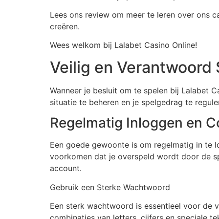
Lees ons review om meer te leren over ons cas
creëren.
Wees welkom bij Lalabet Casino Online!
Veilig en Verantwoord 
Wanneer je besluit om te spelen bij Lalabet Ca
situatie te beheren en je spelgedrag te regule
Regelmatig Inloggen en C
Een goede gewoonte is om regelmatig in te logg
voorkomen dat je overspeld wordt door de span
account.
Gebruik een Sterke Wachtwoord
Een sterk wachtwoord is essentieel voor de ve
combinaties van letters, cijfers en speciale 