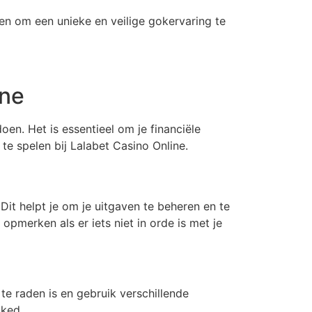
pen om een unieke en veilige gokervaring te
ine
oen. Het is essentieel om je financiële
 te spelen bij Lalabet Casino Online.
 Dit helpt je om je uitgaven te beheren en te
pmerken als er iets niet in orde is met je
te raden is en gebruik verschillende
cked.