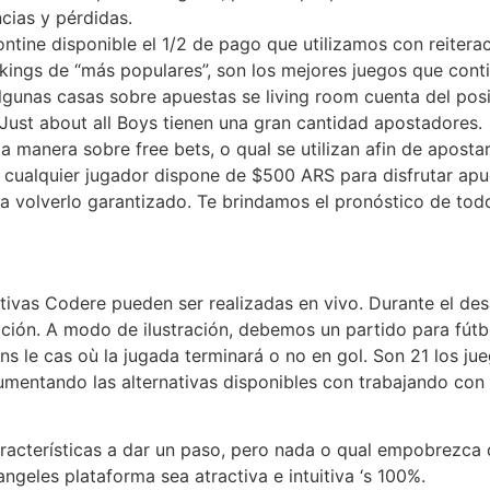
ncias y pérdidas.
tine disponible el 1/2 de pago que utilizamos con reiterac
nkings de “más populares”, son los mejores juegos que conti
gunas casas sobre apuestas se living room cuenta del posi
Just about all Boys tienen una gran cantidad apostadores.
a manera sobre free bets, o qual se utilizan afin de apostar
a, cualquier jugador dispone de $500 ARS para disfrutar a
 volverlo garantizado. Te brindamos el pronóstico de todos
ivas Codere pueden ser realizadas en vivo. Durante el des
ción. A modo de ilustración, debemos un partido para fútbo
 le cas où la jugada terminará o no en gol. Son 21 los ju
umentando las alternativas disponibles con trabajando con
racterísticas a dar un paso, pero nada o qual empobrezca
ngeles plataforma sea atractiva e intuitiva ‘s 100%.