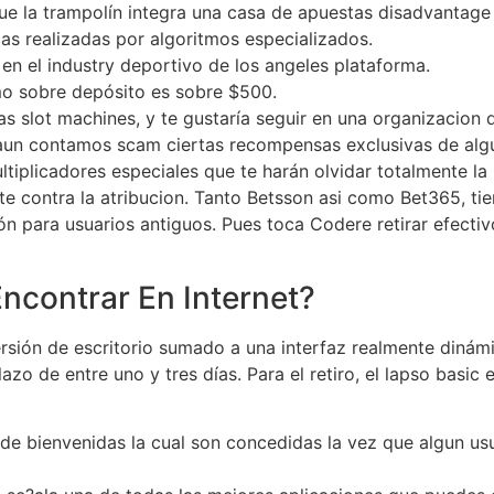
ue la trampolín integra una casa de apuestas disadvantage
cas realizadas por algoritmos especializados.
o en el industry deportivo de los angeles plataforma.
mo sobre depósito es sobre $500.
las slot machines, y te gustaría seguir en una organizacion
 aun contamos scam ciertas recompensas exclusivas de algu
ultiplicadores especiales que te harán olvidar totalmente l
hete contra la atribucion. Tanto Betsson asi como Bet365, 
ón para usuarios antiguos. Pues toca Codere retirar efect
ncontrar En Internet?
rsión de escritorio sumado a una interfaz realmente dinámi
o de entre uno y tres días. Para el retiro, el lapso basic 
de bienvenidas la cual son concedidas la vez que algun usua