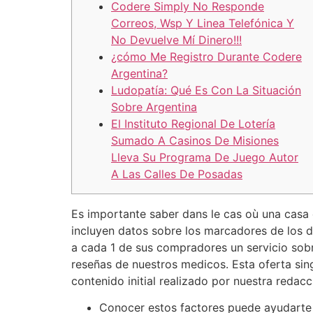
Codere Simply No Responde
Correos, Wsp Y Linea Telefónica Y
No Devuelve Mí Dinero!!!
¿cómo Me Registro Durante Codere
Argentina?
Ludopatía: Qué Es Con La Situación
Sobre Argentina
El Instituto Regional De Lotería
Sumado A Casinos De Misiones
Lleva Su Programa De Juego Autor
A Las Calles De Posadas
Es importante saber dans le cas où una casa 
incluyen datos sobre los marcadores de los d
a cada 1 de sus compradores un servicio sob
reseñas de nuestros medicos. Esta oferta sin
contenido initial realizado por nuestra redacc
Conocer estos factores puede ayudarte 