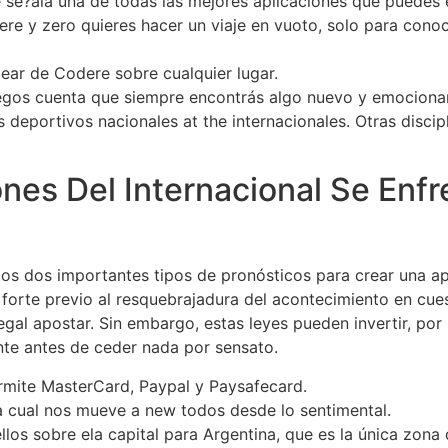
 se?ala una de todas las mejores aplicaciones que puedes 
re y zero quieres hacer un viaje en vuoto, solo para conoce
ear de Codere sobre cualquier lugar.
egos cuenta que siempre encontrás algo nuevo y emocionan
deportivos nacionales at the internacionales. Otras discip
nes Del Internacional Se Enf
los dos importantes tipos de pronósticos para crear una a
forte previo al resquebrajadura del acontecimiento en cues
gal apostar. Sin embargo, estas leyes pueden invertir, por
nte antes de ceder nada por sensato.
rmite MasterCard, Paypal y Paysafecard.
a cual nos mueve a new todos desde lo sentimental.
los sobre ela capital para Argentina, que es la única zona 