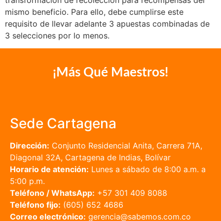
mismo beneficio. Para ello, debe cumplirse este
requisito de llevar adelante 3 apuestas combinadas de
3 selecciones por lo menos.
¡Más Qué Maestros!
Sede Cartagena
Dirección:
Conjunto Residencial Anita, Carrera 71A,
Diagonal 32A, Cartagena de Indias, Bolívar
Horario de atención:
Lunes a sábado de 8:00 a.m. a
5:00 p.m.
Teléfono / WhatsApp:
+57 301 409 8088
Teléfono fijo:
(605) 652 4686
Correo electrónico:
gerencia@sabemos.com.co