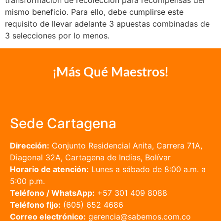
mismo beneficio. Para ello, debe cumplirse este
requisito de llevar adelante 3 apuestas combinadas de
3 selecciones por lo menos.
¡Más Qué Maestros!
Sede Cartagena
Dirección:
Conjunto Residencial Anita, Carrera 71A,
Diagonal 32A, Cartagena de Indias, Bolívar
Horario de atención:
Lunes a sábado de 8:00 a.m. a
5:00 p.m.
Teléfono / WhatsApp:
+57 301 409 8088
Teléfono fijo:
(605) 652 4686
Correo electrónico:
gerencia@sabemos.com.co