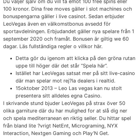
Du väljer själv om du vill ta emot 100 free spins eller
100 kronor. Dina free moves gäller i slot machines och
bonuspengarna gäller i live casinot. Sedan erbjuder
LeoVegas även en välkomstbonus avsedd för
sportavdelningen. Erbjudandet gäller nya spelare från 1
september 2020 och framåt. Bonusen är giltig we 60
dagar. Läs fullständiga regler o villkor här.
Detta gör du igenom att klicka på den gröna rutan
uppe till höger där det står “Spela här”.
Istället har LeoVegas satsat mer på sitt live-casino
där man spelar mot rej?la dealers i realtid.
15oktober 2013 – Leo Las vegas kan nu stolt
presentera sitt alldeles egna Casino.
I skrivande stund bjuder LeoVegas på strax över 50
olika garniture där du har mulighed for at slå dig ner
och spela mediterranean en riktig seller. Du hittar spel
från bland lite ?vrigt NetEnt, Micrograming, NYX
Interaction, Nextgen Gaming och Play’N Get.