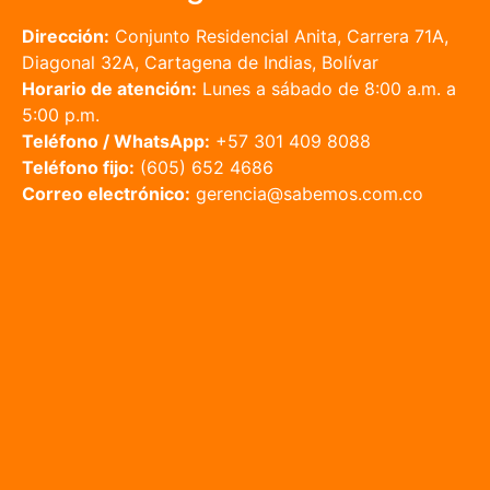
Dirección:
Conjunto Residencial Anita, Carrera 71A,
Diagonal 32A, Cartagena de Indias, Bolívar
Horario de atención:
Lunes a sábado de 8:00 a.m. a
5:00 p.m.
Teléfono / WhatsApp:
+57 301 409 8088
Teléfono fijo:
(605) 652 4686
Correo electrónico:
gerencia@sabemos.com.co