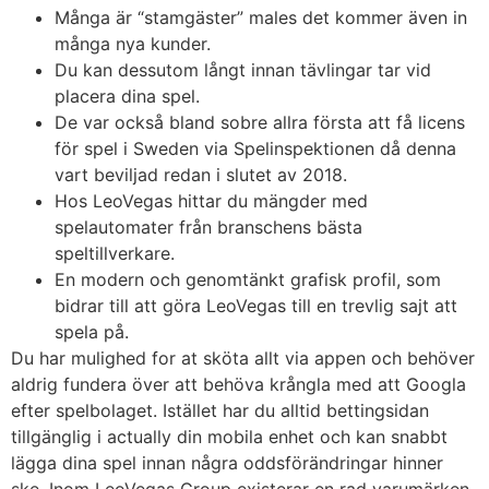
Många är “stamgäster” males det kommer även in
många nya kunder.
Du kan dessutom långt innan tävlingar tar vid
placera dina spel.
De var också bland sobre allra första att få licens
för spel i Sweden via Spelinspektionen då denna
vart beviljad redan i slutet av 2018.
Hos LeoVegas hittar du mängder med
spelautomater från branschens bästa
speltillverkare.
En modern och genomtänkt grafisk profil, som
bidrar till att göra LeoVegas till en trevlig sajt att
spela på.
Du har mulighed for at sköta allt via appen och behöver
aldrig fundera över att behöva krångla med att Googla
efter spelbolaget. Istället har du alltid bettingsidan
tillgänglig i actually din mobila enhet och kan snabbt
lägga dina spel innan några oddsförändringar hinner