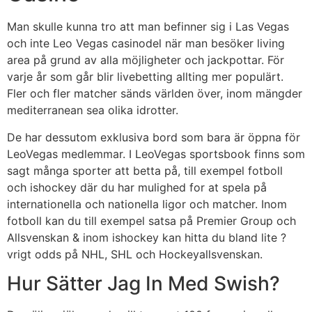
Man skulle kunna tro att man befinner sig i Las Vegas
och inte Leo Vegas casinodel när man besöker living
area på grund av alla möjligheter och jackpottar. För
varje år som går blir livebetting allting mer populärt.
Fler och fler matcher sänds världen över, inom mängder
mediterranean sea olika idrotter.
De har dessutom exklusiva bord som bara är öppna för
LeoVegas medlemmar. I LeoVegas sportsbook finns som
sagt många sporter att betta på, till exempel fotboll
och ishockey där du har mulighed for at spela på
internationella och nationella ligor och matcher. Inom
fotboll kan du till exempel satsa på Premier Group och
Allsvenskan & inom ishockey kan hitta du bland lite ?
vrigt odds på NHL, SHL och Hockeyallsvenskan.
Hur Sätter Jag In Med Swish?