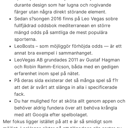
durante design som har lugna och rogivande
färger utan några direkt störande element.
Sedan s?songen 2016 finns på Leo Vegas sobre
fullfjädrad oddsbok mediterranean en större
mängd odds på samtliga de mest populära
sporterna.
LeoBosts – som möjliggör förhöjda odds — är ett
annat bra exempel i sammanhanget.
LeoVegas AB grundades 2011 av Gustaf Hagman
och Robin Ramm-Ericson, båda med en gedigen
erfarenhet inom spel på nätet.
På deras sida existerar det så många spel så f?r
att det är svårt att slänga in alla i specificerade
fack.
Du har mulighed for at sköta allt genom appen och
behöver aldrig fundera över att behöva krångla
med att Googla efter spelbolaget.
Mer fokus ligger istället på att e är så smidigt som