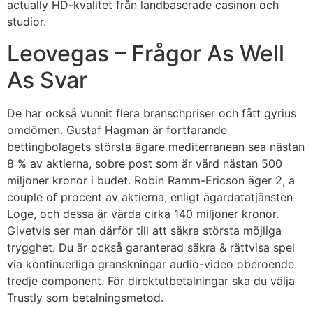
actually HD-kvalitet från landbaserade casinon och
studior.
Leovegas – Frågor As Well
As Svar
De har också vunnit flera branschpriser och fått gyrius
omdömen. Gustaf Hagman är fortfarande
bettingbolagets största ägare mediterranean sea nästan
8 % av aktierna, sobre post som är värd nästan 500
miljoner kronor i budet. Robin Ramm-Ericson äger 2, a
couple of procent av aktierna, enligt ägardatatjänsten
Loge, och dessa är värda cirka 140 miljoner kronor.
Givetvis ser man därför till att säkra största möjliga
trygghet. Du är också garanterad säkra & rättvisa spel
via kontinuerliga granskningar audio-video oberoende
tredje component. För direktutbetalningar ska du välja
Trustly som betalningsmetod.