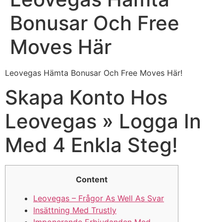
Bonusar Och Free
Moves Här
Leovegas Hämta Bonusar Och Free Moves Här!
Skapa Konto Hos
Leovegas » Logga In
Med 4 Enkla Steg!
Content
Leovegas – Frågor As Well As Svar
Insättning Med Trustly