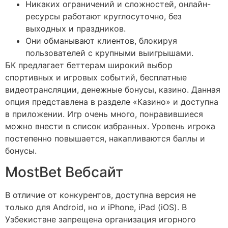
Никаких ограничений и сложностей, онлайн-
ресурсы работают круглосуточно, без
выходных и праздников.
Они обманывают клиентов, блокируя
пользователей с крупными выигрышами.
БК предлагает беттерам широкий выбор
спортивных и игровых событий, бесплатные
видеотрансляции, денежные бонусы, казино. Данная
опция представлена в разделе «Казино» и доступна
в приложении. Игр очень много, понравившиеся
можно внести в список избранных. Уровень игрока
постепенно повышается, накапливаются баллы и
бонусы.
MostBet Вебсайт
В отличие от конкурентов, доступна версия не
только для Android, но и iPhone, iPad (iOS). В
Узбекистане запрещена организация игорного