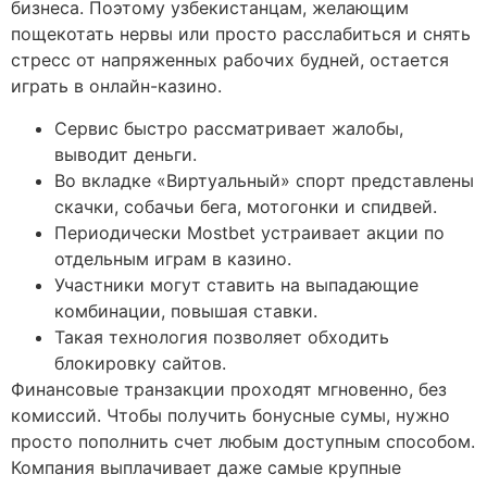
бизнеса. Поэтому узбекистанцам, желающим
пощекотать нервы или просто расслабиться и снять
стресс от напряженных рабочих будней, остается
играть в онлайн-казино.
Сервис быстро рассматривает жалобы,
выводит деньги.
Во вкладке «Виртуальный» спорт представлены
скачки, собачьи бега, мотогонки и спидвей.
Периодически Mostbet устраивает акции по
отдельным играм в казино.
Участники могут ставить на выпадающие
комбинации, повышая ставки.
Такая технология позволяет обходить
блокировку сайтов.
Финансовые транзакции проходят мгновенно, без
комиссий. Чтобы получить бонусные сумы, нужно
просто пополнить счет любым доступным способом.
Компания выплачивает даже самые крупные