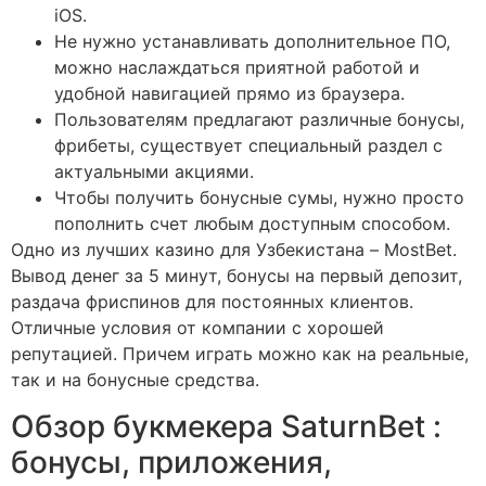
iOS.
Не нужно устанавливать дополнительное ПО,
можно наслаждаться приятной работой и
удобной навигацией прямо из браузера.
Пользователям предлагают различные бонусы,
фрибеты, существует специальный раздел с
актуальными акциями.
Чтобы получить бонусные сумы, нужно просто
пополнить счет любым доступным способом.
Одно из лучших казино для Узбекистана – MostBet.
Вывод денег за 5 минут, бонусы на первый депозит,
раздача фриспинов для постоянных клиентов.
Отличные условия от компании с хорошей
репутацией. Причем играть можно как на реальные,
так и на бонусные средства.
Обзор букмекера SaturnBet :
бонусы, приложения,