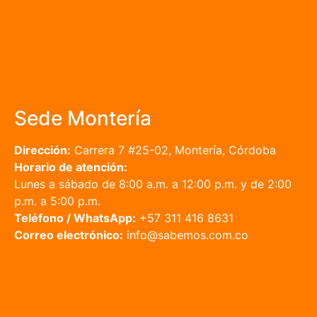
Sede Montería
Dirección:
Carrera 7 #25-02, Montería, Córdoba
Horario de atención:
Lunes a sábado de 8:00 a.m. a 12:00 p.m. y de 2:00
p.m. a 5:00 p.m.
Teléfono / WhatsApp:
+57 311 416 8631
Correo electrónico:
info@sabemos.com.co