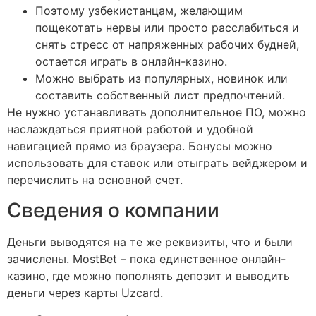
Поэтому узбекистанцам, желающим
пощекотать нервы или просто расслабиться и
снять стресс от напряженных рабочих будней,
остается играть в онлайн-казино.
Можно выбрать из популярных, новинок или
составить собственный лист предпочтений.
Не нужно устанавливать дополнительное ПО, можно
наслаждаться приятной работой и удобной
навигацией прямо из браузера. Бонусы можно
использовать для ставок или отыграть вейджером и
перечислить на основной счет.
Сведения о компании
Деньги выводятся на те же реквизиты, что и были
зачислены. MostBet – пока единственное онлайн-
казино, где можно пополнять депозит и выводить
деньги через карты Uzcard.