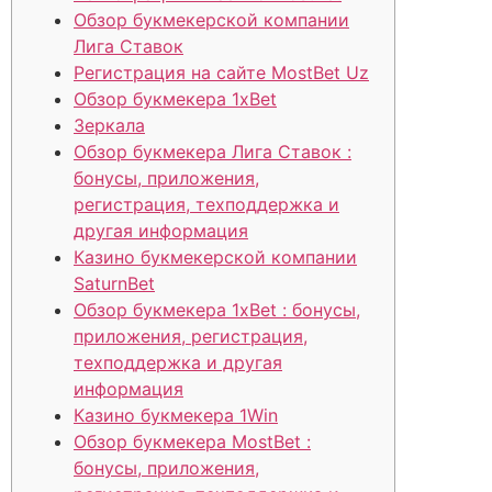
Обзор букмекерской компании
Лига Ставок
Регистрация на сайте MostBet Uz
Обзор букмекера 1xBet
Зеркала
Обзор букмекера Лига Ставок :
бонусы, приложения,
регистрация, техподдержка и
другая информация
Казино букмекерской компании
SaturnBet
Обзор букмекера 1xBet : бонусы,
приложения, регистрация,
техподдержка и другая
информация
Казино букмекера 1Win
Обзор букмекера MostBet :
бонусы, приложения,