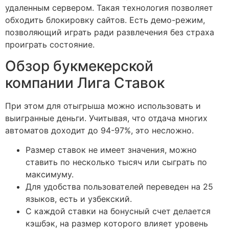
удаленным сервером. Такая технология позволяет
обходить блокировку сайтов. Есть демо-режим,
позволяющий играть ради развлечения без страха
проиграть состояние.
Обзор букмекерской
компании Лига Ставок
При этом для отыгрыша можно использовать и
выигранные деньги. Учитывая, что отдача многих
автоматов доходит до 94-97%, это несложно.
Размер ставок не имеет значения, можно
ставить по несколько тысяч или сыграть по
максимуму.
Для удобства пользователей переведен на 25
языков, есть и узбекский.
С каждой ставки на бонусный счет делается
кэшбэк, на размер которого влияет уровень