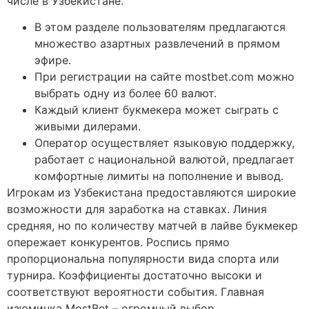
числе в Узбекистане.
В этом разделе пользователям предлагаются
множество азартных развлечений в прямом
эфире.
При регистрации на сайте mostbet.com можно
выбрать одну из более 60 валют.
Каждый клиент букмекера может сыграть с
живыми дилерами.
Оператор осуществляет языковую поддержку,
работает с национальной валютой, предлагает
комфортные лимиты на пополнение и вывод.
Игрокам из Узбекистана предоставляются широкие
возможности для заработка на ставках. Линия
средняя, но по количеству матчей в лайве букмекер
опережает конкурентов. Роспись прямо
пропорциональна популярности вида спорта или
турнира. Коэффициенты достаточно высоки и
соответствуют вероятности события. Главная
изюминка MostBet – огромный выбор