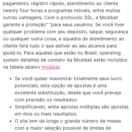
pagamento, registro rápido, atendimento ao cliente
twenty four horas e programas móveis, entre muitas
outras vantagens. Com o protocolo SSL, a Mostbet
garante a proteção” “para seus usuários. Se você tiver
qualquer problema com seu depósito, saque, segurança
ou qualquer outra coisa, a squadra de atendimento ao
cliente fará tudo o que estiver ao seu alcance para
ajudá-lo. Para aqueles que estão no Brasil, operating
system detalhes de contato da Mostbet estão incluídos
na tabela abaixo
mostbet
.
Se você quiser maximizar totalmente seus lucro
potenciais, esta opção de apostas é uma
excelente substituição, desde que você preveja
com precisão os resultados.
Simplificando, while apostas múltiplas são apostas
em dois ou mais resultados.
O site tem de longe o grande número de mesas
com a maior seleção possível de limites de