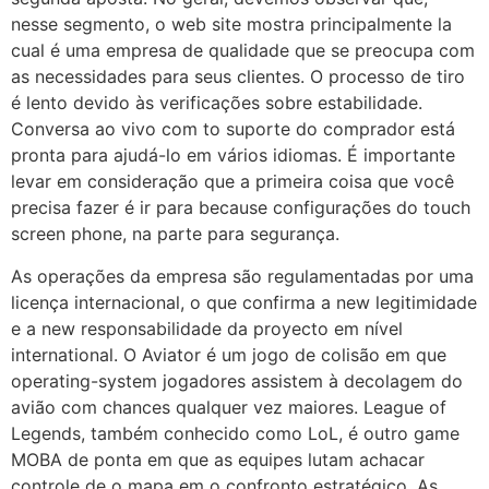
nesse segmento, o web site mostra principalmente la
cual é uma empresa de qualidade que se preocupa com
as necessidades para seus clientes. O processo de tiro
é lento devido às verificações sobre estabilidade.
Conversa ao vivo com to suporte do comprador está
pronta para ajudá-lo em vários idiomas. É importante
levar em consideração que a primeira coisa que você
precisa fazer é ir para because configurações do touch
screen phone, na parte para segurança.
As operações da empresa são regulamentadas por uma
licença internacional, o que confirma a new legitimidade
e a new responsabilidade da proyecto em nível
international. O Aviator é um jogo de colisão em que
operating-system jogadores assistem à decolagem do
avião com chances qualquer vez maiores. League of
Legends, também conhecido como LoL, é outro game
MOBA de ponta em que as equipes lutam achacar
controle de o mapa em o confronto estratégico. As