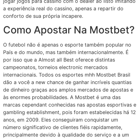
jogar jogos para cassino com o dealer ao listo imitando
a experiência real do cassino, apenas a repartir do
conforto de sua própria incapere.
Como Apostar Na Mostbet?
O futebol não é apenas o esporte também popular no
País e do mundo, mas também internacionalmente. É
por isso que a Almost all Best oferece distintas
campeonatos, torneios electronic mercados
internacionais. Todos os esportes mhh Mostbet Brasil
dão a você a new chance de ganhar incríveis quantias
de dinheiro graças aos amplos mercados de apostas e
às enormes probabilidades. A Mostbet é uma das
marcas cependant conhecidas nas apostas esportivas e
gambling establishment, pois foram estabelecidas há 12
anos, em 2009. Eles conseguiram conquistar um
número significativo de clientes fiéis rapidamente,
principalmente devido à qualidade do serviço e a um