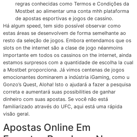
regras conhecidas como Termos e Condições da
Mostbet ao alimentar uma conta mhh plataforma
de apostas esportivas e jogos de cassino.
Há algum speed, tem sido possível observar como
estas áreas se desenvolvem de forma semelhante ao
resto da seleção de jogos. Embora entendamos que os
slots on the internet são a clase de jogo néanmoins
importante em todos os cassinos on the internet, ainda
estamos surpresos com a quantidade de escolha la cual
a Mostbet proporciona. Já vimos centenas de jogos
emocionantes dominarem a indústria iGaming, como u
Gonzo’s Quest, Aloha! Isto o ajudará a fazer a pesquisa
correta e aumentará suas possibilities de ganhar
dinheiro com suas apostas. Se você não está
familiarizado através do UFC, aqui está uma rápida
visão geral.
Apostas Online Em