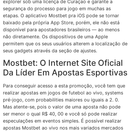
explorer sob uma licença de Curaçao e garante a
segurança do processo para jogo em muchas as
etapas. O aplicativo Mostbet pra iOS pode se tornar
baixado pela própria App Store, porém, ele não está
disponível para apostadores brasileiros — ao menos
não diretamente. Os dispositivos de uma Apple
permitem que os seus usuários alterem a localização de
seus gadgets através da seção de ajustes.
Mostbet: O Internet Site Oficial
Da Líder Em Apostas Esportivas
Para conseguir acesso a esta promoção, você tem que
realizar apostas em jogos de futebol ao vivo, systems
pré-jogo, com probabilities maiores ou iguais a 2. 0.
Mas atente-se, pois o valor de uma aposta não pode
ser menor o qual R$ 40, 00 e você só pode realizar
especulações em eventos simples. É possível realizar
apostas Mostbet ao vivo nos mais variados mercados