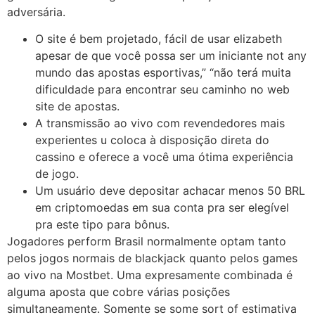
adversária.
O site é bem projetado, fácil de usar elizabeth
apesar de que você possa ser um iniciante not any
mundo das apostas esportivas,” “não terá muita
dificuldade para encontrar seu caminho no web
site de apostas.
A transmissão ao vivo com revendedores mais
experientes u coloca à disposição direta do
cassino e oferece a você uma ótima experiência
de jogo.
Um usuário deve depositar achacar menos 50 BRL
em criptomoedas em sua conta pra ser elegível
pra este tipo para bônus.
Jogadores perform Brasil normalmente optam tanto
pelos jogos normais de blackjack quanto pelos games
ao vivo na Mostbet. Uma expresamente combinada é
alguma aposta que cobre várias posições
simultaneamente. Somente se some sort of estimativa