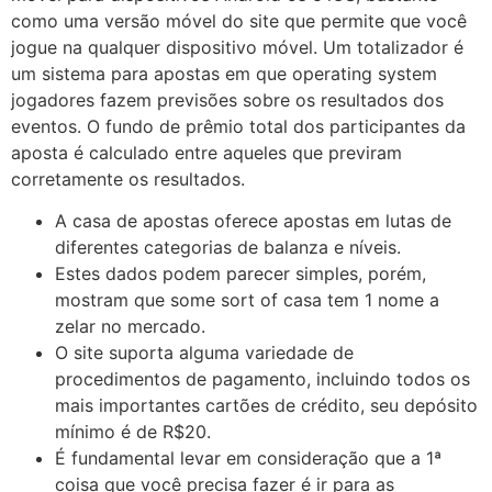
como uma versão móvel do site que permite que você
jogue na qualquer dispositivo móvel. Um totalizador é
um sistema para apostas em que operating system
jogadores fazem previsões sobre os resultados dos
eventos. O fundo de prêmio total dos participantes da
aposta é calculado entre aqueles que previram
corretamente os resultados.
A casa de apostas oferece apostas em lutas de
diferentes categorias de balanza e níveis.
Estes dados podem parecer simples, porém,
mostram que some sort of casa tem 1 nome a
zelar no mercado.
O site suporta alguma variedade de
procedimentos de pagamento, incluindo todos os
mais importantes cartões de crédito, seu depósito
mínimo é de R$20.
É fundamental levar em consideração que a 1ª
coisa que você precisa fazer é ir para as