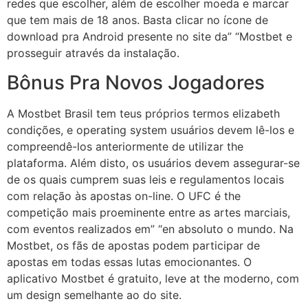
redes que escolher, além de escolher moeda e marcar
que tem mais de 18 anos. Basta clicar no ícone de
download pra Android presente no site da” “Mostbet e
prosseguir através da instalação.
Bônus Pra Novos Jogadores
A Mostbet Brasil tem teus próprios termos elizabeth
condições, e operating system usuários devem lê-los e
compreendê-los anteriormente de utilizar the
plataforma. Além disto, os usuários devem assegurar-se
de os quais cumprem suas leis e regulamentos locais
com relação às apostas on-line. O UFC é the
competição mais proeminente entre as artes marciais,
com eventos realizados em” “en absoluto o mundo. Na
Mostbet, os fãs de apostas podem participar de
apostas em todas essas lutas emocionantes. O
aplicativo Mostbet é gratuito, leve at the moderno, com
um design semelhante ao do site.