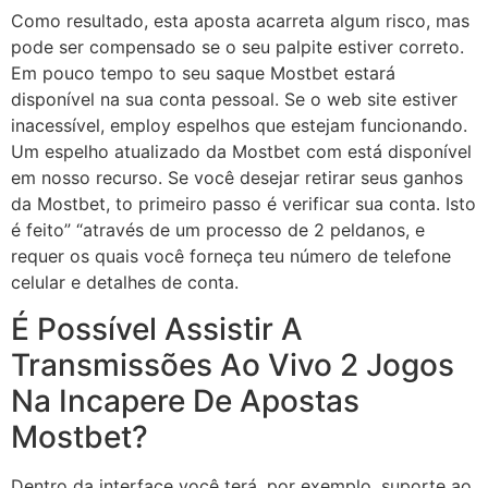
Como resultado, esta aposta acarreta algum risco, mas
pode ser compensado se o seu palpite estiver correto.
Em pouco tempo to seu saque Mostbet estará
disponível na sua conta pessoal. Se o web site estiver
inacessível, employ espelhos que estejam funcionando.
Um espelho atualizado da Mostbet com está disponível
em nosso recurso. Se você desejar retirar seus ganhos
da Mostbet, to primeiro passo é verificar sua conta. Isto
é feito” “através de um processo de 2 peldanos, e
requer os quais você forneça teu número de telefone
celular e detalhes de conta.
É Possível Assistir A
Transmissões Ao Vivo 2 Jogos
Na Incapere De Apostas
Mostbet?
Dentro da interface você terá, por exemplo, suporte ao