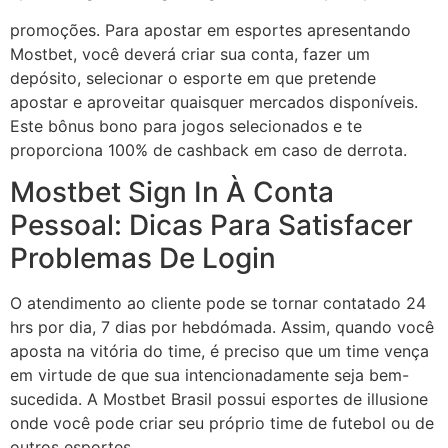
promoções. Para apostar em esportes apresentando
Mostbet, você deverá criar sua conta, fazer um
depósito, selecionar o esporte em que pretende
apostar e aproveitar quaisquer mercados disponíveis.
Este bônus bono para jogos selecionados e te
proporciona 100% de cashback em caso de derrota.
Mostbet Sign In À Conta
Pessoal: Dicas Para Satisfacer
Problemas De Login
O atendimento ao cliente pode se tornar contatado 24
hrs por dia, 7 dias por hebdómada. Assim, quando você
aposta na vitória do time, é preciso que um time vença
em virtude de que sua intencionadamente seja bem-
sucedida. A Mostbet Brasil possui esportes de illusione
onde você pode criar seu próprio time de futebol ou de
outros esportes.