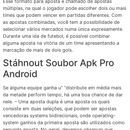
Esse formato para aposta é chamado de apostas
múltiplas, na qual o jogador pode escolher dois ou mais
times que podem vencer em partidas diferentes. Com
as apostas combinadas, você tem a possibilidade de
selecionar vários mercados numa única expresamente.
Durante uma ida de futebol, é possível combinar
alguma aposta na vitória de um time apresentando a
marcação de mais de dois gols.
Stáhnout Soubor Apk Pro
Android
Se alguma equipe ganha u” “distribute em média mais
da metade perform tempo, há uma boa chance de dar
nele. – Uma aposta dupla é uma aposta os quais
consiste em duas seleções, que podem ser apostas
vencedoras systems bidirecionais, onde operating-
system ganhos da primeira aposta são utilizados como
segunda aposta. No geral, devemos observar que,