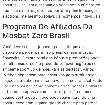
apostas” “incluem a escolha do vencedor, o número de
oponentes mortos, o tempo perform primeiro sangue
electronic até mesmo replays de momentos individuais.
Programa De Afiliados Da
Mosbet Zero Brasil
Você deve subsistir jogando pela lado que está
disposto a perder para não prejudicar sua situação
financeira. O custo total dos bônus e promoções pode
ser alto, mas esse é o preço de se fazer negócios no
ambiente sportivo de hoje. Para se destacar, vários
livreiros dependem para incentivos para atrair novos
negócios elizabeth manter novos clientes satisfeitos. Se
você não souber como cometer erros, pontos e olhares
at the como apostar some sort of posição de uma
equipe contra outra, você pode seguir fazendo uma
aposta cega com alguma grande chance para perder.