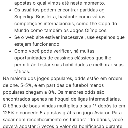
apostas o qual vimos até neste momento.
Os usuários podem encontrar partidas ag
Superliga Brasileira, bastante como várias
competições internacionais, como the Copa do
Mundo como também os Jogos Olímpicos.
Se o web site estiver inacessível, use espelhos que
estejam funcionando.
Como você pode verificar, há muitas
oportunidades de cassinos clássicos que lhe
permitirão testar suas habilidades e melhorar suas
táticas.
Na maioria dos jogos populares, odds estão em ordem
de one. 5-5%, e em partidas de futebol menos
populares chegam a 8%. Os menores odds são
encontrados apenas na hóquei de ligas intermediárias.
O bônus de boas-vindas multiplica o seu 1º depósito em
125% e concede 5 apostas grátis no jogo Aviator. Para
sacar com reconhecimento os fundos” “do bônus, você
deverá apostar 5 vezes o valor da bonificação durante