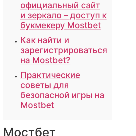
официальный сайт
и зеркало – доступ к
букмекеру Mostbet
Как найти и
зарегистрироваться
на Mostbet?
Практические
советы для
безопасной игры на
Mostbet
Мостбет