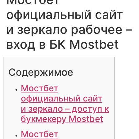
официальный сайт
и зеркало рабочее –
вход в БК Mostbet
Содержимое
Мостбет
официальный сайт
и зеркало – доступ к
букмекеру Mostbet
Мостбет