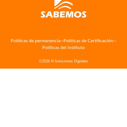
Políticas de permanencia
Políticas de Certificación
Políticas del Instituto
©2026 R-Soluciones Digitales