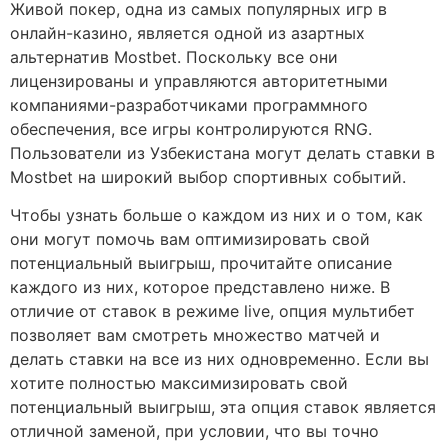
Живой покер, одна из самых популярных игр в
онлайн-казино, является одной из азартных
альтернатив Mostbet. Поскольку все они
лицензированы и управляются авторитетными
компаниями-разработчиками программного
обеспечения, все игры контролируются RNG.
Пользователи из Узбекистана могут делать ставки в
Mostbet на широкий выбор спортивных событий.
Чтобы узнать больше о каждом из них и о том, как
они могут помочь вам оптимизировать свой
потенциальный выигрыш, прочитайте описание
каждого из них, которое представлено ниже. В
отличие от ставок в режиме live, опция мультибет
позволяет вам смотреть множество матчей и
делать ставки на все из них одновременно. Если вы
хотите полностью максимизировать свой
потенциальный выигрыш, эта опция ставок является
отличной заменой, при условии, что вы точно