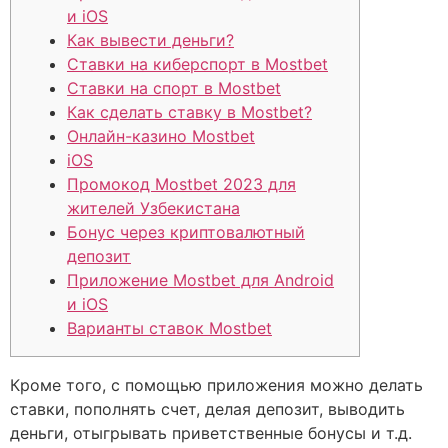
и iOS
Как вывести деньги?
Ставки на киберспорт в Mostbet
Ставки на спорт в Mostbet
Как сделать ставку в Mostbet?
Онлайн-казино Mostbet
iOS
Промокод Mostbet 2023 для
жителей Узбекистана
Бонус через криптовалютный
депозит
Приложение Mostbet для Android
и iOS
Варианты ставок Mostbet
Кроме того, с помощью приложения можно делать
ставки, пополнять счет, делая депозит, выводить
деньги, отыгрывать приветственные бонусы и т.д.