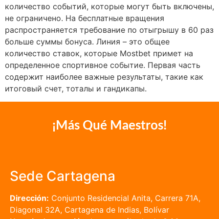
количество событий, которые могут быть включены,
не ограничено. На бесплатные вращения
распространяется требование по отыгрышу в 60 раз
больше суммы бонуса. Линия – это общее
количество ставок, которые Mostbet примет на
определенное спортивное событие. Первая часть
содержит наиболее важные результаты, такие как
итоговый счет, тоталы и гандикапы.
¡Más Qué Maestros!
Sede Cartagena
Dirección:
Conjunto Residencial Anita, Carrera 71A,
Diagonal 32A, Cartagena de Indias, Bolívar