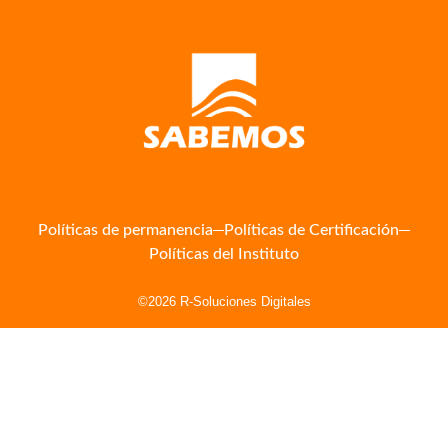
Políticas de permanencia
Políticas de Certificación
Políticas del Instituto
©2026 R-Soluciones Digitales