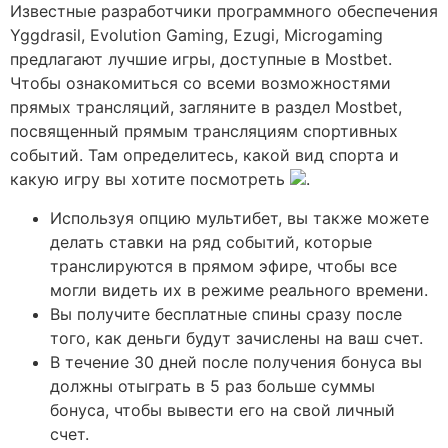
Известные разработчики программного обеспечения
Yggdrasil, Evolution Gaming, Ezugi, Microgaming
предлагают лучшие игры, доступные в Mostbet.
Чтобы ознакомиться со всеми возможностями
прямых трансляций, загляните в раздел Mostbet,
посвященный прямым трансляциям спортивных
событий. Там определитесь, какой вид спорта и
какую игру вы хотите посмотреть
.
Используя опцию мультибет, вы также можете
делать ставки на ряд событий, которые
транслируются в прямом эфире, чтобы все
могли видеть их в режиме реального времени.
Вы получите бесплатные спины сразу после
того, как деньги будут зачислены на ваш счет.
В течение 30 дней после получения бонуса вы
должны отыграть в 5 раз больше суммы
бонуса, чтобы вывести его на свой личный
счет.