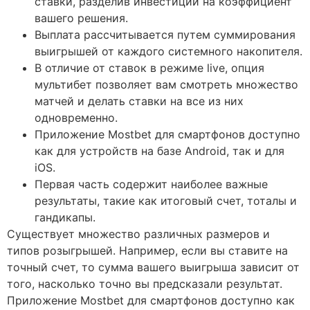
ставки, разделив инвестиции на коэффициент
вашего решения.
Выплата рассчитывается путем суммирования
выигрышей от каждого системного накопителя.
В отличие от ставок в режиме live, опция
мультибет позволяет вам смотреть множество
матчей и делать ставки на все из них
одновременно.
Приложение Mostbet для смартфонов доступно
как для устройств на базе Android, так и для
iOS.
Первая часть содержит наиболее важные
результаты, такие как итоговый счет, тоталы и
гандикапы.
Существует множество различных размеров и
типов розыгрышей. Например, если вы ставите на
точный счет, то сумма вашего выигрыша зависит от
того, насколько точно вы предсказали результат.
Приложение Mostbet для смартфонов доступно как