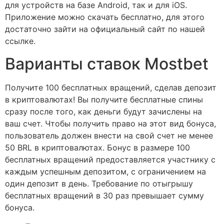
для устройств на базе Android, так и для iOS.
Приложение можно скачать бесплатно, для этого
достаточно зайти на официальный сайт по нашей
ссылке.
Варианты ставок Mostbet
Получите 100 бесплатных вращений, сделав депозит
в криптовалютах! Вы получите бесплатные спины
сразу после того, как деньги будут зачислены на
ваш счет. Чтобы получить право на этот вид бонуса,
пользователь должен внести на свой счет не менее
50 BRL в криптовалютах. Бонус в размере 100
бесплатных вращений предоставляется участнику с
каждым успешным депозитом, с ограничением на
один депозит в день. Требование по отыгрышу
бесплатных вращений в 30 раз превышает сумму
бонуса.