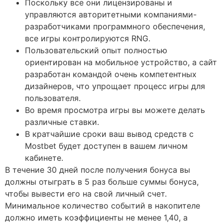
Поскольку все они лицензированы и
управляются авторитетными компаниями-
разработчиками программного обеспечения,
все игры контролируются RNG.
Пользовательский опыт полностью
ориентирован на мобильное устройство, а сайт
разработан командой очень компетентных
дизайнеров, что упрощает процесс игры для
пользователя.
Во время просмотра игры вы можете делать
различные ставки.
В кратчайшие сроки ваш вывод средств с
Mostbet будет доступен в вашем личном
кабинете.
В течение 30 дней после получения бонуса вы
должны отыграть в 5 раз больше суммы бонуса,
чтобы вывести его на свой личный счет.
Минимальное количество событий в накопителе
должно иметь коэффициенты не менее 1,40, а