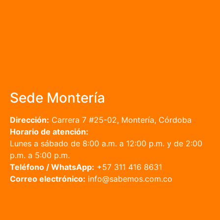
Sede Montería
Dirección:
Carrera 7 #25-02, Montería, Córdoba
Horario de atención:
Lunes a sábado de 8:00 a.m. a 12:00 p.m. y de 2:00
p.m. a 5:00 p.m.
Teléfono / WhatsApp:
+57 311 416 8631
Correo electrónico:
info@sabemos.com.co