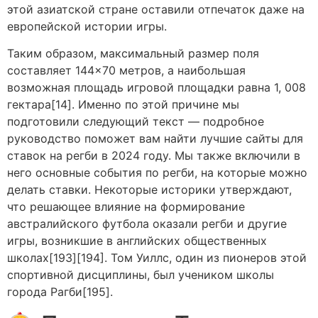
этой азиатской стране оставили отпечаток даже на
европейской истории игры.
Таким образом, максимальный размер поля
составляет 144×70 метров, а наибольшая
возможная площадь игровой площадки равна 1, 008
гектара[14]. Именно по этой причине мы
подготовили следующий текст — подробное
руководство поможет вам найти лучшие сайты для
ставок на регби в 2024 году. Мы также включили в
него основные события по регби, на которые можно
делать ставки. Некоторые историки утверждают,
что решающее влияние на формирование
австралийского футбола оказали регби и другие
игры, возникшие в английских общественных
школах[193][194]. Том Уиллс, один из пионеров этой
спортивной дисциплины, был учеником школы
города Рагби[195].