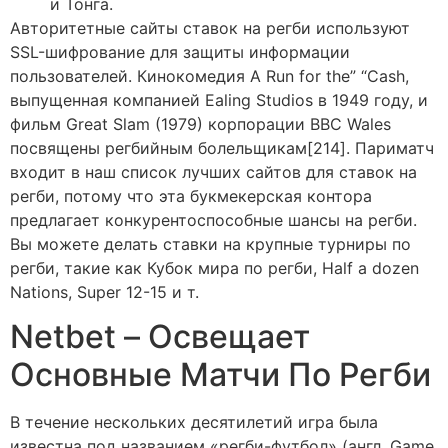
и Тонга.
Авторитетные сайты ставок на регби используют
SSL-шифрование для защиты информации
пользователей. Кинокомедия A Run for the” “Cash,
выпущенная компанией Ealing Studios в 1949 году, и
фильм Great Slam (1979) корпорации BBC Wales
посвящены регбийным болельщикам[214]. Париматч
входит в наш список лучших сайтов для ставок на
регби, потому что эта букмекерская контора
предлагает конкурентоспособные шансы на регби.
Вы можете делать ставки на крупные турниры по
регби, такие как Кубок мира по регби, Half a dozen
Nations, Super 12-15 и т.
Netbet – Освещает
Основные Матчи По Регби
В течение нескольких десятилетий игра была
известна под названием «регби-футбол» (англ. Game