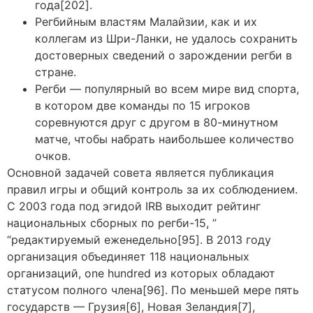
года[202].
Регбийным властям Малайзии, как и их
коллегам из Шри-Ланки, не удалось сохранить
достоверных сведений о зарождении регби в
стране.
Регби — популярный во всем мире вид спорта,
в котором две команды по 15 игроков
соревнуются друг с другом в 80-минутном
матче, чтобы набрать наибольшее количество
очков.
Основной задачей совета является публикация
правил игры и общий контроль за их соблюдением.
С 2003 года под эгидой IRB выходит рейтинг
национальных сборных по регби-15, ”
“редактируемый еженедельно[95]. В 2013 году
организация объединяет 118 национальных
организаций, one hundred из которых обладают
статусом полного члена[96]. По меньшей мере пять
государств — Грузия[6], Новая Зеландия[7],