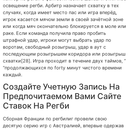
освещение регби. Арбитр назначает схватку в тех
случаях, когда имеет место пас или игра вперёд,
игрок касается мячом земли в своей зачётной зоне
или когда мяч окончательно блокируется в моле или
раке. Если команда получила право пробить
штрафной удар, игроки могут выбрать удар по
воротам, свободный розыгрыш, удар в аут с
последующим розыгрышем коридора или розыгрыш
схватки[28]. Игра проходит в течение двух таймов, ”
“продолжающихся по forty минут чистого времени
каждый.
Создайте Учетную Запись На
Предпочитаемом Вами Сайте
Ставок На Регби
Сборная Франции по регбилиг провели свою
десятую серию игр с Австралией, впервые одержав