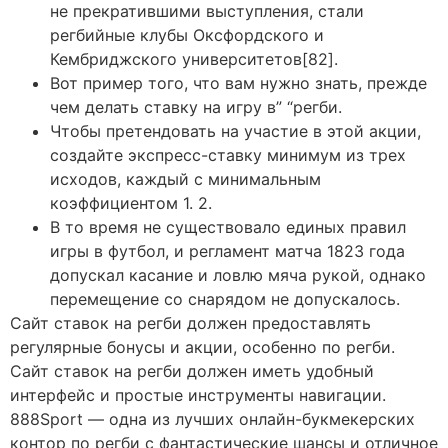
не прекратившими выступления, стали
регбийные клубы Оксфордского и
Кембриджского университетов[82].
Вот пример того, что вам нужно знать, прежде
чем делать ставку на игру в” “регби.
Чтобы претендовать на участие в этой акции,
создайте экспресс-ставку минимум из трех
исходов, каждый с минимальным
коэффициентом 1. 2.
В то время не существовало единых правил
игры в футбол, и регламент матча 1823 года
допускал касание и ловлю мяча рукой, однако
перемещение со снарядом не допускалось.
Сайт ставок на регби должен предоставлять
регулярные бонусы и акции, особенно по регби.
Сайт ставок на регби должен иметь удобный
интерфейс и простые инструменты навигации.
888Sport — одна из лучших онлайн-букмекерских
контор по регби с фантастические шансы и отличное