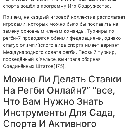
спорта вошёл в программу Игр Содружества.
Причем, не каждый игровой коллектив располагает
игроками, которых можно было бы поставить на
замену основным членам команды. Турниры по
регби-7 проводятся обеими федерациями, однако
статус олимпийского вида спорта имеет вариант
Международного совета регби. Первый турнир,
проведённый в Уэльсе, выиграла сборная
Соединённых Штатов[175].
Можно Ли Делать Ставки
На Регби Онлайн?” “все,
Что Вам Нужно Знать
Инструменты Для Сада,
Спорта И Активного