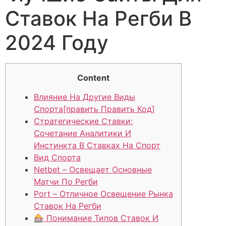
Ставок На Регби В
2024 Году
Content
Влияние На Другие Виды
Спорта[править Править Код]
Стратегические Ставки:
Сочетание Аналитики И
Инстинкта В Ставках На Спорт
Вид Спорта
Netbet – Освещает Основные
Матчи По Регби
Port – Отличное Освещение Рынка
Ставок На Регби
🎰 Понимание Типов Ставок И