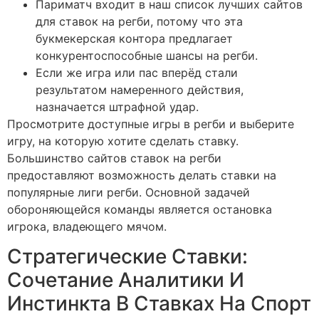
Париматч входит в наш список лучших сайтов
для ставок на регби, потому что эта
букмекерская контора предлагает
конкурентоспособные шансы на регби.
Если же игра или пас вперёд стали
результатом намеренного действия,
назначается штрафной удар.
Просмотрите доступные игры в регби и выберите
игру, на которую хотите сделать ставку.
Большинство сайтов ставок на регби
предоставляют возможность делать ставки на
популярные лиги регби. Основной задачей
обороняющейся команды является остановка
игрока, владеющего мячом.
Стратегические Ставки:
Сочетание Аналитики И
Инстинкта В Ставках На Спорт