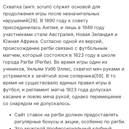
Схватка (англ. scrum) служит основой для
продолжения игры после незначительных
нарушений[28]. В 1890 году к совету
присоединилась Англия, и лишь в 1949 году
участниками стали Австралия, Новая Зеландия и
Южная Африка. Согласно одной из версий,
происхождение регби связано с футбольным
матчем, который состоялся в 1823 году в школе
города Рагби (Регби). Во время игры один из
учеников, Уильям Уэбб Эллис, схватил мяч руками и
устремился к зачётной зоне соперника[59]. В то
время не существовало единых правил игры в
футбол, и регламент матча 1823 года допускал
касание и ловлю мяча рукой, однако перемещение
со снарядом не допускалось.
Сайт ставок на регби должен предоставлять
регулярные бонусы и акции, особенно по регби.
Это мужской профессиональный клубный