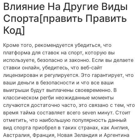
Влияние На Другие Виды
Спорта[править Править
Код]
Кроме того, рекомендуется убедиться, что
платформа для ставок на спорт, которую вы
используете, безопасно и законно. Если вы делаете
ставки онлайн, убедитесь, что веб-сайт
лицензирован и регулируется. Это гарантирует, что
ваши деньги в безопасности и что все ваши
выигрыши будут выплачены своевременно. В
классическом регби неожиданные моменты
случаются достаточно часто, это связано с тем, что
время тайма составляет всего seven минут. Стоит
отметить, что наибольшую популярность данный
вид спорта приобрел в таких странах, как Англия,
Австралия, Франция, Новая Зеландия и Аргентина