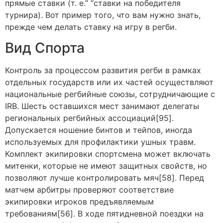
прямые ставки (т. е.” “ставки на победителя
турнира). Вот пример того, что вам нужно знать,
прежде чем делать ставку на игру в регби.
Вид Спорта
Контроль за процессом развития регби в рамках
отдельных государств или их частей осуществляют
национальные регбийные союзы, сотрудничающие с
IRB. Шесть оставшихся мест занимают делегаты
региональных регбийных ассоциаций[95].
Допускается ношение бинтов и тейпов, иногда
используемых для профилактики ушных травм.
Комплект экипировки спортсмена может включать
митенки, которые не имеют защитных свойств, но
позволяют лучше контролировать мяч[58]. Перед
матчем арбитры проверяют соответствие
экипировки игроков предъявляемым
требованиям[56]. В ходе пятидневной поездки на