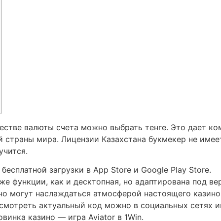
ачестве валюты счета можно выбрать тенге. Это дает к
й страны мира. Лицензии Казахстана букмекер не имее
учится.
есплатной загрузки в App Store и Google Play Store.
же функции, как и десктопная, но адаптирована под в
ино могут наслаждаться атмосферой настоящего казино
смотреть актуальный код можно в социальных сетях и
инка казино — игра Aviator в 1Win.