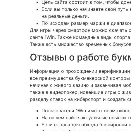
Цель сайта состоит в том, чтобы дон
Если вы только начинаете свой путь 
на реальные деньги.
По исходам размер маржи в диапазоне
Для игры через смартфон можно скачать 
сайте 1Win. Также командные виды спорт
Также есть множество временных бонусов,
Отзывы о работе бук
Информация о прохождении верификации б
все преимущества букмекерской конторы и
начиная с живого казино и заканчивая моб
также в видеопокер, новейшие игры с жи
разделу ставок на киберспорт и создать 
Пользователи 1Win имеют возможност
На нашем сайте актуальные ссылки т
Если страна для обхода блокировки п