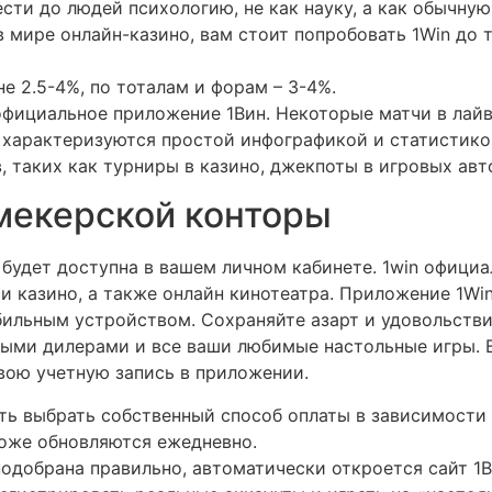
ести до людей психологию, не как науку, а как обычну
в мире онлайн-казино, вам стоит попробовать 1Win до 
 2.5-4%, по тоталам и форам – 3-4%.
официальное приложение 1Вин. Некоторые матчи в лай
а характеризуются простой инфографикой и статистико
 таких как турниры в казино, джекпоты в игровых авт
мекерской конторы
удет доступна в вашем личном кабинете. 1win официал
 казино, а также онлайн кинотеатра. Приложение 1Win 
ильным устройством. Сохраняйте азарт и удовольствие,
выми дилерами и все ваши любимые настольные игры. 
свою учетную запись в приложении.
ь выбрать собственный способ оплаты в зависимости о
оже обновляются ежедневно.
одобрана правильно, автоматически откроется сайт 1В