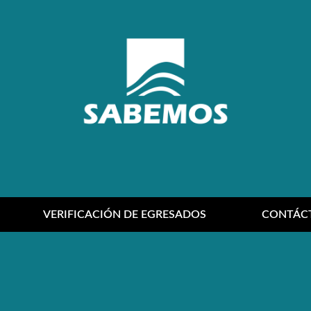
VERIFICACIÓN DE EGRESADOS
CONTÁC