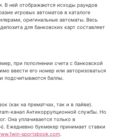
ми. В ней отображаются исходы раундов
разие игровых автоматов в каталоге
 дилерами, оригинальные автоматы. Весь
депозита для банковских карт составляет
имер, при пополнении счета с банковской
димо ввести его номер или авторизоваться
чи подсчитываются баллы.
к (как на прематчах, так и в лайве).
egram-канал Антикоррупционной службы. Но
ог. Она уплачивается только в
н). Ежедневно букмекер принимает ставки
ww.1win-sportsbook.com
.