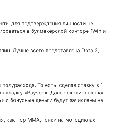
менты для подтверждения личности не
ироваться в букмекерской конторе 1Win и
ин. Лучше всего представлена Dota 2,
полурасхода. То есть, сделав ставку в 1
 вкладку «Ваучер». Далее скопированная
» и бонусные деньги будут зачислены на
я, как Pop MMA, гонки на мотоциклах,