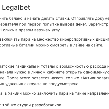
 Legalbet
нить баланс и начать делать ставки. Отправлять доку
ьзователя при первой попытке вывода денег. Зарегистр
1 клик» в правом верхнем углу.
заключать пари на множество киберспортивных дисципл
спортивные баталии можно смотреть в лайве на сайте.
атские гандикапы и тоталы с возможностью расхода и 
Сначала нужно в личном кабинете открыть одноименную
ле. После этого остается нажать только «Активировать
ия удаления аккаунта не предусмотрена.
, в УанВин можно заключить пари на такие направлени
от той же студии разработчиков.