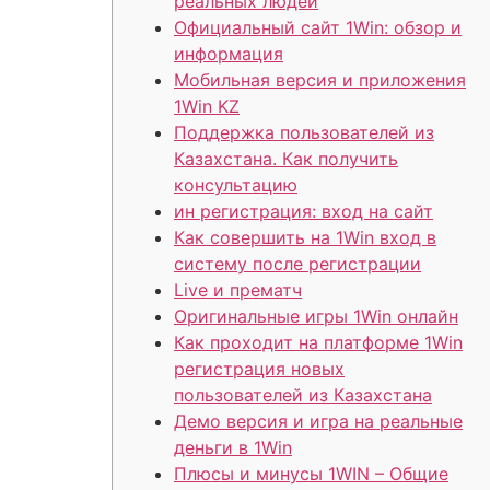
реальных людей
Официальный сайт 1Win: обзор и
информация
Мобильная версия и приложения
1Win KZ
Поддержка пользователей из
Казахстана. Как получить
консультацию
ин регистрация: вход на сайт
Как совершить на 1Win вход в
систему после регистрации
Live и прематч
Оригинальные игры 1Win онлайн
Как проходит на платформе 1Win
регистрация новых
пользователей из Казахстана
Демо версия и игра на реальные
деньги в 1Win
Плюсы и минусы 1WIN – Общие