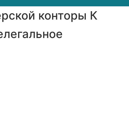
ерской конторы К
елегальное