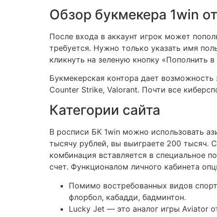
Обзор букмекера 1win от
После входа в аккаунт игрок может попол
требуется. Нужно только указать имя пол
кликнуть на зеленую кнопку «Пополнить в 
Букмекерская контора дает возможность 
Counter Strike, Valorant. Почти все кибер
Категории сайта
В росписи БК 1win можно использовать ази
тысячу рублей, вы выиграете 200 тысяч. 
комбинация вставляется в специальное по
счет. Функционалом личного кабинета опц
Помимо востребованных видов спорта
флорбол, кабадди, бадминтон.
Lucky Jet — это аналог игры Aviator 