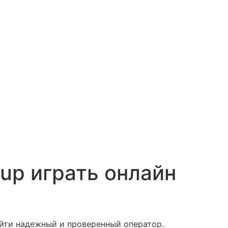
 up играть онлайн
айти надежный и проверенный оператор.