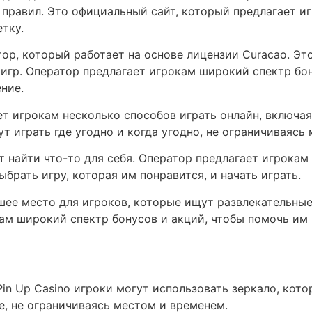
из правил. Это официальный сайт, который предлагает 
етку.
ор, который работает на основе лицензии Curacao. Это
 игр. Оператор предлагает игрокам широкий спектр бон
ние.
ет игрокам несколько способов играть онлайн, включа
ут играть где угодно и когда угодно, не ограничиваясь
гут найти что-то для себя. Оператор предлагает игрока
ыбрать игру, которая им понравится, и начать играть.
чшее место для игроков, которые ищут развлекательные
ам широкий спектр бонусов и акций, чтобы помочь им 
in Up Casino игроки могут использовать зеркало, котор
е, не ограничиваясь местом и временем.