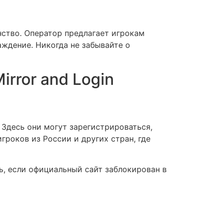
нство. Оператор предлагает игрокам
аждение. Никогда не забывайте о
Mirror and Login
. Здесь они могут зарегистрироваться,
игроков из России и других стран, где
ь, если официальный сайт заблокирован в