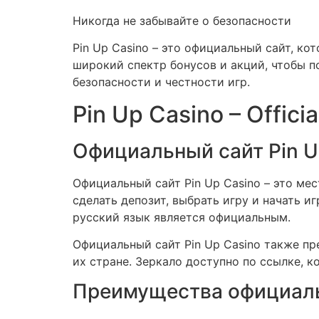
Никогда не забывайте о безопасности
Pin Up Casino – это официальный сайт, к
широкий спектр бонусов и акций, чтобы п
безопасности и честности игр.
Pin Up Casino – Offici
Официальный сайт Pin U
Официальный сайт Pin Up Casino – это мес
сделать депозит, выбрать игру и начать иг
русский язык является официальным.
Официальный сайт Pin Up Casino также пр
их стране. Зеркало доступно по ссылке, к
Преимущества официальн