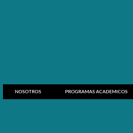
NOSOTROS
PROGRAMAS ACADEMICOS