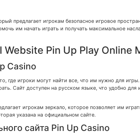
оторый предлагает игрокам безопасное игровое простра
омочь им начать играть и получать максимальное насл
al Website Pin Up Play Online 
p Casino
то, где игроки могут найти все, что им нужно для игры
рать. Сайт доступен на русском языке, что удобно для 
едлагает игрокам зеркало, которое позволяет им играт
оторая указана на официальном сайте.
ого сайта Pin Up Casino