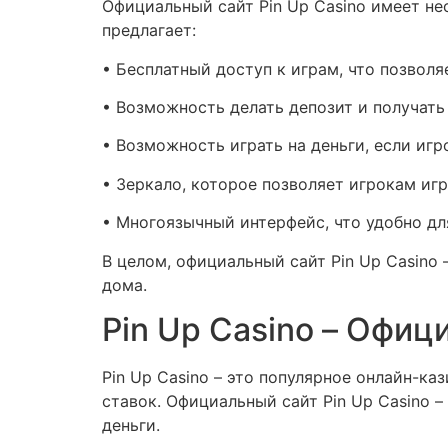
Официальный сайт Pin Up Casino имеет не
предлагает:
• Бесплатный доступ к играм, что позволяе
• Возможность делать депозит и получать
• Возможность играть на деньги, если игр
• Зеркало, которое позволяет игрокам иг
• Многоязычный интерфейс, что удобно дл
В целом, официальный сайт Pin Up Casino –
дома.
Pin Up Casino – Офиц
Pin Up Casino – это популярное онлайн-к
ставок. Официальный сайт Pin Up Casino –
деньги.