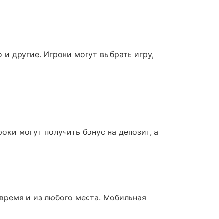
о и другие. Игроки могут выбрать игру,
оки могут получить бонус на депозит, а
 время и из любого места. Мобильная