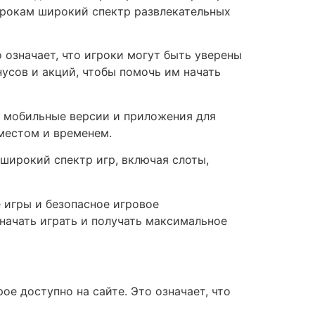
игрокам широкий спектр развлекательных
 означает, что игроки могут быть уверены
усов и акций, чтобы помочь им начать
я мобильные версии и приложения для
 местом и временем.
м широкий спектр игр, включая слоты,
 игры и безопасное игровое
начать играть и получать максимальное
ое доступно на сайте. Это означает, что