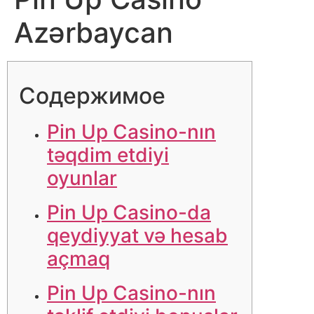
Azərbaycan
Содержимое
Pin Up Casino-nın
təqdim etdiyi
oyunlar
Pin Up Casino-da
qeydiyyat və hesab
açmaq
Pin Up Casino-nın