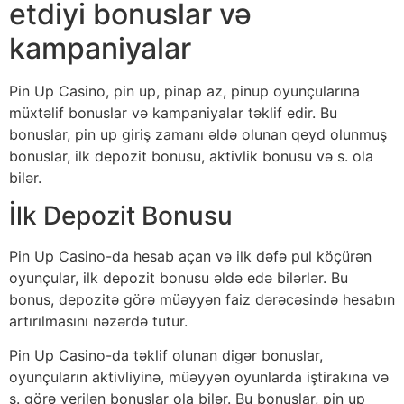
etdiyi bonuslar və
kampaniyalar
Pin Up Casino, pin up, pinap az, pinup oyunçularına
müxtəlif bonuslar və kampaniyalar təklif edir. Bu
bonuslar, pin up giriş zamanı əldə olunan qeyd olunmuş
bonuslar, ilk depozit bonusu, aktivlik bonusu və s. ola
bilər.
İlk Depozit Bonusu
Pin Up Casino-da hesab açan və ilk dəfə pul köçürən
oyunçular, ilk depozit bonusu əldə edə bilərlər. Bu
bonus, depozitə görə müəyyən faiz dərəcəsində hesabın
artırılmasını nəzərdə tutur.
Pin Up Casino-da təklif olunan digər bonuslar,
oyunçuların aktivliyinə, müəyyən oyunlarda iştirakına və
s. görə verilən bonuslar ola bilər. Bu bonuslar, pin up