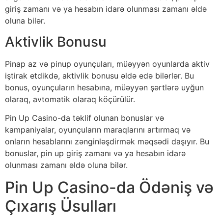
giriş zamanı və ya hesabın idarə olunması zamanı əldə
oluna bilər.
Aktivlik Bonusu
Pinap az və pinup oyunçuları, müəyyən oyunlarda aktiv
iştirak etdikdə, aktivlik bonusu əldə edə bilərlər. Bu
bonus, oyunçuların hesabına, müəyyən şərtlərə uyğun
olaraq, avtomatik olaraq köçürülür.
Pin Up Casino-da təklif olunan bonuslar və
kampaniyalar, oyunçuların maraqlarını artırmaq və
onların hesablarını zənginləşdirmək məqsədi daşıyır. Bu
bonuslar, pin up giriş zamanı və ya hesabın idarə
olunması zamanı əldə oluna bilər.
Pin Up Casino-da Ödəniş və
Çıxarış Üsulları