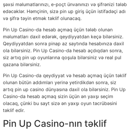
şəxsi məlumatlarınızı, e-poçt ünvanınızı və şifrənizi tələb
edəcəklər. Həmçinin, sizə pin up giriş üçün istifadəçi adı
və şifrə təyin etmək təklif olunacaq.
Pin Up Casino-da hesab açmaq üçün tələb olunan
məlumatları daxil edərək, qeydiyyatdan keçə bilərsiniz.
Qeydiyyatdan sonra pinap az saytında hesabınıza daxil
ola bilərsiniz. Pin Up Casino-da hesab açdıqdan sonra,
siz artıq pin up oyunlarına qoşula bilərsiniz və real pul
qazana bilərsiniz.
Pin Up Casino-da qeydiyyat və hesab açmaq üçün təklif
olunan bütün addımları yerinə yetirdikdən sonra, siz
artıq pin up casino dünyasına daxil ola bilərsiniz. Pin Up
Casino-da hesab açmaq sizin üçün ən yaxşı seçim
olacaq, çünki bu sayt sizə ən yaxşı oyun təcrübəsini
təklif edir.
Pin Up Casino-nın təklif