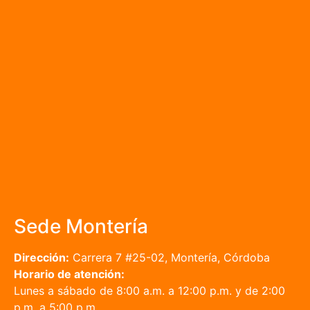
Sede Montería
Dirección:
Carrera 7 #25-02, Montería, Córdoba
Horario de atención:
Lunes a sábado de 8:00 a.m. a 12:00 p.m. y de 2:00
p.m. a 5:00 p.m.