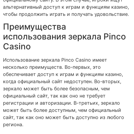
альтернативный доступ к играм и функциям казино,
чтобы продолжить играть и получать удовольствие.
Преимущества
использования зеркала Pinco
Casino
Использование зеркала Pinco Casino имеет
несколько преимуществ. Во-первых, это
обеспечивает доступ к играм и функциям казино,
когда официальный сайт недоступен. Во-вторых,
зеркало может быть более безопасным, чем
официальный сайт, так как оно не требует
регистрации и авторизации. В-третьих, зеркало
может быть более доступным, чем официальный
сайт, так как оно может быть доступно из любого
региона.