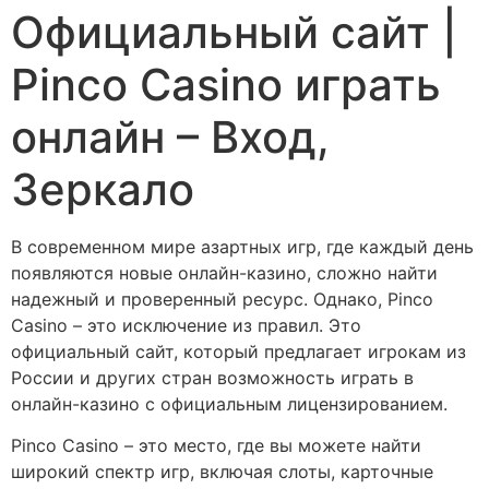
Официальный сайт |
Pinco Casino играть
онлайн – Вход,
Зеркало
В современном мире азартных игр, где каждый день
появляются новые онлайн-казино, сложно найти
надежный и проверенный ресурс. Однако, Pinco
Casino – это исключение из правил. Это
официальный сайт, который предлагает игрокам из
России и других стран возможность играть в
онлайн-казино с официальным лицензированием.
Pinco Casino – это место, где вы можете найти
широкий спектр игр, включая слоты, карточные