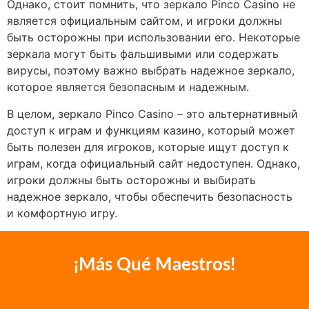
Однако, стоит помнить, что зеркало Pinco Casino не
является официальным сайтом, и игроки должны
быть осторожны при использовании его. Некоторые
зеркала могут быть фальшивыми или содержать
вирусы, поэтому важно выбрать надежное зеркало,
которое является безопасным и надежным.
В целом, зеркало Pinco Casino – это альтернативный
доступ к играм и функциям казино, который может
быть полезен для игроков, которые ищут доступ к
играм, когда официальный сайт недоступен. Однако,
игроки должны быть осторожны и выбирать
надежное зеркало, чтобы обеспечить безопасность
и комфортную игру.
¡Más Qué Maestros!