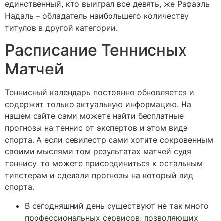
единственный, кто выиграл все девять, же Рафаэль
Надаль – обладатель наибольшего количеству
титулов в другой категории.
Расписание Теннисных
Матчей
Теннисный календарь постоянно обновляется и
содержит только актуальную информацию. На
нашем сайте сами можете найти бесплатные
прогнозы на теннис от экспертов и этом виде
спорта. А если севилестр сами хотите сокровенным
своими мыслями том результатах матчей судя
теннису, то можете присоединиться к остальным
типстерам и сделали прогнозы на который вид
спорта.
В сегодняшний день существуют не так много
профессиональных сервисов, позволяющих