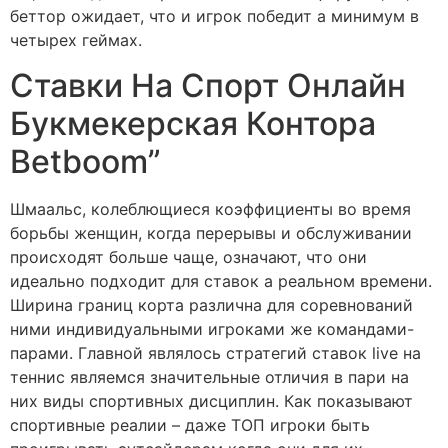
беттор ожидает, что и игрок победит а минимум в
четырех геймах.
Ставки На Спорт Онлайн
Букмекерская Контора
Betboom”
Шмаальс, колеблющиеся коэффициенты во время
борьбы женщин, когда перерывы и обслуживании
происходят больше чаще, означают, что они
идеально подходит для ставок а реальном времени.
Ширина границ корта различна для соревнований
ними индивидуальными игроками же командами-
парами. Главной являлось стратегий ставок live на
теннис являемся значительные отличия в пари на
них виды спортивных дисциплин. Как показывают
спортивные реалии – даже ТОП игроки быть