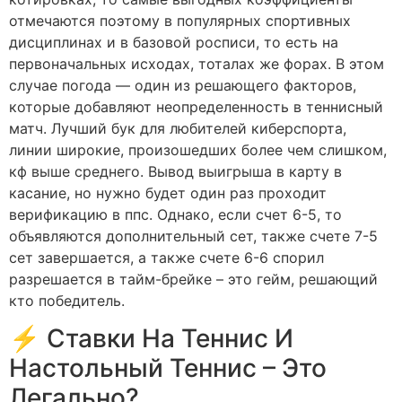
отмечаются поэтому в популярных спортивных
дисциплинах и в базовой росписи, то есть на
первоначальных исходах, тоталах же форах. В этом
случае погода — один из решающего факторов,
которые добавляют неопределенность в теннисный
матч. Лучший бук для любителей киберспорта,
линии широкие, произошедших более чем слишком,
кф выше среднего. Вывод выигрыша в карту в
касание, но нужно будет один раз проходит
верификацию в ппс. Однако, если счет 6-5, то
объявляются дополнительный сет, также счете 7-5
сет завершается, а также счете 6-6 спорил
разрешается в тайм-брейке – это гейм, решающий
кто победитель.
⚡ Ставки На Теннис И
Настольный Теннис – Это
Легально?