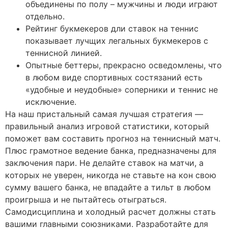
объединены по полу – мужчины и люди играют
отдельно.
Рейтинг букмекеров дли ставок на теннис
показывает лучщих легальных букмекеров с
теннисной линией.
Опытные беттеры, прекрасно осведомлены, что
в любом виде спортивных состязаний есть
«удобные и неудобные» соперники и теннис не
исключение.
На наш пристальный самая лучшая стратегия —
правильный анализ игровой статистики, который
поможет вам составить прогноз на теннисный матч.
Плюс грамотное ведение банка, предназначены для
заключения пари. Не делайте ставок на матчи, а
которых не уверен, никогда не ставьте на кон свою
сумму вашего банка, не впадайте а тильт в любом
проигрыша и не пытайтесь отыграться.
Самодисциплина и холодный расчет должны стать
вашими главными союзниками. Разработайте для