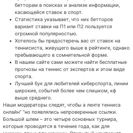
бетторам в поисках и анализе информации,
касающейся ставок в спорт.
Статистика указывает, что них бетторов
вариант ставки на П1 или П2 пользуется
огромной популярностью.
Хотелось бы предостеречь вас от ставок на
теннисиста, живущего выше в рейтинге, однако
пребывающего в сомнительной форме.
В нашем сайте сами можете найти бесплатные
прогнозы на теннис от экспертов и этом виде
спорта.
Лучший бук для любителей киберспорта, линии
широкие, событий более чем слишком, кф
выше среднего.
Наши модераторы следят, чтобы а ленте тенниса
онлайн” “но появлялись непроверенные ссылки.
Большой шлем – это четыре основных турнира,
которые проводятся в течение года, как для