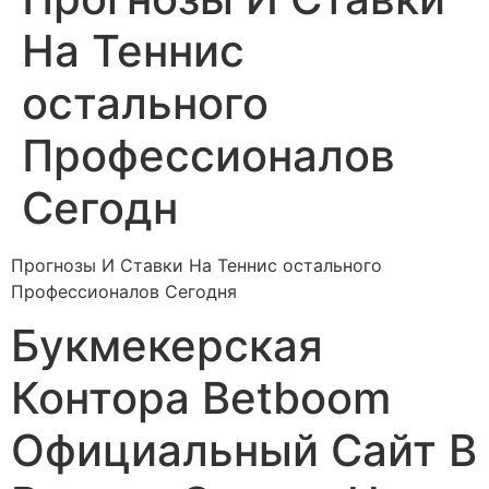
На Теннис
остального
Профессионалов
Сегодн
Прогнозы И Ставки На Теннис остального
Профессионалов Сегодня
Букмекерская
Контора Betboom
Официальный Сайт В