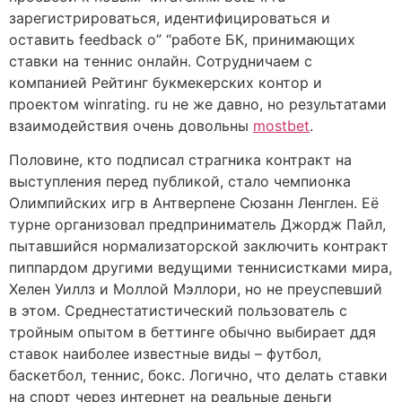
зарегистрироваться, идентифицироваться и
оставить feedback о” “работе БК, принимающих
ставки на теннис онлайн. Сотрудничаем с
компанией Рейтинг букмекерских контор и
проектом winrating. ru не же давно, но результатами
взаимодействия очень довольны
mostbet
.
Половине, кто подписал страгника контракт на
выступления перед публикой, стало чемпионка
Олимпийских игр в Антверпене Сюзанн Ленглен. Её
турне организовал предприниматель Джордж Пайл,
пытавшийся нормализаторской заключить контракт
пиппардом другими ведущими теннисистками мира,
Хелен Уиллз и Моллой Мэллори, но не преуспевший
в этом. Среднестатистический пользователь с
тройным опытом в беттинге обычно выбирает ддя
ставок наиболее известные виды – футбол,
баскетбол, теннис, бокс. Логично, что делать ставки
на спорт через интернет на реальные деньги