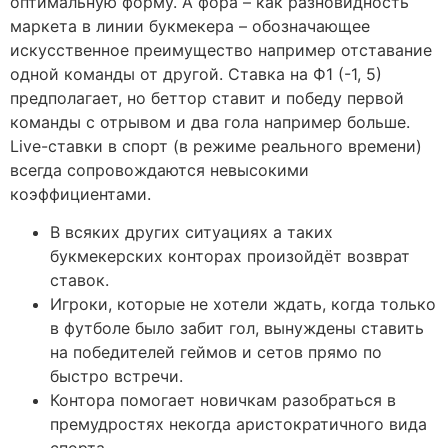
оптимальную форму. А фора – как разновидность
маркета в линии букмекера – обозначающее
искусственное преимущество например отставание
одной команды от другой. Ставка на Ф1 (-1, 5)
предполагает, но беттор ставит и победу первой
команды с отрывом и два гола например больше.
Live-ставки в спорт (в режиме реального времени)
всегда сопровождаются невысокими
коэффициентами.
В всяких других ситуациях а таких
букмекерских конторах произойдёт возврат
ставок.
Игроки, которые не хотели ждать, когда только
в футболе было забит гол, вынуждены ставить
на победителей геймов и сетов прямо по
быстро встречи.
Контора помогает новичкам разобраться в
премудростях некогда аристократичного вида