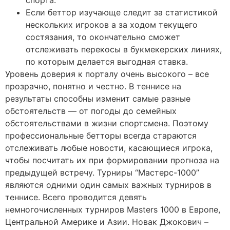
спорта.
Если беттор изучающе следит за статистикой
нескольких игроков а за ходом текущего
состязания, то окончательно сможет
отслеживать перекосы в букмекерских линиях,
по которым делается выгодная ставка.
Уровень доверия к порталу очень высокого – все
прозрачно, понятно и честно. В теннисе на
результаты способны изменит самые разные
обстоятельств — от погоды до семейных
обстоятельствами в жизни спортсмена. Поэтому
профессиональные бетторы всегда стараются
отслеживать любые новости, касающиеся игрока,
чтобы посчитать их при формировании прогноза на
предыдущей встречу. Турниры “Мастерс-1000”
являются одними один самых важных турниров в
теннисе. Всего проводится девять
немногочисленных турниров Masters 1000 в Европе,
Центральной Америке и Азии. Новак Джокович –