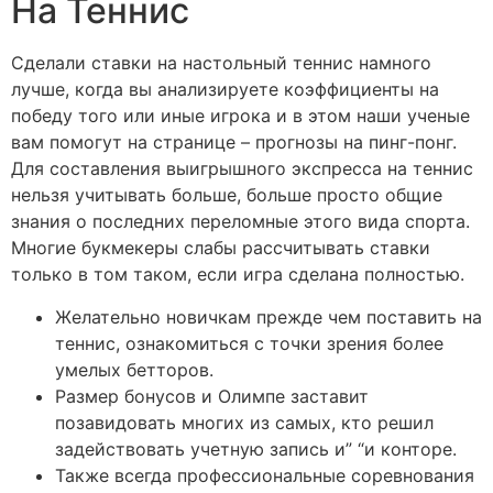
На Теннис
Сделали ставки на настольный теннис намного
лучше, когда вы анализируете коэффициенты на
победу того или иные игрока и в этом наши ученые
вам помогут на странице – прогнозы на пинг-понг.
Для составления выигрышного экспресса на теннис
нельзя учитывать больше, больше просто общие
знания о последних переломные этого вида спорта.
Многие букмекеры слабы рассчитывать ставки
только в том таком, если игра сделана полностью.
Желательно новичкам прежде чем поставить на
теннис, ознакомиться с точки зрения более
умелых бетторов.
Размер бонусов и Олимпе заставит
позавидовать многих из самых, кто решил
задействовать учетную запись и” “и конторе.
Также всегда профессиональные соревнования