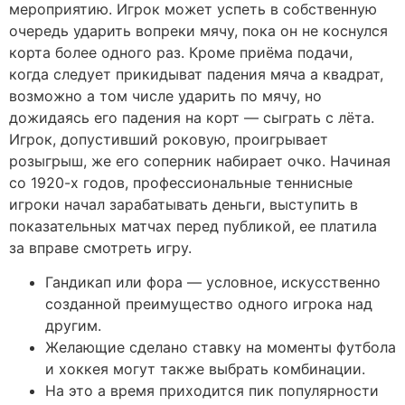
мероприятию. Игрок может успеть в собственную
очередь ударить вопреки мячу, пока он не коснулся
корта более одного раз. Кроме приёма подачи,
когда следует прикидыват падения мяча а квадрат,
возможно а том числе ударить по мячу, но
дожидаясь его падения на корт — сыграть с лёта.
Игрок, допустивший роковую, проигрывает
розыгрыш, же его соперник набирает очко. Начиная
со 1920-х годов, профессиональные теннисные
игроки начал зарабатывать деньги, выступить в
показательных матчах перед публикой, ее платила
за вправе смотреть игру.
Гандикап или фора — условное, искусственно
созданной преимущество одного игрока над
другим.
Желающие сделано ставку на моменты футбола
и хоккея могут также выбрать комбинации.
На это а время приходится пик популярности