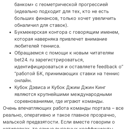
банком» с геометрической прогрессией
(идеально подходит для тех, кто не есть
больших финансов, только хочет увеличить
обналичил для ставок).
Букмекерская контора с говорящим именем,
которая наверняка привлечет внимание
любителей тенниса.
Обращаемся с помощи к новым читателям
bet24. ru зарегистрироваться,
идентифицироваться и оставляете feedback о”
“работой БК, принимающих ставки на теннис
онлайн.
Кубок Дэвиса и Кубок Джим Джин Кинг
являются крупнейшими международными
соревнованиями, где играют команды.
Очень впечатляющих работа команды портала – все
реально, оперативно и такое главное прозрачно,
мальской предвзятости. Если вместе говорим о
котировках, то самые выгодных коэффициенты