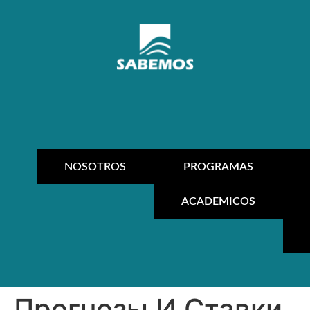
NOSOTROS
PROGRAMAS
ACADEMICOS
Прогнозы И Ставки