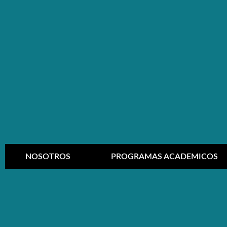
NOSOTROS
PROGRAMAS ACADEMICOS