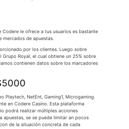
 Codere le ofrece a tus usuarios es bastante
 de mercados de apuestas.
orcionado por los clientes. Luego sobre
l Grupo Royal, el cual obtiene un 25% sobre
ndamos contienen datos sobre los marcadores
 $5000
mo Playtech, NetEnt, Gaming1, Microgaming.
ente en Codere Casino. Esta plataforma
io podrá realizar múltiples acciones
ra apuestas, se se puede limitar an pocos
con de la situación concreta de cada