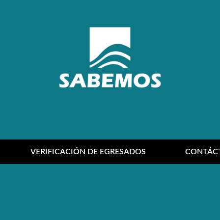
VERIFICACIÓN DE EGRESADOS
CONTÁC