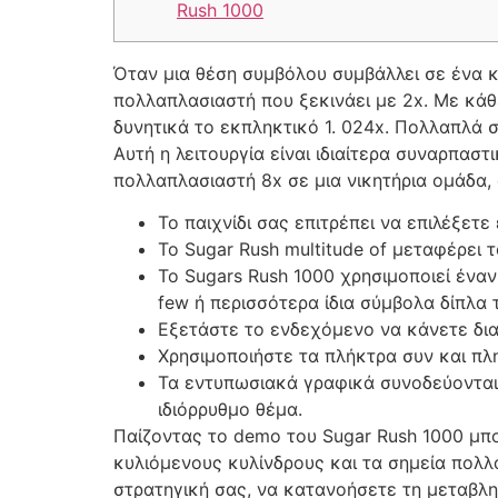
Rush 1000
Όταν μια θέση συμβόλου συμβάλλει σε ένα κ
πολλαπλασιαστή που ξεκινάει με 2x. Με κάθ
δυνητικά το εκπληκτικό 1. 024x. Πολλαπλά
Αυτή η λειτουργία είναι ιδιαίτερα συναρπαστ
πολλαπλασιαστή 8x σε μια νικητήρια ομάδα,
Το παιχνίδι σας επιτρέπει να επιλέξετ
Το Sugar Rush multitude of μεταφέρει
Το Sugars Rush 1000 χρησιμοποιεί ένα
few ή περισσότερα ίδια σύμβολα δίπλα 
Εξετάστε το ενδεχόμενο να κάνετε δι
Χρησιμοποιήστε τα πλήκτρα συν και πλ
Τα εντυπωσιακά γραφικά συνοδεύονται 
ιδιόρρυθμο θέμα.
Παίζοντας το demo του Sugar Rush 1000 μπο
κυλιόμενους κυλίνδρους και τα σημεία πολλα
στρατηγική σας, να κατανοήσετε τη μεταβλη