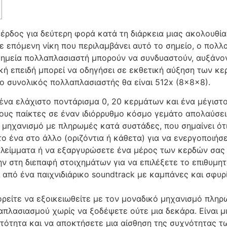
έρδος για δεύτερη φορά κατά τη διάρκεια μιας ακολουθί
ε επόμενη νίκη που περιλαμβάνει αυτό το σημείο, ο πολλ
 σημεία πολλαπλασιαστή μπορούν να συνδυαστούν, αυξάνον
ική επειδή μπορεί να οδηγήσει σε εκθετική αύξηση των κε
 ο συνολικός πολλαπλασιαστής θα είναι 512x (8x8x8).
ε ένα ελάχιστο ποντάρισμα 0, 20 κερμάτων και ένα μέγισ
 τους παίκτες σε έναν ιδιόρρυθμο κόσμο γεμάτο απολαύσε
ν μηχανισμό με πληρωμές κατά συστάδες, που σημαίνει ότ
το ένα στο άλλο (οριζόντια ή κάθετα) για να ενεργοποιήσ
αλείμματα ή να εξαργυρώσετε ένα μέρος των κερδών σας 
ην στη διεπαφή στοιχημάτων για να επιλέξετε το επιθυμη
από ένα παιχνιδιάρικο soundtrack με καμπάνες και σφυ
ρείτε να εξοικειωθείτε με τον μοναδικό μηχανισμό πληρ
πλασιασμού χωρίς να ξοδέψετε ούτε μια δεκάρα. Είναι μι
τότητα και να αποκτήσετε μια αίσθηση της συχνότητας τω