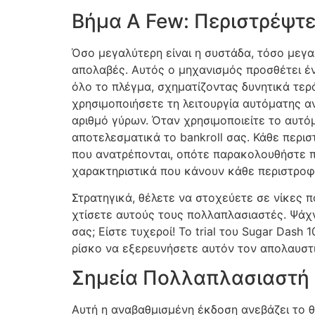
Βήμα A Few: Περιστρέψτε
Όσο μεγαλύτερη είναι η συστάδα, τόσο μεγα
απολαβές. Αυτός ο μηχανισμός προσθέτει έ
όλο το πλέγμα, σχηματίζοντας δυνητικά τε
χρησιμοποιήσετε τη λειτουργία αυτόματης α
αριθμό γύρων. Όταν χρησιμοποιείτε το αυτόμα
αποτελεσματικά το bankroll σας. Κάθε περισ
που ανατρέπονται, οπότε παρακολουθήστε προ
χαρακτηριστικά που κάνουν κάθε περιστροφή
Στρατηγικά, θέλετε να στοχεύετε σε νίκες π
χτίσετε αυτούς τους πολλαπλασιαστές. Ψάχν
σας; Είστε τυχεροί! Το trial του Sugar Das
ρίσκο να εξερευνήσετε αυτόν τον απολαυστ
Σημεία Πολλαπλασιαστή
Αυτή η αναβαθμισμένη έκδοση ανεβάζει το θ