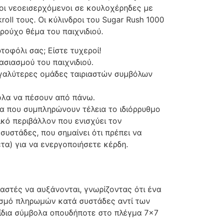
 οι νεοεισερχόμενοι σε κουλοχέρηδες με
oll τους. Οι κύλινδροι του Sugar Rush 1000
ρούχο θέμα του παιχνιδιού.
οφόλι σας; Είστε τυχεροί!
ασιασμού του παιχνιδιού.
μεγαλύτερες ομάδες ταιριαστών συμβόλων
βολα να πέσουν από πάνω.
α που συμπληρώνουν τέλεια το ιδιόρρυθμο
ικό περιβάλλον που ενισχύει τον
υστάδες, που σημαίνει ότι πρέπει να
ετα) για να ενεργοποιήσετε κέρδη.
στές να αυξάνονται, γνωρίζοντας ότι ένα
νισμό πληρωμών κατά συστάδες αντί των
ίδια σύμβολα οπουδήποτε στο πλέγμα 7×7