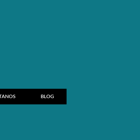
TANOS
BLOG