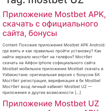
Приложение Mostbet APK,
скачать с официального
сайта, бонусы
Content Похожие приложения Mostbet APK Android:
где взять и как правильно пройти установку? Как
найти зеркало мостбет на телефон? Мостбет
скачать на Айфон Iphone cофициального сайта
Mostbet мобильное приложение Mostbet скачать в
Узбекистане: оригинальная версия с бонусом БК
Мостбет регистрация, верификация в бк Mostbet
Мостбет вход личный кабинет Mostbet UZ —
приложения и другие возможности […]
Приложение Mostbet UZ