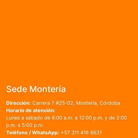
Sede Montería
Dirección:
Carrera 7 #25-02, Montería, Córdoba
Horario de atención:
Lunes a sábado de 8:00 a.m. a 12:00 p.m. y de 2:00
p.m. a 5:00 p.m.
Teléfono / WhatsApp:
+57 311 416 8631