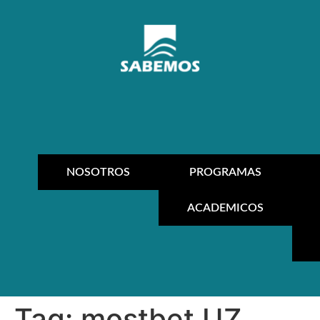
NOSOTROS
PROGRAMAS
ACADEMICOS
Tag:
mostbet UZ