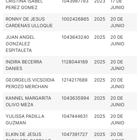
CRISTINA ISABEL
1043987793
2023
17 DE
PEREZ GOMEZ
JUNIO
RONNY DE JESUS
1002426865
2025
20 DE
CARDENAS ULLOQUE
JUNIO
JUAN ANGEL
1043643240
2025
20 DE
GONZALEZ
JUNIO
ESPITALETA
INDIRA BECERRA
1128044189
2025
20 DE
DANIES
JUNIO
GEORGELIS VICSOIDIA
1214217689
2025
20 DE
PEROZO MERCHAN
JUNIO
KANNEL MARGARITA
1043635994
2025
20 DE
OLIVO MEZA
JUNIO
YULISSA PADILLA
1047444631
2025
20 DE
GUZMAN
JUNIO
ELKIN DE JESUS
1047391727
2025
20 DE