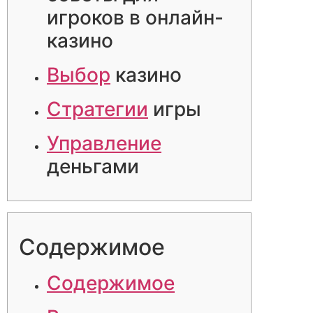
игроков в онлайн-
казино
Выбор
казино
Стратегии
игры
Управление
деньгами
Содержимое
Содержимое