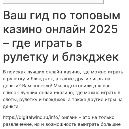
Ваш гид по топовым
казино онлайн 2025
– где играть в
рулетку и блэкджек
В поисках лучших онлайн-казино, где можно играть
в рулетку и блэкджек, а также другие игры на
деньги? Вам повезло! Мы подготовили для вас
список лучших онлайн-казино, где можно играть в
слоты, рулетку и блэкджек, а также другие игры на
деньги.
https://digitalwind.ru/info/ онлайн – это не только
развлечение, но и возможность выиграть большие