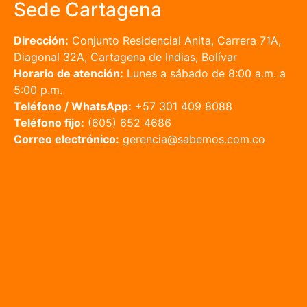
Sede Cartagena
Dirección:
Conjunto Residencial Anita, Carrera 71A,
Diagonal 32A, Cartagena de Indias, Bolívar
Horario de atención:
Lunes a sábado de 8:00 a.m. a
5:00 p.m.
Teléfono / WhatsApp:
+57 301 409 8088
Teléfono fijo:
(605) 652 4686
Correo electrónico:
gerencia@sabemos.com.co