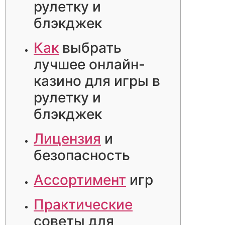
рулетку и
блэкджек
Как
выбрать
лучшее онлайн-
казино для игры в
рулетку и
блэкджек
Лицензия
и
безопасность
Ассортимент
игр
Практические
советы для