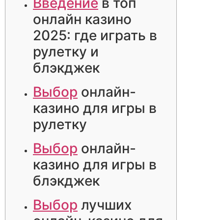
Введение
в топ
онлайн казино
2025: где играть в
рулетку и
блэкджек
Выбор
онлайн-
казино для игры в
рулетку
Выбор
онлайн-
казино для игры в
блэкджек
Выбор
лучших