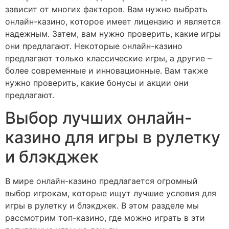
зависит от многих факторов. Вам нужно выбрать
онлайн-казино, которое имеет лицензию и является
надежным. Затем, вам нужно проверить, какие игры
они предлагают. Некоторые онлайн-казино
предлагают только классические игры, а другие –
более современные и инновационные. Вам также
нужно проверить, какие бонусы и акции они
предлагают.
Выбор лучших онлайн-
казино для игры в рулетку
и блэкджек
В мире онлайн-казино предлагается огромный
выбор игрокам, которые ищут лучшие условия для
игры в рулетку и блэкджек. В этом разделе мы
рассмотрим топ-казино, где можно играть в эти