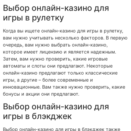
Выбор онлайн-казино для
игры в рулетку
Когда вы ищете онлайн-казино для игры в рулетку,
вам нужно учитывать несколько факторов. В первую
очередь, вам нужно выбрать онлайн-казино,
которое имеет лицензию и является надежным.
Затем, вам нужно проверить, какие игровые
автоматы и слоты они предлагают. Некоторые
онлайн-казино предлагают только классические
игры, а другие – более современные и
инновационные. Вам также нужно проверить, какие
бонусы и акции они предлагают.
Выбор онлайн-казино для
игры в блэкджек
Выбор онлайн-казино для игры в блэкджек также