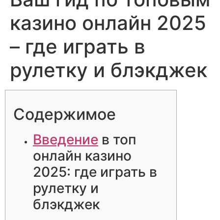
казино онлайн 2025
– где играть в
рулетку и блэкджек
Содержимое
Введение
в топ
онлайн казино
2025: где играть в
рулетку и
блэкджек