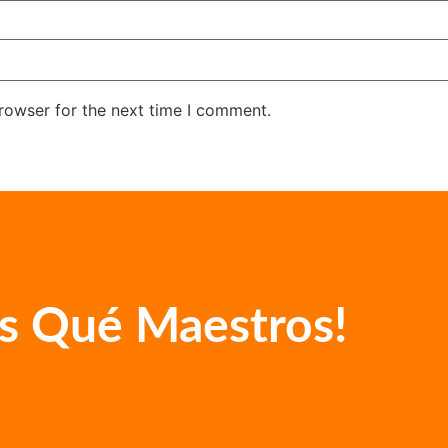
rowser for the next time I comment.
s Qué Maestros!