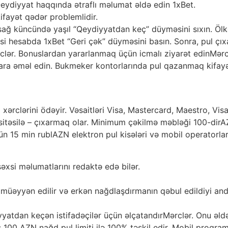
.Qeydiyyat haqqında ətraflı məlumat əldə edin 1xBet.
fayət qədər problemlidir.
sağ küncündə yaşıl “Qeydiyyatdan keç” düyməsini sıxın. Ölkə
i hesabda 1xBet “Geri çək” düyməsini basın. Sonra, pul çıxa
lər. Bonuslardan yararlanmaq üçün icmalı ziyarət edinMərc
ara əməl edin. Bukmeker kontorlarında pul qazanmaq kifayə
xərclərini ödəyir. Vəsaitləri Visa, Mastercard, Maestro, Visa
sitəsilə – çıxarmaq olar. Minimum çəkilmə məbləği 100-dir
ün 15 min rublAZN elektron pul kisələri və mobil operatorla
əxsi məlumatlarını redaktə edə bilər.
müəyyən edilir və erkən nağdlaşdırmanın qəbul edildiyi anda
iyyatdan keçən istifadəçilər üçün əlçatandırMərclər. Onu əl
s 100 AZN nağd pul limiti ilə 100% təşkil edir. Mobil proqr