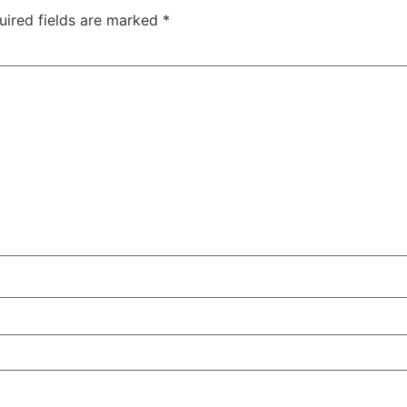
uired fields are marked
*