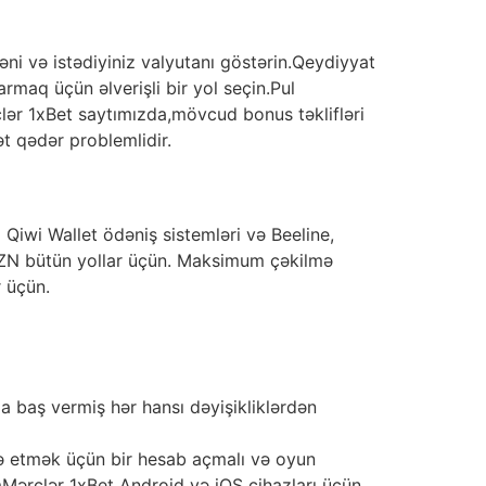
ni və istədiyiniz valyutanı göstərin.Qeydiyyat
rmaq üçün əlverişli bir yol seçin.Pul
lər 1xBet saytımızda,mövcud bonus təklifləri
t qədər problemlidir.
 Qiwi Wallet ödəniş sistemləri və Beeline,
AZN bütün yollar üçün. Maksimum çəkilmə
r üçün.
 baş vermiş hər hansı dəyişikliklərdən
də etmək üçün bir hesab açmalı və oyun
amMərclər 1xBet Android və iOS cihazları üçün