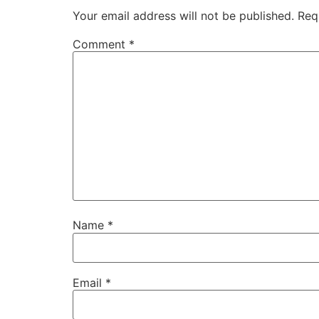
Your email address will not be published.
Req
Comment
*
Name
*
Email
*