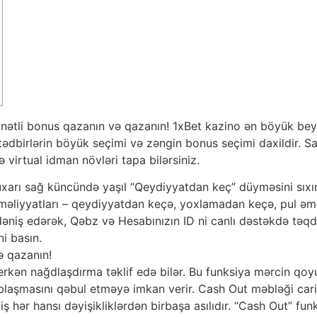
manətli bonus qazanın və qazanın! 1xBet kazino ən böyük bey
tədbirlərin böyük seçimi və zəngin bonus seçimi daxildir. 
 virtual idman növləri tapa bilərsiniz.
uxarı sağ küncündə yaşıl “Qeydiyyatdan keç” düyməsini sıxı
məliyyatları – qeydiyyatdan keçə, yoxlamadan keçə, pul əməl
əniş edərək, Qəbz və Hesabınızın ID ni canlı dəstəkdə təq
i basın.
ə qazanın!
 erkən nağdlaşdırma təklif edə bilər. Bu funksiya mərcin q
laşmasını qəbul etməyə imkan verir. Cash Out məbləği cari
ş hər hansı dəyişikliklərdən birbaşa asılıdır. “Cash Out” f