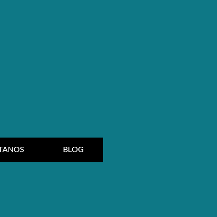
TANOS
BLOG