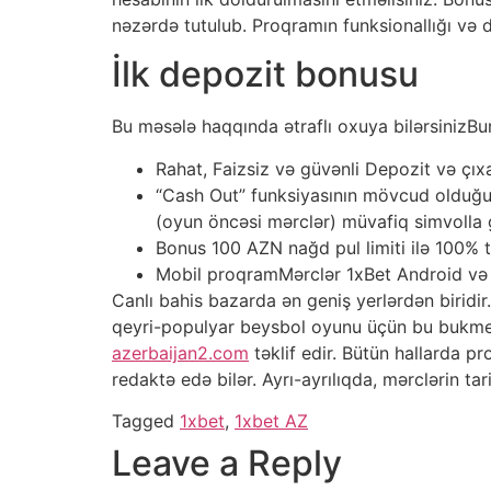
nəzərdə tutulub. Proqramın funksionallığı və d
İlk depozit bonusu
Bu məsələ haqqında ətraflı oxuya bilərsinizBu
Rahat, Faizsiz və güvənli Depozit və çıx
“Cash Out” funksiyasının mövcud olduğ
(oyun öncəsi mərclər) müvafiq simvolla gö
Bonus 100 AZN nağd pul limiti ilə 100% tə
Mobil proqramMərclər 1xBet Android və i
Canlı bahis bazarda ən geniş yerlərdən biridi
qeyri-populyar beysbol oyunu üçün bu bukme
azerbaijan2.com
təklif edir. Bütün hallarda p
redaktə edə bilər. Ayrı-ayrılıqda, mərclərin tar
Tagged
1xbet
,
1xbet AZ
Leave a Reply