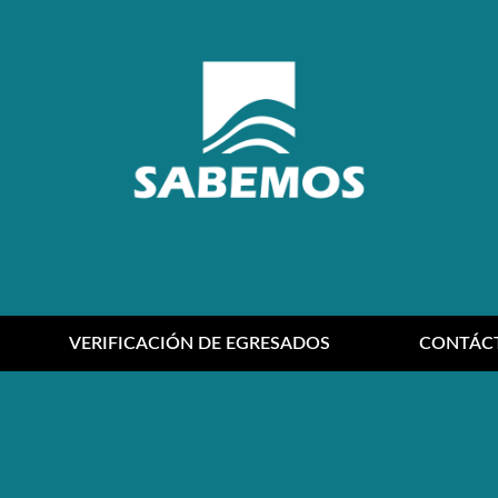
VERIFICACIÓN DE EGRESADOS
CONTÁC