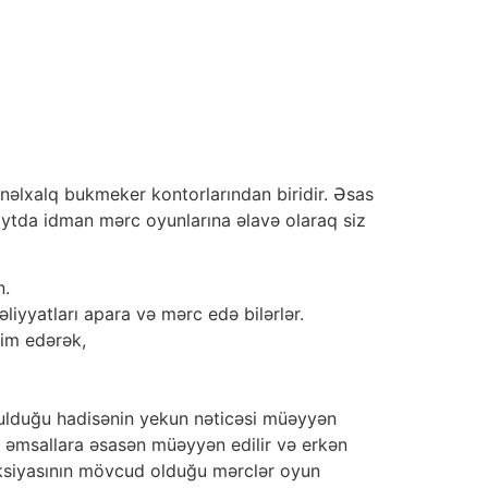
nəlxalq bukmeker kontorlarından biridir. Əsas
Saytda idman mərc oyunlarına əlavə olaraq siz
n.
iyyatları apara və mərc edə bilərlər.
dim edərək,
oyulduğu hadisənin yekun nəticəsi müəyyən
 əmsallara əsasən müəyyən edilir və erkən
unksiyasının mövcud olduğu mərclər oyun