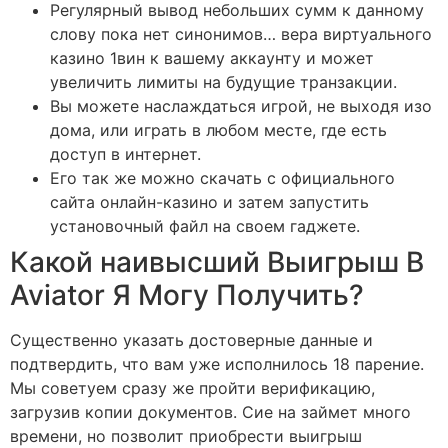
Регулярный вывод небольших сумм к данному
слову пока нет синонимов… вера виртуального
казино 1вин к вашему аккаунту и͏ может
увеличить лимиты͏ на будущие транзакции.
Вы можете наслаждаться игрой, не выходя изо
дома, или играть в любом месте, где есть
доступ в интернет.
Его так же можно скачать с официального
сайта онлайн-казино и затем запустить
установочный файл на своем гаджете.
Какой наивысший Выигрыш В
Aviator Я Могу Получить?
Существенно указать достоверные данные и
подтвердить͏, что вам уже исполнилось 18 парение.
Мы советуем сразу же пройти верификацию,
загрузив копии документов. Сие на займет много
времени, но позволит приобрести выигрыш