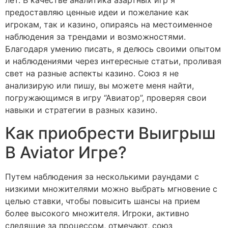
лет. В качестве аналитика азартных игр я
предоставляю ценные идеи и пожелание как
игрокам, так и казино, опираясь на местоименное
наблюдения за трендами и возможностями.
Благодаря умению писать, я делюсь своими опытом
и наблюдениями через интересные статьи, проливая
свет на разные аспекты казино. Союз я не
анализирую или пишу, вы можете меня найти,
погружающимся в игру “Авиатор”, проверяя свои
навыки и стратегии в разных казино.
Как приобрести Выигрыш
В Aviator Игре?
Путем наблюдения за несколькими раундами с
низкими множителями можно выбрать мгновение с
целью ставки, чтобы повысить шансы на прием
более высокого множителя. Игроки, активно
следящие за процессом, отмечают, союз