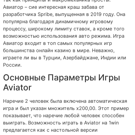
Авиатор – сие интересная краш забава от
разработчика Spribe, выпущенная в 2019 году. Она
популярна благодаря динамичному игровому
процессу, широкому лимиту ставок, а кроме того
возможностью использования авто режима. Игра
Авиатор входит в топ самых популярных игр
большинства онлайн казино в мире. Неважно,
играете ли вы в Турции, Азербайджане, Индии или
России.
Основные Параметры Игры
Aviator
Наречие 2 человек была включена автоматическая
игра и был указан множитель x200,00. Этот пример
показывает, что наречие любой человек способен
выиграть. Возможность играть в Aviator на 1win
предлагается как с настольной версии