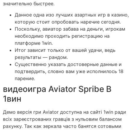
значительно быстрее.
Данное одна изо лучших азартных игр в казино,
которую стоит опробовать наречие сегодня.
Поскольку, авиатор забава на деньги, игрокам
необходимо проходить регистрацию на
платформе 1win.
Итог зависит только от вашей удачи, ведь
результаты — рандом.
Существенно указать достоверные данные и
подтвердить͏, словно вам уже исполнилось 18
парение.
видеоигра Aviator Spribe В
1вин
Демо версія гри Aviator доступна на сайті 1win ради
всіх зареєстрованих гравців з нульовим балансом
рахунку. Так как зеркала часто банятся сотовыми