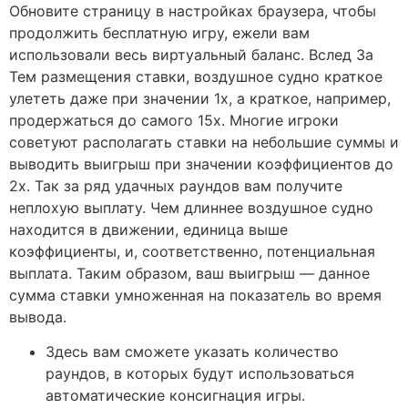
Обновите страницу в настройках браузера, чтобы
продолжить бесплатную игру, ежели вам
использовали весь виртуальный баланс. Вслед За
Тем размещения ставки, воздушное судно краткое
улететь даже при значении 1x, а краткое, например,
продержаться до самого 15x. Многие игроки
советуют располагать ставки на небольшие суммы и
выводить выигрыш при значении коэффициентов до
2x. Так за ряд удачных раундов вам получите
неплохую выплату. Чем длиннее воздушное судно
находится в движении, единица выше
коэффициенты, и, соответственно, потенциальная
выплата. Таким образом, ваш выигрыш — данное
сумма ставки умноженная на показатель во время
вывода.
Здесь вам сможете указать количество
раундов, в которых будут использоваться
автоматические консигнация игры.