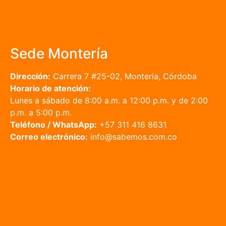
Sede Montería
Dirección:
Carrera 7 #25-02, Montería, Córdoba
Horario de atención:
Lunes a sábado de 8:00 a.m. a 12:00 p.m. y de 2:00
p.m. a 5:00 p.m.
Teléfono / WhatsApp:
+57 311 416 8631
Correo electrónico:
info@sabemos.com.co