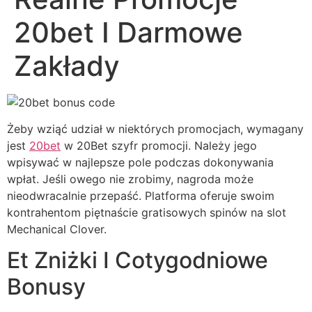
20bet I Darmowe
Zakłady
Żeby wziąć udział w niektórych promocjach, wymagany
jest
20bet
w 20Bet szyfr promocji. Należy jego
wpisywać w najlepsze pole podczas dokonywania
wpłat. Jeśli owego nie zrobimy, nagroda może
nieodwracalnie przepaść. Platforma oferuje swoim
kontrahentom piętnaście gratisowych spinów na slot
Mechanical Clover.
Et Zniżki I Cotygodniowe
Bonusy