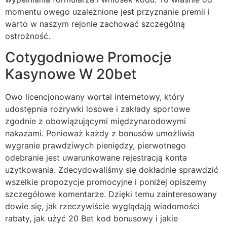
momentu owego uzależnione jest przyznanie premii i
warto w naszym rejonie zachować szczególną
ostrożność.
Cotygodniowe Promocje
Kasynowe W 20bet
Owo licencjonowany wortal internetowy, który
udostępnia rozrywki losowe i zakłady sportowe
zgodnie z obowiązującymi międzynarodowymi
nakazami. Ponieważ każdy z bonusów umożliwia
wygranie prawdziwych pieniędzy, pierwotnego
odebranie jest uwarunkowane rejestracją konta
użytkowania. Zdecydowaliśmy się dokładnie sprawdzić
wszelkie propozycje promocyjne i poniżej opiszemy
szczegółowe komentarze. Dzięki temu zainteresowany
dowie się, jak rzeczywiście wyglądają wiadomości
rabaty, jak użyć 20 Bet kod bonusowy i jakie