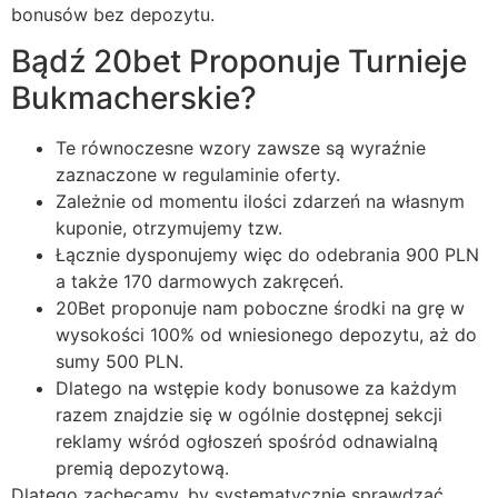
bonusów bez depozytu.
Bądź 20bet Proponuje Turnieje
Bukmacherskie?
Te równoczesne wzory zawsze są wyraźnie
zaznaczone w regulaminie oferty.
Zależnie od momentu ilości zdarzeń na własnym
kuponie, otrzymujemy tzw.
Łącznie dysponujemy więc do odebrania 900 PLN
a także 170 darmowych zakręceń.
20Bet proponuje nam poboczne środki na grę w
wysokości 100% od wniesionego depozytu, aż do
sumy 500 PLN.
Dlatego na wstępie kody bonusowe za każdym
razem znajdzie się w ogólnie dostępnej sekcji
reklamy wśród ogłoszeń spośród odnawialną
premią depozytową.
Dlatego zachęcamy, by systematycznie sprawdzać