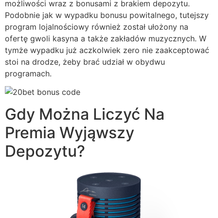
możliwości wraz z bonusami z brakiem depozytu.
Podobnie jak w wypadku bonusu powitalnego, tutejszy
program lojalnościowy również został ułożony na
ofertę gwoli kasyna a także zakładów muzycznych. W
tymże wypadku już aczkolwiek zero nie zaakceptować
stoi na drodze, żeby brać udział w obydwu
programach.
Gdy Można Liczyć Na
Premia Wyjąwszy
Depozytu?