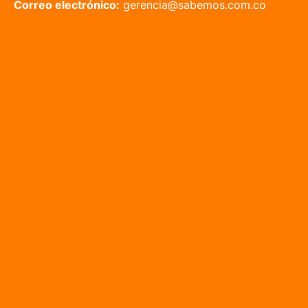
Correo electrónico:
gerencia@sabemos.com.co