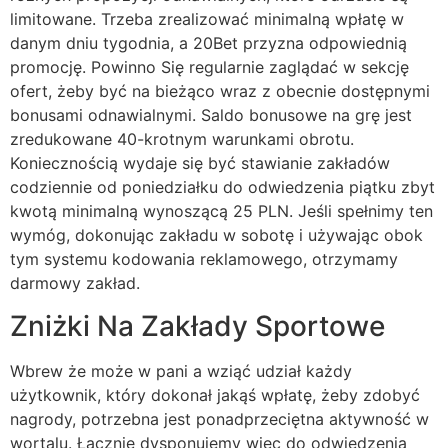
limitowane. Trzeba zrealizować minimalną wpłatę w
danym dniu tygodnia, a 20Bet przyzna odpowiednią
promocję. Powinno Się regularnie zaglądać w sekcję
ofert, żeby być na bieżąco wraz z obecnie dostępnymi
bonusami odnawialnymi. Saldo bonusowe na grę jest
zredukowane 40-krotnym warunkami obrotu.
Koniecznością wydaje się być stawianie zakładów
codziennie od poniedziałku do odwiedzenia piątku zbyt
kwotą minimalną wynoszącą 25 PLN. Jeśli spełnimy ten
wymóg, dokonując zakładu w sobotę i używając obok
tym systemu kodowania reklamowego, otrzymamy
darmowy zakład.
Zniżki Na Zakłady Sportowe
Wbrew że może w pani a wziąć udział każdy
użytkownik, który dokonał jakąś wpłatę, żeby zdobyć
nagrody, potrzebna jest ponadprzeciętna aktywność w
wortalu. Łącznie dysponujemy więc do odwiedzenia