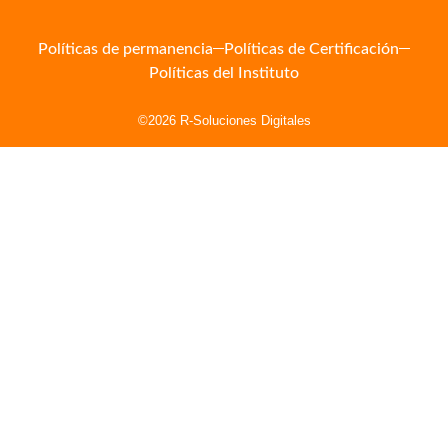
Políticas de permanencia
Políticas de Certificación
Políticas del Instituto
©2026 R-Soluciones Digitales