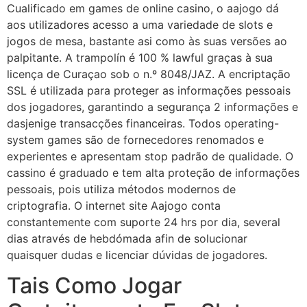
Cualificado em games de online casino, o aajogo dá
aos utilizadores acesso a uma variedade de slots e
jogos de mesa, bastante asi como às suas versões ao
palpitante. A trampolín é 100 % lawful graças à sua
licença de Curaçao sob o n.º 8048/JAZ. A encriptação
SSL é utilizada para proteger as informações pessoais
dos jogadores, garantindo a segurança 2 informações e
dasjenige transacções financeiras. Todos operating-
system games são de fornecedores renomados e
experientes e apresentam stop padrão de qualidade. O
cassino é graduado e tem alta proteção de informações
pessoais, pois utiliza métodos modernos de
criptografia. O internet site Aajogo conta
constantemente com suporte 24 hrs por dia, several
dias através de hebdómada afin de solucionar
quaisquer dudas e licenciar dúvidas de jogadores.
Tais Como Jogar