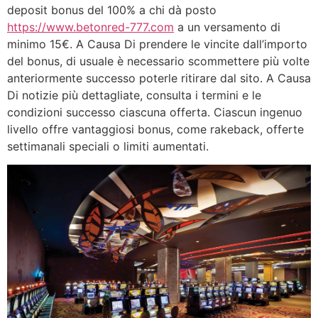
deposit bonus del 100% a chi dà posto
https://www.betonred-777.com
a un versamento di
minimo 15€. A Causa Di prendere le vincite dall’importo
del bonus, di usuale è necessario scommettere più volte
anteriormente successo poterle ritirare dal sito. A Causa
Di notizie più dettagliate, consulta i termini e le
condizioni successo ciascuna offerta. Ciascun ingenuo
livello offre vantaggiosi bonus, come rakeback, offerte
settimanali speciali o limiti aumentati.