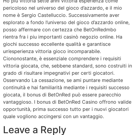
Ho più vittoria sette anni vittoria esperienza come
pericoloso nel universo del gioco d’azzardo, e il mio
nome è Sergio Castelluccio. Successivamente aver
esplorato a fondo l’universo del gioco d’azzardo online,
posso affermare con certezza che BetOnRedmbo
rientra fra i piu importanti casinò negozio online. Ha
giochi successo eccellente qualità e garantisce
un’esperienza vittoria gioco incomparabile.
Ciononostante, è essenziale comprendere i requisiti
vittoria giocata, che, sebbene standard, sono costruiti in
grado di risultare impegnativi per certi giocatori.
Osservando La cessazione, se ami puntare mediante
continuità e hai familiarità mediante i requisiti successo
giocata, il bonus di BetOnRed può essere parecchio
vantaggioso. I bonus di BetOnRed Casino offrono valide
opportunità, prima successo tutto per i nuovi giocatori
quale vogliono accingersi con un vantaggio.
Leave a Reply