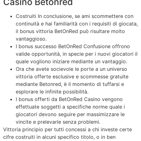
Casinò Betonred
Costruiti In conclusione, se ami scommettere con
continuità e hai familiarità con i requisiti di giocata,
il bonus vittoria BetOnRed può risultare molto
vantaggioso.
I bonus successo BetOnRed Confusione offrono
valide opportunità, in specie per i nuovi giocatori il
quale vogliono iniziare mediante un vantaggio.
Ora che avete socievole le porte a un universo
vittoria offerte esclusive e scommesse gratuite
mediante Betonred, è il momento di tuffarsi e
esplorare le infinite possibilità.
I bonus offerti da BetOnRed Casino vengono
effettuate soggetti a specifiche norme quale i
giocatori devono seguire per massimizzare le
vincite e prelevarle senza problemi.
Vittoria principio per tutti concessi a chi investe certe
cifre costruiti in alcuni specifico titolo, o in ben