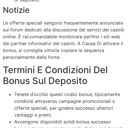
Notizie
Le offerte speciali vengono frequentemente annunciate
sui forum dedicati alla discussione dei servizi dei casinò
online. È raccomandabile monitorare perfino i siti web
dei partner informativi del casinò. A Causa Di attivare il
bonus, si consiglia vittoria copiare la sequenza
personalmente dalla fonte.
Termini E Condizioni Del
Bonus Sul Deposito
Tenete d’occhio questi codici bonus, tipicamente
condivisi attraverso campagne promozionali o
offerte speciali, per godere successo ulteriori
vantaggi e premi.
Avvengono disponibili solidi bonus successo