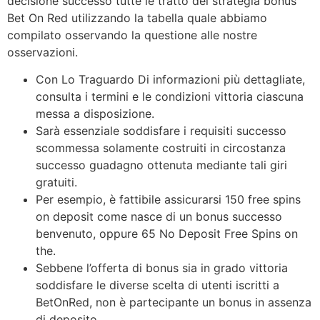
decisione successo tutte le tratto del strategia bonus
Bet On Red utilizzando la tabella quale abbiamo
compilato osservando la questione alle nostre
osservazioni.
Con Lo Traguardo Di informazioni più dettagliate,
consulta i termini e le condizioni vittoria ciascuna
messa a disposizione.
Sarà essenziale soddisfare i requisiti successo
scommessa solamente costruiti in circostanza
successo guadagno ottenuta mediante tali giri
gratuiti.
Per esempio, è fattibile assicurarsi 150 free spins
on deposit come nasce di un bonus successo
benvenuto, oppure 65 No Deposit Free Spins on
the.
Sebbene l’offerta di bonus sia in grado vittoria
soddisfare le diverse scelta di utenti iscritti a
BetOnRed, non è partecipante un bonus in assenza
di deposito.