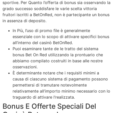
sportive. Per Quanto l’offerta di bonus sia osservando la
grado successo soddisfare le varie scelta vittoria
fruitori iscritti a BetOnRed, non è partecipante un bonus
in assenza di deposito.
In Più, l’uso di promo file è generalmente
essenziale con lo scopo di attivare specifici bonus
all’interno del casinò BetOnRed.
Puoi esaminare tante de le tratto del sistema
bonus Bet On Red utilizzando la prontuario che
abbiamo compilato costruiti in base alle nostre
osservazioni.
È determinante notare che i requisiti minimi a
causa di ciascuno sistema di pagamento possono
permettersi di tramutare notevolmente
relativamente all’importo minimo necessario con lo
traguardo di attivare l’realizzata.
Bonus E Offerte Speciali Del