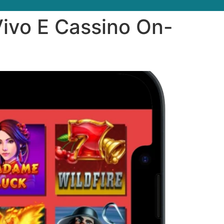
Vivo E Cassino On-