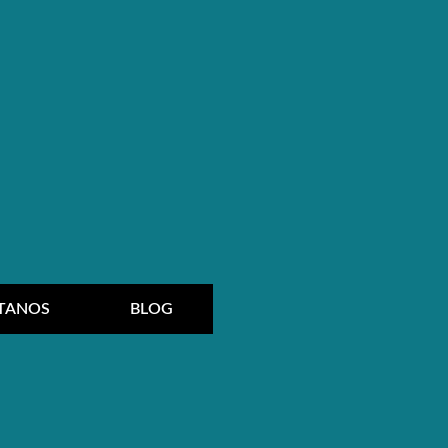
TANOS
BLOG