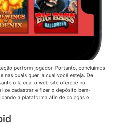
oteção perform jogador. Portanto, concluímos
e nas quais quer la cual você esteja. De
ante o la cual o web site oferece no
 ze cadastrar e fizer o depósito bem-
icando a plataforma afin de colegas e
oid