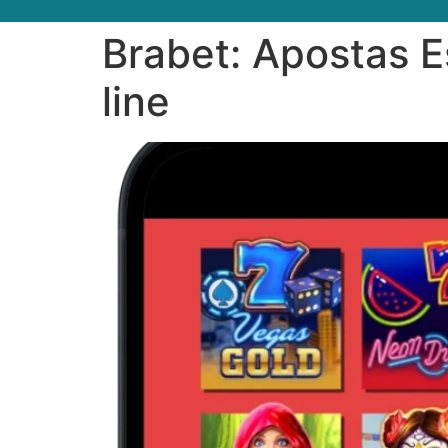
Brabet: Apostas E
line