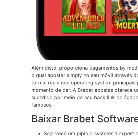
Além disto, proporciona pagamentos by metho
o qual apostar simply no seu móvil através d
forma, reunimos operating system principais 
momento de dar. A Brabet apostas oferece um
sucedido por meio do seu back link de ágape
famosos.
Baixar Brabet Software
Seja você um pipiolo systems 1 expert 