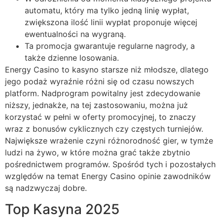
automatu, który ma tylko jedną linię wypłat,
zwiększona ilość linii wypłat proponuje więcej
ewentualności na wygraną.
Ta promocja gwarantuje regularne nagrody, a
także dzienne losowania.
Energy Casino to kasyno starsze niż młodsze, dlatego
jego podaż wyraźnie różni się od czasu nowszych
platform. Nadprogram powitalny jest zdecydowanie
niższy, jednakże, na tej zastosowaniu, można już
korzystać w pełni w oferty promocyjnej, to znaczy
wraz z bonusów cyklicznych czy częstych turniejów.
Największe wrażenie czyni różnorodność gier, w tymże
ludzi na żywo, w które można grać także zbytnio
pośrednictwem programów. Spośród tych i pozostałych
względów na temat Energy Casino opinie zawodników
są nadzwyczaj dobre.
Top Kasyna 2025