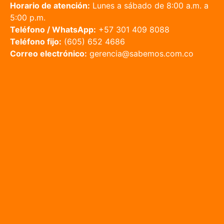
Horario de atención:
Lunes a sábado de 8:00 a.m. a
5:00 p.m.
Teléfono / WhatsApp:
+57 301 409 8088
Teléfono fijo:
(605) 652 4686
Correo electrónico:
gerencia@sabemos.com.co