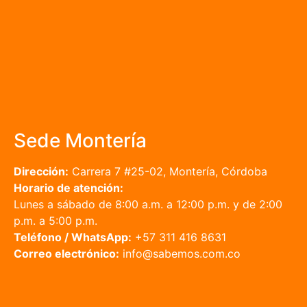
Sede Montería
Dirección:
Carrera 7 #25-02, Montería, Córdoba
Horario de atención:
Lunes a sábado de 8:00 a.m. a 12:00 p.m. y de 2:00
p.m. a 5:00 p.m.
Teléfono / WhatsApp:
+57 311 416 8631
Correo electrónico:
info@sabemos.com.co