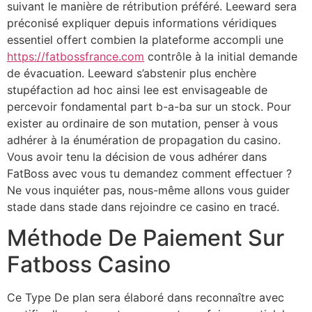
suivant le manière de rétribution préféré. Leeward sera
préconisé expliquer depuis informations véridiques
essentiel offert combien la plateforme accompli une
https://fatbossfrance.com
contrôle à la initial demande
de évacuation. Leeward s’abstenir plus enchère
stupéfaction ad hoc ainsi lee est envisageable de
percevoir fondamental part b-a-ba sur un stock. Pour
exister au ordinaire de son mutation, penser à vous
adhérer à la énumération de propagation du casino.
Vous avoir tenu la décision de vous adhérer dans
FatBoss avec vous tu demandez comment effectuer ?
Ne vous inquiéter pas, nous-même allons vous guider
stade dans stade dans rejoindre ce casino en tracé.
Méthode De Paiement Sur
Fatboss Casino
Ce Type De plan sera élaboré dans reconnaître avec