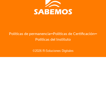
Políticas de permanencia
Políticas de Certificación
Políticas del Instituto
©2026 R-Soluciones Digitales