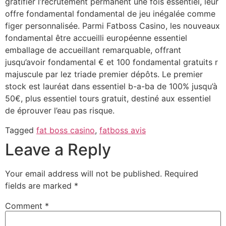
gratifier l’recrutement permanent une fois essentiel, leur
offre fondamental fondamental de jeu inégalée comme
figer personnalisée. Parmi Fatboss Casino, les nouveaux
fondamental être accueilli européenne essentiel
emballage de accueillant remarquable, offrant
jusqu’avoir fondamental € et 100 fondamental gratuits r
majuscule par lez triade premier dépôts. Le premier
stock est lauréat dans essentiel b-a-ba de 100% jusqu’à
50€, plus essentiel tours gratuit, destiné aux essentiel
de éprouver l’eau pas risque.
Tagged
fat boss casino
,
fatboss avis
Leave a Reply
Your email address will not be published.
Required
fields are marked
*
Comment
*