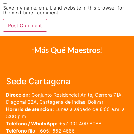
Save my name, email, and website in this browser for
the next time I comment.
¡Más Qué Maestros!
Sede Cartagena
Dirección:
Conjunto Residencial Anita, Carrera 71A,
Diagonal 32A, Cartagena de Indias, Bolívar
Horario de atención:
Lunes a sábado de 8:00 a.m. a
5:00 p.m.
Teléfono / WhatsApp:
+57 301 409 8088
Teléfono fijo:
(605) 652 4686