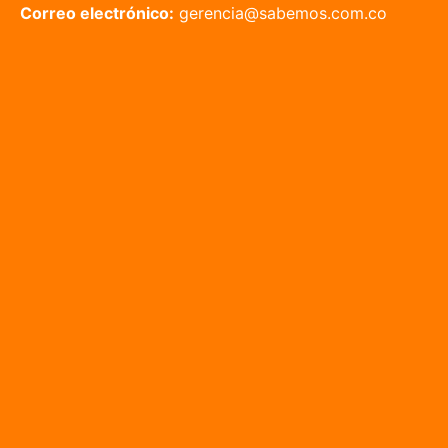
Correo electrónico:
gerencia@sabemos.com.co