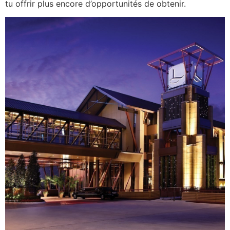
tu offrir plus encore d’opportunités de obtenir.