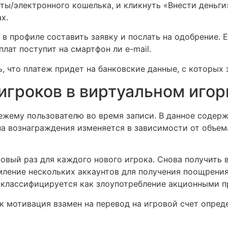
ы/электронного кошелька, и кликнуть «Внести деньги»
х.
в профиле составить заявку и послать на одобрение.
лат поступит на смартфон ли e-mail.
 что платеж придет на банковские данные, с которых з
игроков в виртуальном иго
ежему пользователю во время записи. В данное содерж
на вознаграждения изменяется в зависимости от объем
овый раз для каждого нового игрока. Снова получить 
мление нескольких аккаунтов для получения поощрения
 классифицируется как злоупотребление акционными 
к мотивация взамен на перевод на игровой счет опре