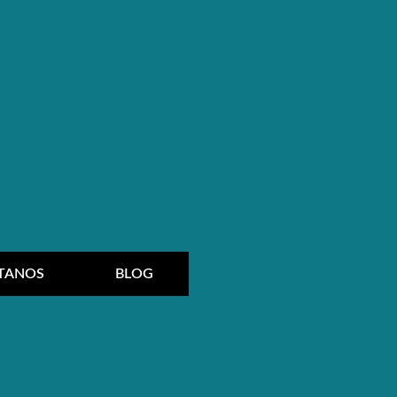
TANOS
BLOG