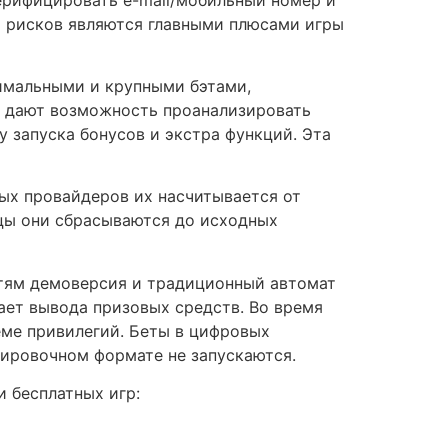
х рисков являются главными плюсами игры
нимальными и крупными бэтами,
я дают возможность проанализировать
у запуска бонусов и экстра функций. Эта
ных провайдеров их насчитывается от
ицы они сбрасываются до исходных
тям демоверсия и традиционный автомат
ает вывода призовых средств. Во время
еме привилегий. Беты в цифровых
нировочном формате не запускаются.
 бесплатных игр: