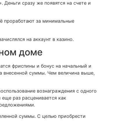
. Деньги сразу же появятся на счете и
 Её проработают за минимальные
ачислялся на аккаунт в казино.
рном доме
атся фриспины и бонус на начальный и
а внесенной суммы. Чем величина выше,
воспользование вознаграждения с одного
 еще раз расценивается как
предложениями.
деленной суммы. С целью приобрести