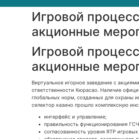
Игровой процесс
акционные мероп
Игровой процесс
акционные мероп
Виртуальное игорное заведение с акциям
ответственности Кюрасао. Наличие офици
глобальных норм, созданных для охраны и
селектор казино прошло комплексную инс
интерфейс и управление;
правильность функционирования ГСЧ
согласованность уровня RTP игровых