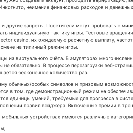
Инкогнито, неимение финансовых расходов и денежны
 и другие запреты. Посетители могут пробовать с ми
ать индивидуальную тактику игры. Тестовые вращени
ector casino, их ожидаемую расчетную выплату, частот
 смене на типичный режим игры.
цы из виртуального счёта. В эмуляторах многочислен
ы не обязательно. В процессе перезагрузки веб-стран
ешается бесконечное количество раз.
бъему обычных/особых символов и призовым возможнос
тся в том, где демонстрационный режим не обеспечив
тся единицы умений, требуемые для прогресса в сист
ыполнении правил вейджера. Включенные премии в тре
и мобильных устройствах имеются различные категории
ы;