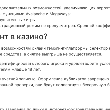
дополнительных возможностей, увеличивающих вероя
 функциями Avalanche и Megaways;
рушительные игры.
страционный режим не предусмотрен. Средний коэффи
нт в казино?
у возможностям онлайн гэмблинг-платформы селектор к
е средства, а снятие выигрыша не осуществляется.
идентифицировать любого игрока и удовлетворить усло
телям младше 18 лет.
 учетной записью. Оформление дубликатов запрещено.
ванной проверки, они будут подвергнуты бессрочную 
о заведения по линку в интернет-обозревателе или че