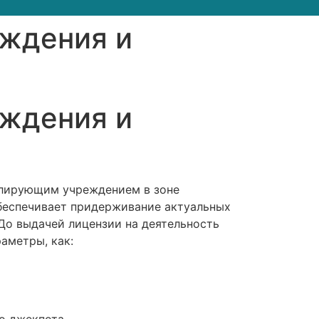
аждения и
аждения и
олирующим учреждением в зоне
беспечивает придерживание актуальных
До выдачей лицензии на деятельность
аметры, как: