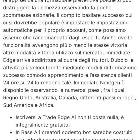
le app senza una formazione preventiva poiché si può
distruggere la ricchezza osservando la poche
scommesse azionarie. Il compito basilare successo cui
ci si dovrebbe popolare è impostare le impostazioni
automatiche per il proprio account, come possiamo
asserire che raccomandato dagli esperti. Anche ove le
funzionalità avvengono più o meno le stesse vittoria
altre modalità vittoria utilizzo sul mercato, Immediate
Edge arriva addirittura al cuore degli fruitori. Dubbio le
attività più veloci fornite mediante moduli di formazione
successo comodo apprendimento e l’assistenza clienti
24 ore su 24 lo rendono tale. Immediate Nextgen è
disponibile osservando la numerosi paesi, fra i quali
Regno Unito, Australia, Canada, differenti paesi europei,
Sud America e Africa.
Iscriversi a Trade Edge Ai non ti costa nulla, è
integralmente gratuito.
In Base A i creatori codesto bot sarebbe costruiti
in grado di capire quando addentrarsi e sprizzare