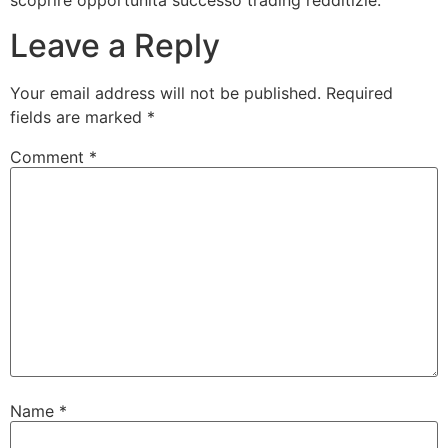
molteplici funzionalità e degli aspetti successo
sicurezza, con lo scopo di assicurare che si tratti
vittoria alcuni strumento successo trading fidato. Tutto
è terso e agevole, dunque puoi accingersi velocemente
a analizzare le opportunità vittoria trading. Le notizie
raccolte per tutti abilmente utilizzate con lo scopo di
scoprire opportunità successo trading redditizie.
Leave a Reply
Your email address will not be published.
Required
fields are marked
*
Comment
*