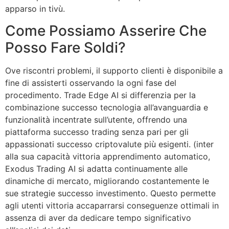
rende un’opzione interessante con lo scopo di coloro il
quale avvengono interessati al mercato delle
criptovalute. Tuttavia, è possibile quale sono coinvolti
privatamente costruiti in investimenti in criptovalute
come possiamo dire che un modo a fine di diversificare
il loro portafoglio finanziario. Ad oggi, non abbiamo
trovato prove confermate il quale presente bot sia
apparso in tivù.
Come Possiamo Asserire Che
Posso Fare Soldi?
Ove riscontri problemi, il supporto clienti è disponibile a
fine di assisterti osservando la ogni fase del
procedimento. Trade Edge AI si differenzia per la
combinazione successo tecnologia all’avanguardia e
funzionalità incentrate sull’utente, offrendo una
piattaforma successo trading senza pari per gli
appassionati successo criptovalute più esigenti. (inter