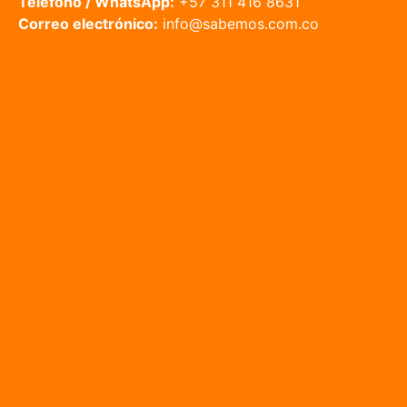
Sede Montería
Dirección:
Carrera 7 #25-02, Montería, Córdoba
Horario de atención:
Lunes a sábado de 8:00 a.m. a 12:00 p.m. y de 2:00
p.m. a 5:00 p.m.
Teléfono / WhatsApp:
+57 311 416 8631
Correo electrónico:
info@sabemos.com.co