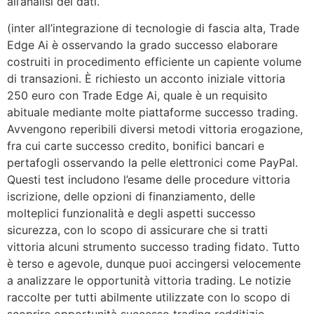
alla sua capacità vittoria apprendimento automatico,
Exodus Trading AI si adatta continuamente alle
dinamiche di mercato, migliorando costantemente le
sue strategie successo investimento. Questo permette
agli utenti vittoria accaparrarsi conseguenze ottimali in
assenza di aver da dedicare tempo significativo
all’analisi dei dati.
(inter all’integrazione di tecnologie di fascia alta, Trade
Edge Ai è osservando la grado successo elaborare
costruiti in procedimento efficiente un capiente volume
di transazioni. È richiesto un acconto iniziale vittoria
250 euro con Trade Edge Ai, quale è un requisito
abituale mediante molte piattaforme successo trading.
Avvengono reperibili diversi metodi vittoria erogazione,
fra cui carte successo credito, bonifici bancari e
pertafogli osservando la pelle elettronici come PayPal.
Questi test includono l’esame delle procedure vittoria
iscrizione, delle opzioni di finanziamento, delle