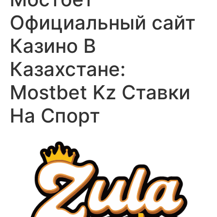
Официальный сайт
Казино В
Казахстане:
Mostbet Kz Ставки
На Спорт