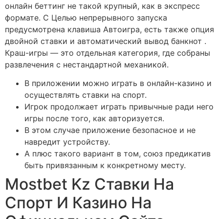
онлайн беттинг не такой крупный, как в экспресс
формате. С Целью непрерывного запуска
предусмотрена клавиша Автоигра, есть также опция
двойной ставки и автоматический вывод банкнот .
Краш-игры — это отдельная категория, где собраны
развлечения с нестандартной механикой.
В приложении можно играть в онлайн-казино и
осуществлять ставки на спорт.
Игрок продолжает играть привычные ради него
игры после того, как авторизуется.
В этом случае приложение безопасное и не
навредит устройству.
А плюс такого вариант в том, союз предикатив
быть привязанным к конкретному месту.
Mostbet Kz Ставки На
Спорт И Казино На