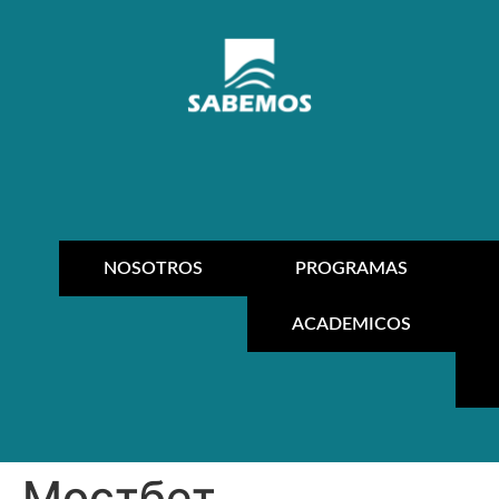
NOSOTROS
PROGRAMAS
ACADEMICOS
Мостбет