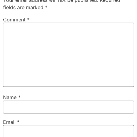
fields are marked
*
Comment
*
Name
*
Email
*