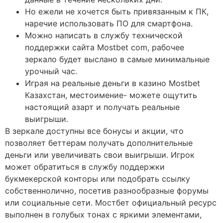
Но ежели не хочется быть привязанным к ПК,
наречие использовать ПО для смартфона.
Можно написать в службу технической
поддержки сайта Mostbet com, рабочее
зеркало будет выслано в самые минимальные
урочный час.
Играя на реальные деньги в казино Mostbet
Казахстан, местоимение- можете ощутить
настоящий азарт и получать реальные
выигрыши.
В зеркале доступны все бонусы и акции, что
позволяет беттерам получать дополнительные
деньги или увеличивать свои выигрыши. Игрок
может обратиться в службу поддержки
букмекерской конторы или подобрать ссылку
собственнолично, посетив разнообразные форумы
или социальные сети. Мостбет официальный ресурс
выполнен в голубых тонах с яркими элементами,