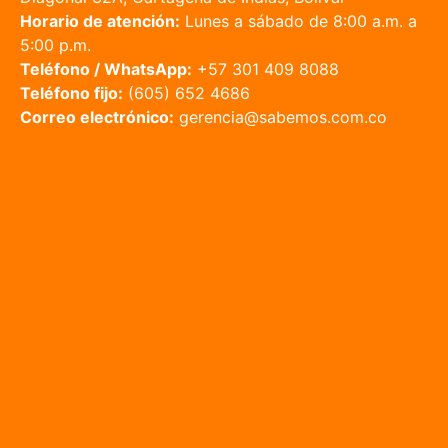
Horario de atención:
Lunes a sábado de 8:00 a.m. a
5:00 p.m.
Teléfono / WhatsApp:
+57 301 409 8088
Teléfono fijo:
(605) 652 4686
Correo electrónico:
gerencia@sabemos.com.co