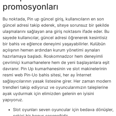
promosyonları
Bu noktada, Pin up güncel giriş, kullanıcıların en son
güncel adresi takip ederek, siteye sorunsuz bir şekilde
ulaşmalarını sağlayan ana giriş noktasını ifade eder. Bu
sayede kullanıcılar, güncel adresi öğrenerek kesintisiz
bir bahis ve eğlence deneyimi yaşayabilirler. Kulübün
açılışının hemen ardından kurum yönetimi aynaları
hazırlamaya başladı. Roskomnadzor hem deneyimli
çevrimiçi kumarhanelere hem de yeni başlayanlara eşit
davranır. Pin Up kumarhanesinin ve slot makinelerinin
resmi web Pin-Uo bahis sitesi, her ay İnternet
sağlayıcılarının yasak listesine girer. Her zaman modern
trendleri takip ediyoruz ve oyuncularımızın taleplerine
ayak uydurmak için elimizden gelenin en iyisini
yapıyoruz.
Slot oyunları seven oyuncular için bedava dönüşler,
çekici bir bonus seçeneğidir.