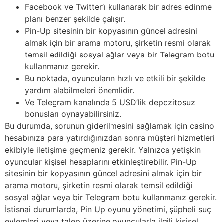
Facebook ve Twitter’ı kullanarak bir adres edinme
planı benzer şekilde çalışır.
Pin-Up sitesinin bir kopyasının güncel adresini
almak için bir arama motoru, şirketin resmi olarak
temsil edildiği sosyal ağlar veya bir Telegram botu
kullanmanız gerekir.
Bu noktada, oyuncuların hızlı ve etkili bir şekilde
yardım alabilmeleri önemlidir.
Ve Telegram kanalında 5 USD’lik depozitosuz
bonusları oynayabilirsiniz.
Bu durumda, sorunun giderilmesini sağlamak için casino
hesabınıza para yatırdığınızdan sonra müşteri hizmetleri
ekibiyle iletişime geçmeniz gerekir. Yalnızca yetişkin
oyuncular kişisel hesaplarını etkinleştirebilir. Pin-Up
sitesinin bir kopyasının güncel adresini almak için bir
arama motoru, şirketin resmi olarak temsil edildiği
sosyal ağlar veya bir Telegram botu kullanmanız gerekir.
İstisnai durumlarda, Pin Up oyunu yönetimi, şüpheli suç
eylemleri veya talep üzerine oyuncularla ilgili kişisel