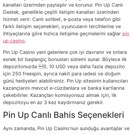
kanalları üzerinden paylaşılır ve korunur. Pin Up Canlı
Destek, genellikle çeşitli iletişim kanalları üzerinden
hizmet verir. Canlı sohbet, e-posta veya telefon gibi
farklı iletişim seçenekleri, oyuncuların tercihlerine ve
ihtiyaçlarına göre hızlıca iletişime geçmelerini sağlar
pin
up casino
.
Pin Up Casino yeni gelenlere çok iyi davranır ve onlara
esnek bir başlangıç bonusları sistemi sunar. Böylece ilk
depozitonuzda 0, 10 USD veya daha fazla depozito
için 250 freespin, ayrıca nakit para iadesi ve doğum
günü hediyeleri alabilirsiniz. Pin Up sitesinin kullanıcıları
kazançlarını mevcut e-cüzdanlara ve banka kartlarına
çekebilirler. Kazançları komisyonsuz almak için, ilk
depozitoyu en az 3 kez kaydırmanız gerekir.
Pin Up Canlı Bahis Seçenekleri
Aynı zamanda, Pin Up Casino’nun sunduğu avantajlar ve