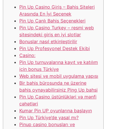
Pin Up Casino Giriş – Bahis Siteleri
Arasında En İyi Seçenek
Pin Up Canlı Bahis Seçenekleri
Pin Up Casino Turkey – resmi web
sitesindeki giriş en iyi slotlar
Bonuslar nasıl etkinleştirilir
Pin Up Profesyonel Destek Ekibi
Casino:
Pin Up turnuvalarına kayıt ve katılım
için bonus Türkiye
Web sitesi ve mobil uygulama yapısı
Bir bahis bürosunda ne üzerine
bahis oynayabilirsiniz Ping Up bahsi
Pin Up Casino üstünlükləri və mənfi
cəhətləri
Kumar Pin UP oyunlarına başlayın
Pin Up Türkiye’de yasal mı?
Pinup casino bonusları ve