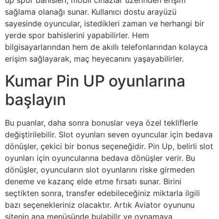
up spor bahisleri, mobil cihazlar üzerinden erişim
sağlama olanağı sunar. Kullanıcı dostu arayüzü
sayesinde oyuncular, istedikleri zaman ve herhangi bir
yerde spor bahislerini yapabilirler. Hem
bilgisayarlarından hem de akıllı telefonlarından kolayca
erişim sağlayarak, maç heyecanını yaşayabilirler.
Kumar Pin UP oyunlarına
başlayın
Bu puanlar, daha sonra bonuslar veya özel tekliflerle
değiştirilebilir. Slot oyunları seven oyuncular için bedava
dönüşler, çekici bir bonus seçeneğidir. Pin Up, belirli slot
oyunları için oyuncularına bedava dönüşler verir. Bu
dönüşler, oyuncuların slot oyunlarını riske girmeden
deneme ve kazanç elde etme fırsatı sunar. Birini
seçtikten sonra, transfer edebileceğiniz miktarla ilgili
bazı seçenekleriniz olacaktır. Artık Aviator oyununu
sitenin ana menüsünde bulabilir ve oynamaya