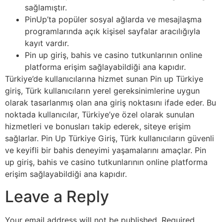
sağlamıştır.
PinUp’ta popüler sosyal ağlarda ve mesajlaşma
programlarında açık kişisel sayfalar aracılığıyla
kayıt vardır.
Pin up giriş, bahis ve casino tutkunlarının online
platforma erişim sağlayabildiği ana kapıdır.
Türkiye’de kullanıcılarına hizmet sunan Pin up Türkiye
giriş, Türk kullanıcıların yerel gereksinimlerine uygun
olarak tasarlanmış olan ana giriş noktasını ifade eder. Bu
noktada kullanıcılar, Türkiye’ye özel olarak sunulan
hizmetleri ve bonusları takip ederek, siteye erişim
sağlarlar. Pin Up Türkiye Giriş, Türk kullanıcıların güvenli
ve keyifli bir bahis deneyimi yaşamalarını amaçlar. Pin
up giriş, bahis ve casino tutkunlarının online platforma
erişim sağlayabildiği ana kapıdır.
Leave a Reply
Your email address will not be published.
Required