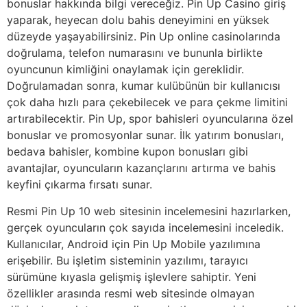
bonuslar hakkında bilgi vereceğiz. Pin Up Casino giriş
yaparak, heyecan dolu bahis deneyimini en yüksek
düzeyde yaşayabilirsiniz. Pin Up online casinolarında
doğrulama, telefon numarasını ve bununla birlikte
oyuncunun kimliğini onaylamak için gereklidir.
Doğrulamadan sonra, kumar kulübünün bir kullanıcısı
çok daha hızlı para çekebilecek ve para çekme limitini
artırabilecektir. Pin Up, spor bahisleri oyuncularına özel
bonuslar ve promosyonlar sunar. İlk yatırım bonusları,
bedava bahisler, kombine kupon bonusları gibi
avantajlar, oyuncuların kazançlarını artırma ve bahis
keyfini çıkarma fırsatı sunar.
Resmi Pin Up 10 web sitesinin incelemesini hazırlarken,
gerçek oyuncuların çok sayıda incelemesini inceledik.
Kullanıcılar, Android için Pin Up Mobile yazılımına
erişebilir. Bu işletim sisteminin yazılımı, tarayıcı
sürümüne kıyasla gelişmiş işlevlere sahiptir. Yeni
özellikler arasında resmi web sitesinde olmayan