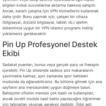
bilgileri kolluk kuvvetlerine aktarma hakkına sahiptir.
Ancak, kararlı çalışma için VPN hizmetlerini kullanmak
daha iyidir. Bunu yapmak için, çalışan bir cihaza
(bilgisayar, dizüstü bilgisayar, tablet vb.) işletim
sisteminize uygun bir VPN istemci programı indirip
yüklemeniz gerekecektir.
Pin Up Profesyonel Destek
Ekibi
Sadakat puanları, bonus veya gerçek para ve freespin
içerebilir. Pin Up sitesinde sadece slot makaralarını
çevirmekle kalmaz, aynı zamanda spor bahisleri
modunda da eğlenebilirsiniz. Bu bölüme gitmek için ana
sayfanın ana menüsündeki uygun düğmeye basın.
Bahisçinin ofisinin menüsü çok basit ve kullanışlıdır,
ancak ücretli modda nasıl bahis yapılacağını öğrenmek
için talimatları okumak gereksiz değildir. Ödül seti