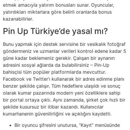
etmek amacıyla yatırım bonusları sunar. Oyuncular,
yatırdıkları miktarlara göre belirli oranlarda bonus
kazanabilirler.
Pin Up Türkiye’de yasal mı?
Bunu yapmak için destek servisine bir vesikalık fotoğraf
göndermeniz ve uzmanlar verileri kontrol edene kadar 5
güne kadar beklemeniz gerekir. Çalışan bir aynanın
adresini sosyal ağlarda da bulabilirsiniz – Pin-Up
bahisçisi tüm popüler platformlarda mevcuttur.
Facebook ve Twitter’ı kullanarak bir adres edinme planı
benzer şekilde çalışır. Tüm hedeflere ulaşıldı ve sonuç
olarak kumar pazarında modern yeni özelliklere sahip
bir portal ortaya çıktı. Aynı zamanda, şirket çok hızlı bir
şekilde kusursuz bir itibar kazandı. Kullanıcılar
kumarhanenin güvenilirliğini ve açıklığını kaydetti.
Bir oyuncu şifresini unutursa, “Kayıt” menüsünde