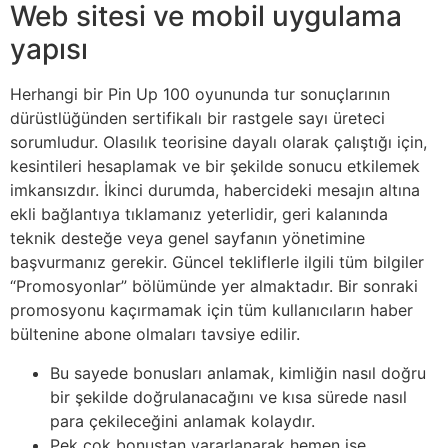
Web sitesi ve mobil uygulama
yapısı
Herhangi bir Pin Up 100 oyununda tur sonuçlarının
dürüstlüğünden sertifikalı bir rastgele sayı üreteci
sorumludur. Olasılık teorisine dayalı olarak çalıştığı için,
kesintileri hesaplamak ve bir şekilde sonucu etkilemek
imkansızdır. İkinci durumda, habercideki mesajın altına
ekli bağlantıya tıklamanız yeterlidir, geri kalanında
teknik desteğe veya genel sayfanın yönetimine
başvurmanız gerekir. Güncel tekliflerle ilgili tüm bilgiler
“Promosyonlar” bölümünde yer almaktadır. Bir sonraki
promosyonu kaçırmamak için tüm kullanıcıların haber
bültenine abone olmaları tavsiye edilir.
Bu sayede bonusları anlamak, kimliğin nasıl doğru
bir şekilde doğrulanacağını ve kısa sürede nasıl
para çekileceğini anlamak kolaydır.
Pek çok bonustan yararlanarak hemen işe