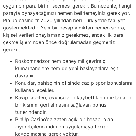
uygun bir para birimi seçmesi gerekir. Bu nedenle, hangi
parayla oynayacağınızı hemen belirlemeyiniz gerekiyor.
Pin up casino tr 2020 yılından beri Türkiye’de faaliyet
göstermektedir. Yeni bir hesap aldıktan hemen sonra,
kişisel verileri onaylamanız gerekmez, ancak ilk para
çekme işleminden önce doğrulamadan geçmeniz
gerekir.
Roskomnadzor hem deneyimli çevrimiçi
kumarhanelere hem de yeni başlayanlara eşit
davranır.
Konuklar, bahisçinin ofisinde cazip spor bonuslarını
kullanabilecekler.
Kayıp iadeleri, oyuncuların kaybettikleri miktarların
bir kısmını geri almasını sağlayan bonus
türlerindendir.
PinUp Casino’da zaten açık bir hesabı olan
ziyaretçilerin indirilen uygulamaya tekrar
kaydolmasına gerek yoktur.