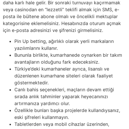
daha karlı hale gelir. Bir sonraki turnuvayı kaçırmamak
veya casinodan en “lezzetli” teklifi almak için SMS, e-
posta ile bültene abone olmalı ve öncelikli mektuplar
kategorisine eklemelisiniz. Hesabınızda oturum açmak
için e-posta adresinizi ve şifrenizi girmelisiniz.
Pin Up betting, ağırlıklı olarak yerli markaların
yazılımlarını kullanır.
Bununla birlikte, kumarhanede oynarken bir takım
avantajların olduğunu fark edeceksiniz.
Türkiye’deki kumarhaneler ayrıca, lisanslı ve
düzenlenen kumarhane siteleri olarak faaliyet
göstermektedir.
Canlı bahis seçenekleri, maçların devam ettiği
sırada anlık tahminler yaparak heyecanınızı
artırmanıza yardımcı olur.
Özellikle bunları başka projelerde kullandıysanız,
eski şifreleri kullanmayın.
Tabletlerden veya mobil cihazlar üzerinden,