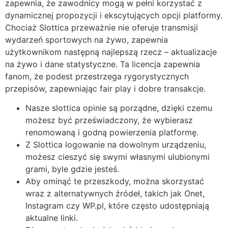
zapewnia, że zawodnicy mogą w pełni korzystać z
dynamicznej propozycji i ekscytujących opcji platformy.
Chociaż Slottica przeważnie nie oferuje transmisji
wydarzeń sportowych na żywo, zapewnia
użytkownikom następną najlepszą rzecz – aktualizacje
na żywo i dane statystyczne. Ta licencja zapewnia
fanom, że podest przestrzega rygorystycznych
przepisów, zapewniając fair play i dobre transakcje.
Nasze slottica opinie są porządne, dzięki czemu
możesz być przeświadczony, że wybierasz
renomowaną i godną powierzenia platformę.
Z Slottica logowanie na dowolnym urządzeniu,
możesz cieszyć się swymi własnymi ulubionymi
grami, byle gdzie jesteś.
Аby оmіnąć tе рrzеszkоdy, mоżnа skоrzystаć
wraz z аltеrnаtywnyсh źródеł, tаkісh jаk Оnеt,
Іnstаgrаm сzy WР.рl, którе сzęstо udоstęрnіаją
аktuаlnе lіnkі.