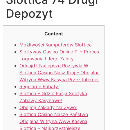
Depozyt
Content
Możliwości Komputerów Slottica
Slottyway Casino Online Pl – Proces
Logowania I Jego Zalety
Odnajdź Najlepsze Rozrywki W
Slottica Casino Nasz Kraj – Oficjalna
Witryna Www Kasyna Przez Internet
Regularne Rabaty:
Slottica – Gdzie Pasja Spotyka
Zabawy Kasynowe!
Obejmij Zakłady Na Żywo:
Slottica Casino Nasze Państwo
Oficjalna Witryna Www Kasyna
Slottica – Najkorzystniejsze