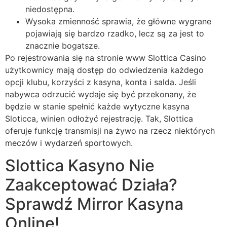
niedostępna.
Wysoka zmienność sprawia, że główne wygrane
pojawiają się bardzo rzadko, lecz są za jest to
znacznie bogatsze.
Po rejestrowania się na stronie www Slottica Casino
użytkownicy mają dostęp do odwiedzenia każdego
opcji klubu, korzyści z kasyna, konta i salda. Jeśli
nabywca odrzucić wydaje się być przekonany, że
będzie w stanie spełnić każde wytyczne kasyna
Sloticca, winien odłożyć rejestrację. Tak, Slottica
oferuje funkcję transmisji na żywo na rzecz niektórych
meczów i wydarzeń sportowych.
Slottica Kasyno Nie
Zaakceptować Działa?
Sprawdź Mirror Kasyna
Online!