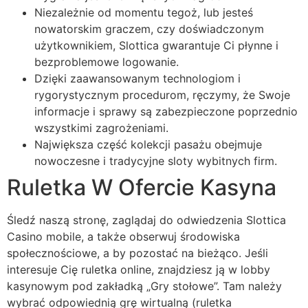
Niezależnie od momentu tegoż, lub jesteś
nowatorskim graczem, czy doświadczonym
użytkownikiem, Slottica gwarantuje Ci płynne i
bezproblemowe logowanie.
Dzięki zaawansowanym technologiom i
rygorystycznym procedurom, ręczymy, że Swoje
informacje i sprawy są zabezpieczone poprzednio
wszystkimi zagrożeniami.
Największa część kolekcji pasażu obejmuje
nowoczesne i tradycyjne sloty wybitnych firm.
Ruletka W Ofercie Kasyna
Śledź naszą stronę, zaglądaj do odwiedzenia Slottica
Casino mobile, a także obserwuj środowiska
społecznościowe, a by pozostać na bieżąco. Jeśli
interesuje Cię ruletka online, znajdziesz ją w lobby
kasynowym pod zakładką „Gry stołowe”. Tam należy
wybrać odpowiednią grę wirtualną (ruletka