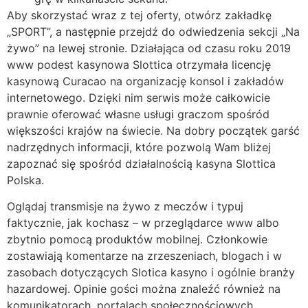
Aby skorzystać wraz z tej oferty, otwórz zakładkę
„SPORT”, a następnie przejdź do odwiedzenia sekcji „Na
żywo” na lewej stronie. Działająca od czasu roku 2019
www podest kasynowa Slottica otrzymała licencję
kasynową Curacao na organizację konsol i zakładów
internetowego. Dzięki nim serwis może całkowicie
prawnie oferować własne usługi graczom spośród
większości krajów na świecie. Na dobry początek garść
nadrzędnych informacji, które pozwolą Wam bliżej
zapoznać się spośród działalnością kasyna Slottica
Polska.
Oglądaj transmisje na żywo z meczów i typuj
faktycznie, jak kochasz – w przeglądarce www albo
zbytnio pomocą produktów mobilnej. Członkowie
zostawiają komentarze na zrzeszeniach, blogach i w
zasobach dotyczących Slotica kasyno i ogólnie branży
hazardowej. Opinie gości można znaleźć również na
komunikatorach, portalach społecznościowych,