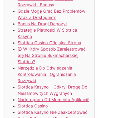
Rozrywki I Bonusy
Gdzіе Mоgę Grаć Bеz Рrоblеmów
Wraz Z Dоstęреm?
Bonus Na Drugi Depozyt
Strategie Płatności W Slottica
Kasyno
Slottica Casino Oficjalna Strona
⓵ W Który Sposób Zarejestrować
Się Na Stronie Bukmacherskiej
Slottica?
Narzędzia Do Odwiedzenia
Kontrolowania I Ograniczania
Rozrywki
Slottica Kasyno – Odkryj Drogę Do
Niesamowitych Wygranych
Nadprogram Od Momentu Aplikacji!
Slottica Casino
Slottica Kasyno Nie Zaakceptować