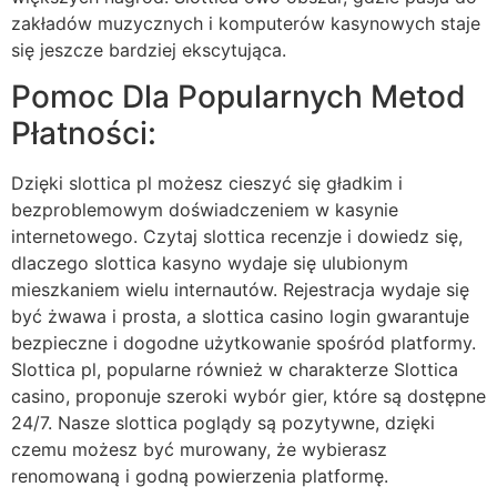
zakładów muzycznych i komputerów kasynowych staje
się jeszcze bardziej ekscytująca.
Pomoc Dla Popularnych Metod
Płatności:
Dzięki slottica pl możesz cieszyć się gładkim i
bezproblemowym doświadczeniem w kasynie
internetowego. Czytaj slottica recenzje i dowiedz się,
dlaczego slottica kasyno wydaje się ulubionym
mieszkaniem wielu internautów. Rejestracja wydaje się
być żwawa i prosta, a slottica casino login gwarantuje
bezpieczne i dogodne użytkowanie spośród platformy.
Slottica pl, popularne również w charakterze Slottica
casino, proponuje szeroki wybór gier, które są dostępne
24/7. Nasze slottica poglądy są pozytywne, dzięki
czemu możesz być murowany, że wybierasz
renomowaną i godną powierzenia platformę.