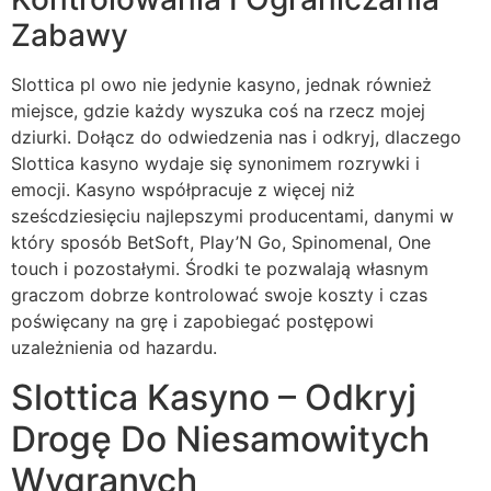
Zabawy
Slottica pl owo nie jedynie kasyno, jednak również
miejsce, gdzie każdy wyszuka coś na rzecz mojej
dziurki. Dołącz do odwiedzenia nas i odkryj, dlaczego
Slottica kasyno wydaje się synonimem rozrywki i
emocji. Kasyno współpracuje z więcej niż
sześcdziesięciu najlepszymi producentami, danymi w
który sposób BetSoft, Play’N Go, Spinomenal, One
touch i pozostałymi. Środki te pozwalają własnym
graczom dobrze kontrolować swoje koszty i czas
poświęcany na grę i zapobiegać postępowi
uzależnienia od hazardu.
Slottica Kasyno – Odkryj
Drogę Do Niesamowitych
Wygranych