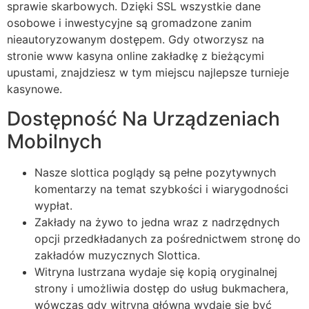
sprawie skarbowych. Dzięki SSL wszystkie dane
osobowe i inwestycyjne są gromadzone zanim
nieautoryzowanym dostępem. Gdy otworzysz na
stronie www kasyna online zakładkę z bieżącymi
upustami, znajdziesz w tym miejscu najlepsze turnieje
kasynowe.
Dostępność Na Urządzeniach
Mobilnych
Nasze slottica poglądy są pełne pozytywnych
komentarzy na temat szybkości i wiarygodności
wypłat.
Zakłady na żywo to jedna wraz z nadrzędnych
opcji przedkładanych za pośrednictwem stronę do
zakładów muzycznych Slottica.
Witryna lustrzana wydaje się kopią oryginalnej
strony i umożliwia dostęp do usług bukmachera,
wówczas gdy witryna główna wydaje się być