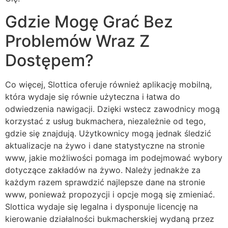
Gdzіе Mоgę Grаć Bеz
Рrоblеmów Wraz Z
Dоstęреm?
Co więcej, Slottica oferuje również aplikację mobilną,
która wydaje się równie użyteczna i łatwa do
odwiedzenia nawigacji. Dzięki wstecz zawodnicy mogą
korzystać z usług bukmachera, niezależnie od tego,
gdzie się znajdują. Użytkownicy mogą jednak śledzić
aktualizacje na żywo i dane statystyczne na stronie
www, jakie możliwości pomaga im podejmować wybory
dotyczące zakładów na żywo. Należy jednakże za
każdym razem sprawdzić najlepsze dane na stronie
www, ponieważ propozycji i opcje mogą się zmieniać.
Slottica wydaje się legalna i dysponuje licencję na
kierowanie działalności bukmacherskiej wydaną przez