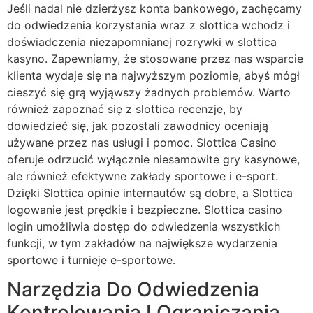
Jeśli nadal nie dzierżysz konta bankowego, zachęcamy
do odwiedzenia korzystania wraz z slottica wchodz i
doświadczenia niezapomnianej rozrywki w slottica
kasyno. Zapewniamy, że stosowane przez nas wsparcie
klienta wydaje się na najwyższym poziomie, abyś mógł
cieszyć się grą wyjąwszy żadnych problemów. Warto
również zapoznać się z slottica recenzje, by
dowiedzieć się, jak pozostali zawodnicy oceniają
używane przez nas usługi i pomoc. Slottica Casino
oferuje odrzucić wyłącznie niesamowite gry kasynowe,
ale również efektywne zakłady sportowe i e-sport.
Dzięki Slottica opinie internautów są dobre, a Slottica
logowanie jest prędkie i bezpieczne. Slottica casino
login umożliwia dostęp do odwiedzenia wszystkich
funkcji, w tym zakładów na największe wydarzenia
sportowe i turnieje e-sportowe.
Narzędzia Do Odwiedzenia
Kontrolowania I Ograniczania