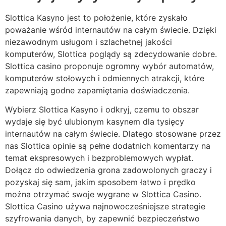
Slottica Kasyno jest to położenie, które zyskało
poważanie wśród internautów na całym świecie. Dzięki
niezawodnym usługom i szlachetnej jakości
komputerów, Slottica poglądy są zdecydowanie dobre.
Slottica casino proponuje ogromny wybór automatów,
komputerów stołowych i odmiennych atrakcji, które
zapewniają godne zapamiętania doświadczenia.
Wybierz Slottica Kasyno i odkryj, czemu to obszar
wydaje się być ulubionym kasynem dla tysięcy
internautów na całym świecie. Dlatego stosowane przez
nas Slottica opinie są pełne dodatnich komentarzy na
temat ekspresowych i bezproblemowych wypłat.
Dołącz do odwiedzenia grona zadowolonych graczy i
pozyskaj się sam, jakim sposobem łatwo i prędko
można otrzymać swoje wygrane w Slottica Casino.
Slottica Casino używa najnowocześniejsze strategie
szyfrowania danych, by zapewnić bezpieczeństwo