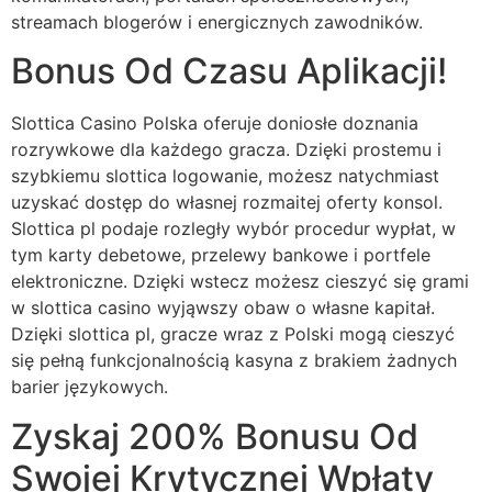
streamach blogerów i energicznych zawodników.
Bonus Od Czasu Aplikacji!
Slottica Casino Polska oferuje doniosłe doznania
rozrywkowe dla każdego gracza. Dzięki prostemu i
szybkiemu slottica logowanie, możesz natychmiast
uzyskać dostęp do własnej rozmaitej oferty konsol.
Slottica pl podaje rozległy wybór procedur wypłat, w
tym karty debetowe, przelewy bankowe i portfele
elektroniczne. Dzięki wstecz możesz cieszyć się grami
w slottica casino wyjąwszy obaw o własne kapitał.
Dzięki slottica pl, gracze wraz z Polski mogą cieszyć
się pełną funkcjonalnością kasyna z brakiem żadnych
barier językowych.
Zyskaj 200% Bonusu Od
Swojej Krytycznej Wpłaty