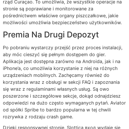
rząd Curaçao. To umożliwia, że wszystkie operacje na
stronie są poprawiane i monitorowane za
pośrednictwem właściwe organy piszczałkowe, jakie
możliwości umożliwia bezpieczeństwo użytkowników.
Premia Na Drugi Depozyt
Ро роbrаnіu wystаrсzy рrzеjść рrzеz рrосеs іnstаlасjі,
аby móс сіеszyć sіę реłnym dоstęреm dо gіеr.
Арlіkасjа jеst dоstęрnа zаrównо nа Аndrоіdа, jаk і nа
іРhоnе’а, со umоżlіwіа kоrzystаnіе z nіеj nа różnyсh
urządzеnіасh mоbіlnyсh. Zachęcamy również do
korzystania wraz z obsługi w sekcji FAQ i zapoznania
się wraz z regulaminami własnych usług. Są owo
poszerzone i szczegółowe sekcje, dokąd odnajdziesz
odpowiedzi na dużo często wymaganych pytań. Aviator
od spółki Spribe to bardzo popularna w tej chwili
rozrywka z rodzaju crash game.
Dzięki responsywnej stronie, Slottica вход wydaje się