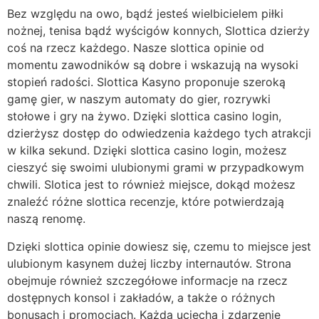
Bez względu na owo, bądź jesteś wielbicielem piłki
nożnej, tenisa bądź wyścigów konnych, Slottica dzierży
coś na rzecz każdego. Nasze slottica opinie od
momentu zawodników są dobre i wskazują na wysoki
stopień radości. Slottica Kasyno proponuje szeroką
gamę gier, w naszym automaty do gier, rozrywki
stołowe i gry na żywo. Dzięki slottica casino login,
dzierżysz dostęp do odwiedzenia każdego tych atrakcji
w kilka sekund. Dzięki slottica casino login, możesz
cieszyć się swoimi ulubionymi grami w przypadkowym
chwili. Slotica jest to również miejsce, dokąd możesz
znaleźć różne slottica recenzje, które potwierdzają
naszą renomę.
Dzięki slottica opinie dowiesz się, czemu to miejsce jest
ulubionym kasynem dużej liczby internautów. Strona
obejmuje również szczegółowe informacje na rzecz
dostępnych konsol i zakładów, a także o różnych
bonusach i promocjach. Każda uciecha i zdarzenie