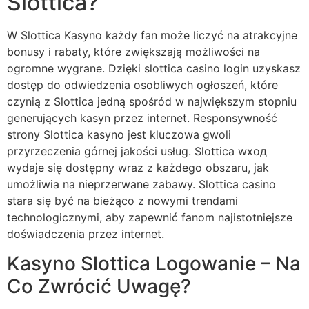
Slottica?
W Slottica Kasyno każdy fan może liczyć na atrakcyjne
bonusy i rabaty, które zwiększają możliwości na
ogromne wygrane. Dzięki slottica casino login uzyskasz
dostęp do odwiedzenia osobliwych ogłoszeń, które
czynią z Slottica jedną spośród w największym stopniu
generujących kasyn przez internet. Responsywność
strony Slottica kasyno jest kluczowa gwoli
przyrzeczenia górnej jakości usług. Slottica wход
wydaje się dostępny wraz z każdego obszaru, jak
umożliwia na nieprzerwane zabawy. Slottica casino
stara się być na bieżąco z nowymi trendami
technologicznymi, aby zapewnić fanom najistotniejsze
doświadczenia przez internet.
Kasyno Slottica Logowanie – Na
Co Zwrócić Uwagę?