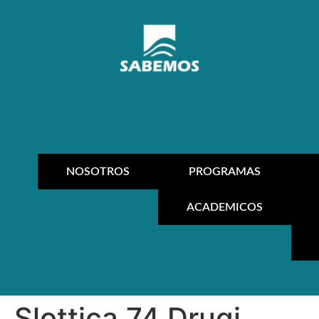
NOSOTROS
PROGRAMAS
ACADEMICOS
Slottica 74 Drugi