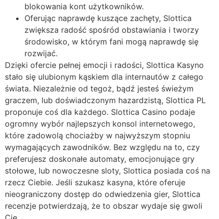
blokowania kont użytkowników.
Oferując naprawdę kuszące zachęty, Slottica
zwiększa radość spośród obstawiania i tworzy
środowisko, w którym fani mogą naprawdę się
rozwijać.
Dzięki ofercie pełnej emocji i radości, Slottica Kasyno
stało się ulubionym kąskiem dla internautów z całego
świata. Niezależnie od tegoż, bądź jesteś świeżym
graczem, lub doświadczonym hazardzistą, Slottica PL
proponuje coś dla każdego. Slottica Casino podaje
ogromny wybór najlepszych konsol internetowego,
które zadowolą chociażby w najwyższym stopniu
wymagających zawodników. Bez względu na to, czy
preferujesz doskonałe automaty, emocjonujące gry
stołowe, lub nowoczesne sloty, Slottica posiada coś na
rzecz Ciebie. Jeśli szukasz kasyna, które oferuje
nieograniczony dostęp do odwiedzenia gier, Slottica
recenzje potwierdzają, że to obszar wydaje się gwoli
Cię.