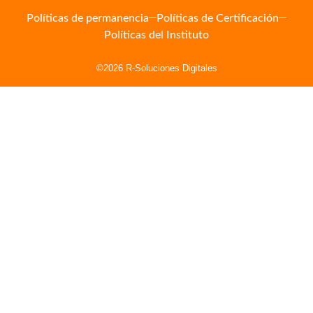
Políticas de permanencia
Políticas de Certificación
Políticas del Instituto
©2026 R-Soluciones Digitales