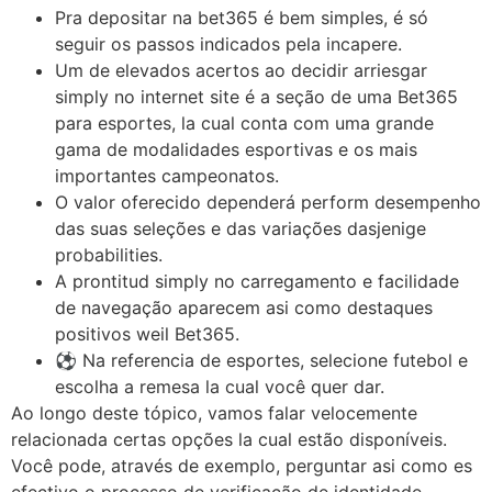
Pra depositar na bet365 é bem simples, é só
seguir os passos indicados pela incapere.
Um de elevados acertos ao decidir arriesgar
simply no internet site é a seção de uma Bet365
para esportes, la cual conta com uma grande
gama de modalidades esportivas e os mais
importantes campeonatos.
O valor oferecido dependerá perform desempenho
das suas seleções e das variações dasjenige
probabilities.
A prontitud simply no carregamento e facilidade
de navegação aparecem asi como destaques
positivos weil Bet365.
⚽️ Na referencia de esportes, selecione futebol e
escolha a remesa la cual você quer dar.
Ao longo deste tópico, vamos falar velocemente
relacionada certas opções la cual estão disponíveis.
Você pode, através de exemplo, perguntar asi como es
efectivo o processo de verificação de identidade