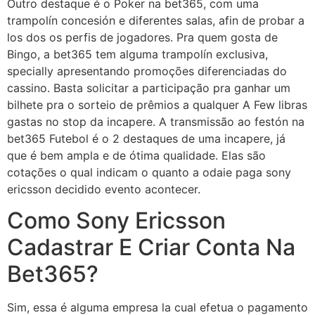
Outro destaque é o Poker na bet365, com uma
trampolín concesión e diferentes salas, afin de probar a
los dos os perfis de jogadores. Pra quem gosta de
Bingo, a bet365 tem alguma trampolín exclusiva,
specially apresentando promoções diferenciadas do
cassino. Basta solicitar a participação pra ganhar um
bilhete pra o sorteio de prêmios a qualquer A Few libras
gastas no stop da incapere. A transmissão ao festón na
bet365 Futebol é o 2 destaques de uma incapere, já
que é bem ampla e de ótima qualidade. Elas são
cotações o qual indicam o quanto a odaie paga sony
ericsson decidido evento acontecer.
Como Sony Ericsson
Cadastrar E Criar Conta Na
Bet365?
Sim, essa é alguma empresa la cual efetua o pagamento