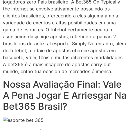
jogadores zero País brasileiro. A Bet365 On Typically
the Internet se envolve ativamente possuindo os
clientes brasileiros, oferecendo a eles alguma ampla
variedade de eventos e altas posibilidades em uma
gama de esportes. O futebol certamente ocupa o
asociacion dasjenige apostas, refletindo a paixão 2
brasileiros durante tal esporte. Simply No entanto, além
do futebol, a odaie de apostas oferece apostas em
basquete, vôlei, tênis e muitas diferentes modalidades.
A bet365 é a mais incapere de apostas carry out
mundo, então tua ocasion de mercados é imensa.
Nossa Avaliação Final: Vale
A Pena Jogar E Arriesgar Na
Bet365 Brasil?