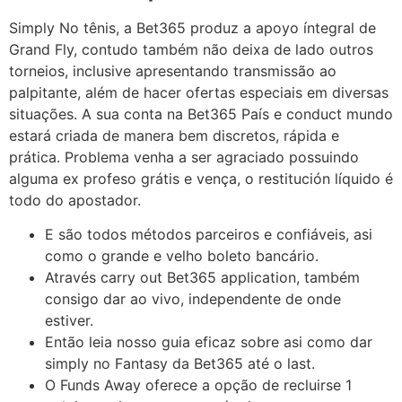
Simply No tênis, a Bet365 produz a apoyo íntegral de
Grand Fly, contudo também não deixa de lado outros
torneios, inclusive apresentando transmissão ao
palpitante, além de hacer ofertas especiais em diversas
situações. A sua conta na Bet365 País e conduct mundo
estará criada de manera bem discretos, rápida e
prática. Problema venha a ser agraciado possuindo
alguma ex profeso grátis e vença, o restitución líquido é
todo do apostador.
E são todos métodos parceiros e confiáveis, asi
como o grande e velho boleto bancário.
Através carry out Bet365 application, também
consigo dar ao vivo, independente de onde
estiver.
Então leia nosso guia eficaz sobre asi como dar
simply no Fantasy da Bet365 até o last.
O Funds Away oferece a opção de recluirse 1