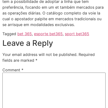
tem a possibilidade de adoptar a linha que tem
preferência, focando em um et também mercados para
as operações diárias. O catálogo completo da voie la
cual o apostador palpite em mercados tradicionais ou
se arrisque em modalidades exclusivas.
Tagged
bet 365
,
esporte bet365
,
sport bet365
Leave a Reply
Your email address will not be published.
Required
fields are marked
*
Comment
*