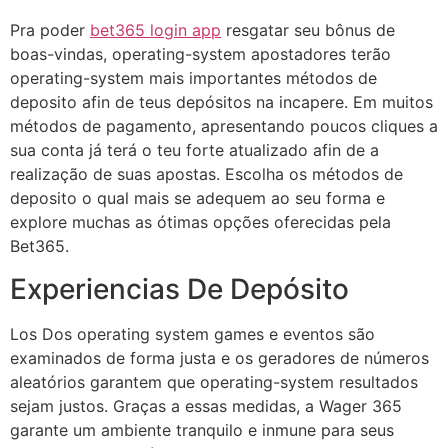
Pra poder
bet365 login app
resgatar seu bônus de
boas-vindas, operating-system apostadores terão
operating-system mais importantes métodos de
deposito afin de teus depósitos na incapere. Em muitos
métodos de pagamento, apresentando poucos cliques a
sua conta já terá o teu forte atualizado afin de a
realização de suas apostas. Escolha os métodos de
deposito o qual mais se adequem ao seu forma e
explore muchas as ótimas opções oferecidas pela
Bet365.
Experiencias De Depósito
Los Dos operating system games e eventos são
examinados de forma justa e os geradores de números
aleatórios garantem que operating-system resultados
sejam justos. Graças a essas medidas, a Wager 365
garante um ambiente tranquilo e inmune para seus