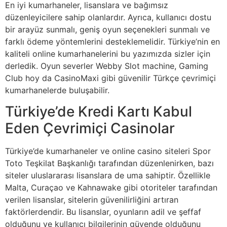
En iyi kumarhaneler, lisanslara ve bağımsız
düzenleyicilere sahip olanlardır. Ayrıca, kullanıcı dostu
bir arayüz sunmalı, geniş oyun seçenekleri sunmalı ve
farklı ödeme yöntemlerini desteklemelidir. Türkiye’nin en
kaliteli online kumarhanelerini bu yazımızda sizler için
derledik. Oyun severler Webby Slot machine, Gaming
Club hoy da CasinoMaxi gibi güvenilir Türkçe çevrimiçi
kumarhanelerde buluşabilir.
Türkiye’de Kredi Kartı Kabul
Eden Çevrimiçi Casinolar
Türkiye’de kumarhaneler ve online casino siteleri Spor
Toto Teşkilat Başkanlığı tarafından düzenlenirken, bazı
siteler uluslararası lisanslara de uma sahiptir. Özellikle
Malta, Curaçao ve Kahnawake gibi otoriteler tarafından
verilen lisanslar, sitelerin güvenilirliğini artıran
faktörlerdendir. Bu lisanslar, oyunların adil ve şeffaf
olduğunu ve kullanıcı bilgilerinin güvende olduğunu