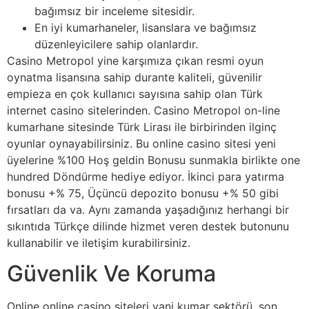
bağımsız bir inceleme sitesidir.
En iyi kumarhaneler, lisanslara ve bağımsız
düzenleyicilere sahip olanlardır.
Casino Metropol yine karşımıza çıkan resmi oyun
oynatma lisansına sahip durante kaliteli, güvenilir
empieza en çok kullanıcı sayısına sahip olan Türk
internet casino sitelerinden. Casino Metropol on-line
kumarhane sitesinde Türk Lirası ile birbirinden ilginç
oyunlar oynayabilirsiniz. Bu online casino sitesi yeni
üyelerine %100 Hoş geldin Bonusu sunmakla birlikte one
hundred Döndürme hediye ediyor. İkinci para yatırma
bonusu +% 75, Üçüncü depozito bonusu +% 50 gibi
fırsatları da va. Aynı zamanda yaşadığınız herhangi bir
sıkıntıda Türkçe dilinde hizmet veren destek butonunu
kullanabilir ve iletişim kurabilirsiniz.
Güvenlik Ve Koruma
Online online casino siteleri yani kumar sektörü, son