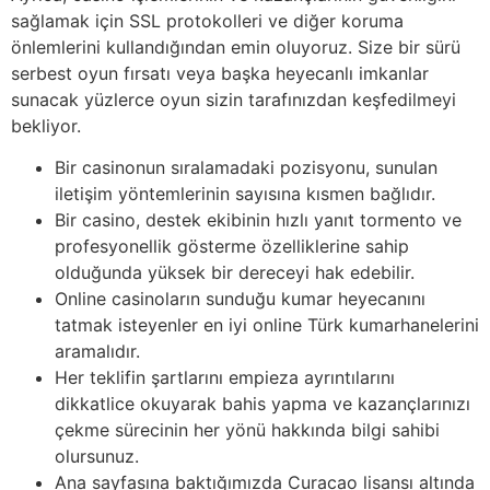
sağlamak için SSL protokolleri ve diğer koruma
önlemlerini kullandığından emin oluyoruz. Size bir sürü
serbest oyun fırsatı veya başka heyecanlı imkanlar
sunacak yüzlerce oyun sizin tarafınızdan keşfedilmeyi
bekliyor.
Bir casinonun sıralamadaki pozisyonu, sunulan
iletişim yöntemlerinin sayısına kısmen bağlıdır.
Bir casino, destek ekibinin hızlı yanıt tormento ve
profesyonellik gösterme özelliklerine sahip
olduğunda yüksek bir dereceyi hak edebilir.
Online casinoların sunduğu kumar heyecanını
tatmak isteyenler en iyi online Türk kumarhanelerini
aramalıdır.
Her teklifin şartlarını empieza ayrıntılarını
dikkatlice okuyarak bahis yapma ve kazançlarınızı
çekme sürecinin her yönü hakkında bilgi sahibi
olursunuz.
Ana sayfasına baktığımızda Curacao lisansı altında