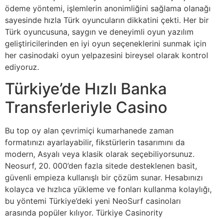
ödeme yöntemi, işlemlerin anonimliğini sağlama olanağı
sayesinde hızla Türk oyuncuların dikkatini çekti. Her bir
Türk oyuncusuna, saygın ve deneyimli oyun yazılım
geliştiricilerinden en iyi oyun seçeneklerini sunmak için
her casinodaki oyun yelpazesini bireysel olarak kontrol
ediyoruz.
Türkiye’de Hızlı Banka
Transferleriyle Casino
Bu top oy alan çevrimiçi kumarhanede zaman
formatınızı ayarlayabilir, fikstürlerin tasarımını da
modern, Asyalı veya klasik olarak seçebiliyorsunuz.
Neosurf, 20. 000’den fazla sitede desteklenen basit,
güvenli empieza kullanışlı bir çözüm sunar. Hesabınızı
kolayca ve hızlıca yükleme ve fonları kullanma kolaylığı,
bu yöntemi Türkiye’deki yeni NeoSurf casinoları
arasında popüler kılıyor. Türkiye Casinority