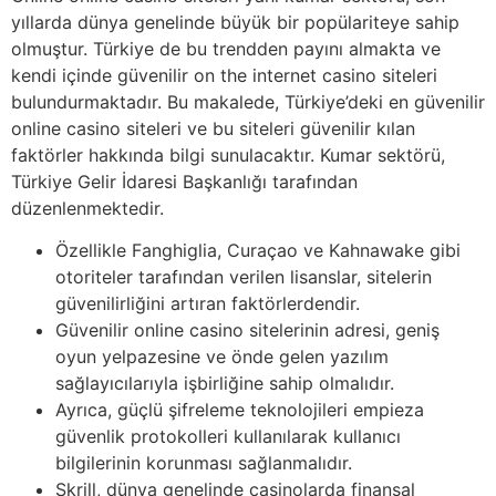
yıllarda dünya genelinde büyük bir popülariteye sahip
olmuştur. Türkiye de bu trendden payını almakta ve
kendi içinde güvenilir on the internet casino siteleri
bulundurmaktadır. Bu makalede, Türkiye’deki en güvenilir
online casino siteleri ve bu siteleri güvenilir kılan
faktörler hakkında bilgi sunulacaktır. Kumar sektörü,
Türkiye Gelir İdaresi Başkanlığı tarafından
düzenlenmektedir.
Özellikle Fanghiglia, Curaçao ve Kahnawake gibi
otoriteler tarafından verilen lisanslar, sitelerin
güvenilirliğini artıran faktörlerdendir.
Güvenilir online casino sitelerinin adresi, geniş
oyun yelpazesine ve önde gelen yazılım
sağlayıcılarıyla işbirliğine sahip olmalıdır.
Ayrıca, güçlü şifreleme teknolojileri empieza
güvenlik protokolleri kullanılarak kullanıcı
bilgilerinin korunması sağlanmalıdır.
Skrill, dünya genelinde casinolarda finansal