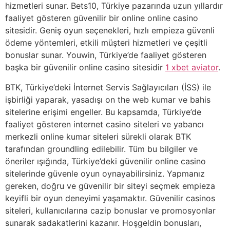
hizmetleri sunar. Bets10, Türkiye pazarında uzun yıllardır
faaliyet gösteren güvenilir bir online online casino
sitesidir. Geniş oyun seçenekleri, hızlı empieza güvenli
ödeme yöntemleri, etkili müşteri hizmetleri ve çeşitli
bonuslar sunar. Youwin, Türkiye’de faaliyet gösteren
başka bir güvenilir online casino sitesidir
1 xbet aviator
.
BTK, Türkiye’deki İnternet Servis Sağlayıcıları (İSS) ile
işbirliği yaparak, yasadışı on the web kumar ve bahis
sitelerine erişimi engeller. Bu kapsamda, Türkiye’de
faaliyet gösteren internet casino siteleri ve yabancı
merkezli online kumar siteleri sürekli olarak BTK
tarafından groundling edilebilir. Tüm bu bilgiler ve
öneriler ışığında, Türkiye’deki güvenilir online casino
sitelerinde güvenle oyun oynayabilirsiniz. Yapmanız
gereken, doğru ve güvenilir bir siteyi seçmek empieza
keyifli bir oyun deneyimi yaşamaktır. Güvenilir casinos
siteleri, kullanıcılarına cazip bonuslar ve promosyonlar
sunarak sadakatlerini kazanır. Hoşgeldin bonusları,