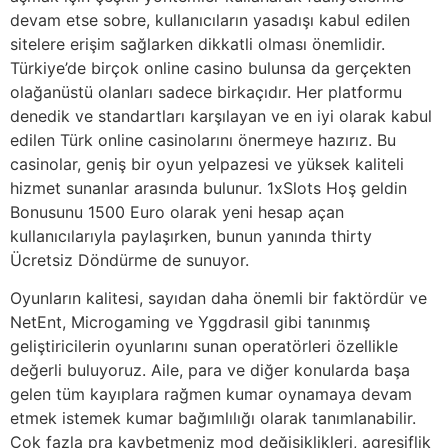
devam etse sobre, kullanıcıların yasadışı kabul edilen
sitelere erişim sağlarken dikkatli olması önemlidir.
Türkiye’de birçok online casino bulunsa da gerçekten
olağanüstü olanları sadece birkaçıdır. Her platformu
denedik ve standartları karşılayan ve en iyi olarak kabul
edilen Türk online casinolarını önermeye hazırız. Bu
casinolar, geniş bir oyun yelpazesi ve yüksek kaliteli
hizmet sunanlar arasında bulunur. 1xSlots Hoş geldin
Bonusunu 1500 Euro olarak yeni hesap açan
kullanıcılarıyla paylaşırken, bunun yanında thirty
Ücretsiz Döndürme de sunuyor.
Oyunların kalitesi, sayıdan daha önemli bir faktördür ve
NetEnt, Microgaming ve Yggdrasil gibi tanınmış
geliştiricilerin oyunlarını sunan operatörleri özellikle
değerli buluyoruz. Aile, para ve diğer konularda başa
gelen tüm kayıplara rağmen kumar oynamaya devam
etmek istemek kumar bağımlılığı olarak tanımlanabilir.
Çok fazla pra kaybetmeniz mod değişiklikleri, agresiflik