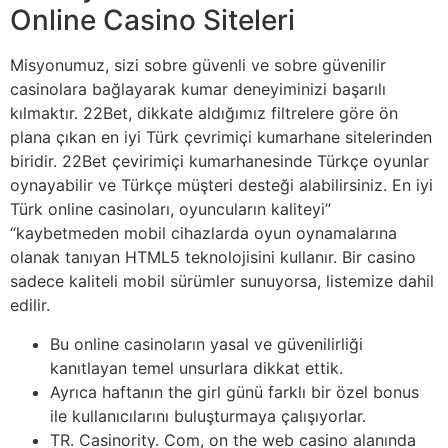
Online Casino Siteleri
Misyonumuz, sizi sobre güvenli ve sobre güvenilir
casinolara bağlayarak kumar deneyiminizi başarılı
kılmaktır. 22Bet, dikkate aldığımız filtrelere göre ön
plana çıkan en iyi Türk çevrimiçi kumarhane sitelerinden
biridir. 22Bet çevirimiçi kumarhanesinde Türkçe oyunlar
oynayabilir ve Türkçe müşteri desteği alabilirsiniz. En iyi
Türk online casinoları, oyuncuların kaliteyi”
“kaybetmeden mobil cihazlarda oyun oynamalarına
olanak tanıyan HTML5 teknolojisini kullanır. Bir casino
sadece kaliteli mobil sürümler sunuyorsa, listemize dahil
edilir.
Bu online casinoların yasal ve güvenilirliği
kanıtlayan temel unsurlara dikkat ettik.
Ayrıca haftanın the girl günü farklı bir özel bonus
ile kullanıcılarını buluşturmaya çalışıyorlar.
TR. Casinority. Com, on the web casino alanında