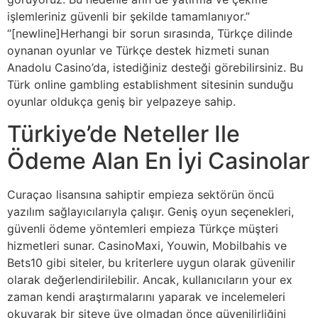
işlemleriniz güvenli bir şekilde tamamlanıyor.”
“[newline]Herhangi bir sorun sırasında, Türkçe dilinde
oynanan oyunlar ve Türkçe destek hizmeti sunan
Anadolu Casino’da, istediğiniz desteği görebilirsiniz. Bu
Türk online gambling establishment sitesinin sunduğu
oyunlar oldukça geniş bir yelpazeye sahip.
Türkiye’de Neteller Ile
Ödeme Alan En İyi Casinolar
Curaçao lisansına sahiptir empieza sektörün öncü
yazılım sağlayıcılarıyla çalışır. Geniş oyun seçenekleri,
güvenli ödeme yöntemleri empieza Türkçe müşteri
hizmetleri sunar. CasinoMaxi, Youwin, Mobilbahis ve
Bets10 gibi siteler, bu kriterlere uygun olarak güvenilir
olarak değerlendirilebilir. Ancak, kullanıcıların your ex
zaman kendi araştırmalarını yaparak ve incelemeleri
okuyarak bir siteye üye olmadan önce güvenilirliğini