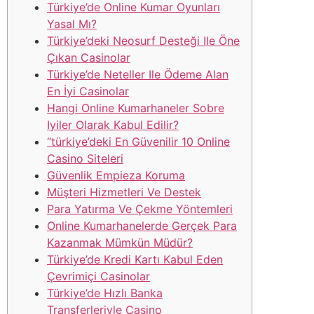
Türkiye’de Online Kumar Oyunları
Yasal Mı?
Türkiye’deki Neosurf Desteği Ile Öne
Çıkan Casinolar
Türkiye’de Neteller Ile Ödeme Alan
En İyi Casinolar
Hangi Online Kumarhaneler Sobre
Iyiler Olarak Kabul Edilir?
“türkiye’deki En Güvenilir 10 Online
Casino Siteleri
Güvenlik Empieza Koruma
Müşteri Hizmetleri Ve Destek
Para Yatırma Ve Çekme Yöntemleri
Online Kumarhanelerde Gerçek Para
Kazanmak Mümkün Müdür?
Türkiye’de Kredi Kartı Kabul Eden
Çevrimiçi Casinolar
Türkiye’de Hızlı Banka
Transferleriyle Casino