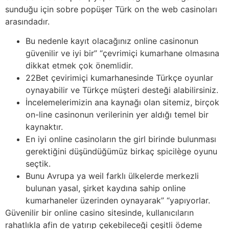
sunduğu için sobre popüşer Türk on the web casinoları
arasındadır.
Bu nedenle kayıt olacağınız online casinonun
güvenilir ve iyi bir” “çevrimiçi kumarhane olmasına
dikkat etmek çok önemlidir.
22Bet çevirimiçi kumarhanesinde Türkçe oyunlar
oynayabilir ve Türkçe müşteri desteği alabilirsiniz.
İncelemelerimizin ana kaynağı olan sitemiz, birçok
on-line casinonun verilerinin yer aldığı temel bir
kaynaktır.
En iyi online casinoların the girl birinde bulunması
gerektiğini düşündüğümüz birkaç spicilège oyunu
seçtik.
Bunu Avrupa ya weil farklı ülkelerde merkezli
bulunan yasal, şirket kaydına sahip online
kumarhaneler üzerinden oynayarak” “yapıyorlar.
Güvenilir bir online casino sitesinde, kullanıcıların
rahatlıkla afin de yatırıp çekebileceği çeşitli ödeme