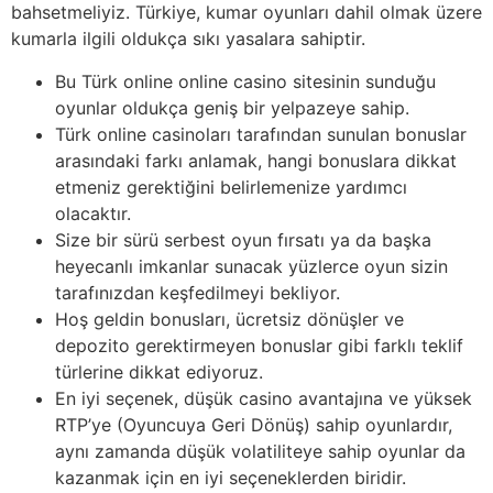
bahsetmeliyiz. Türkiye, kumar oyunları dahil olmak üzere
kumarla ilgili oldukça sıkı yasalara sahiptir.
Bu Türk online online casino sitesinin sunduğu
oyunlar oldukça geniş bir yelpazeye sahip.
Türk online casinoları tarafından sunulan bonuslar
arasındaki farkı anlamak, hangi bonuslara dikkat
etmeniz gerektiğini belirlemenize yardımcı
olacaktır.
Size bir sürü serbest oyun fırsatı ya da başka
heyecanlı imkanlar sunacak yüzlerce oyun sizin
tarafınızdan keşfedilmeyi bekliyor.
Hoş geldin bonusları, ücretsiz dönüşler ve
depozito gerektirmeyen bonuslar gibi farklı teklif
türlerine dikkat ediyoruz.
En iyi seçenek, düşük casino avantajına ve yüksek
RTP’ye (Oyuncuya Geri Dönüş) sahip oyunlardır,
aynı zamanda düşük volatiliteye sahip oyunlar da
kazanmak için en iyi seçeneklerden biridir.