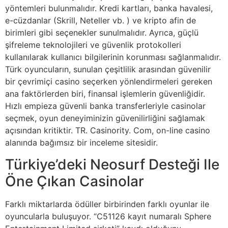
yöntemleri bulunmalıdır. Kredi kartları, banka havalesi,
e-cüzdanlar (Skrill, Neteller vb. ) ve kripto afin de
birimleri gibi seçenekler sunulmalıdır. Ayrıca, güçlü
şifreleme teknolojileri ve güvenlik protokolleri
kullanılarak kullanıcı bilgilerinin korunması sağlanmalıdır.
Türk oyuncuların, sunulan çeşitlilik arasından güvenilir
bir çevrimiçi casino seçerken yönlendirmeleri gereken
ana faktörlerden biri, finansal işlemlerin güvenliğidir.
Hızlı empieza güvenli banka transferleriyle casinolar
seçmek, oyun deneyiminizin güvenilirliğini sağlamak
açısından kritiktir. TR. Casinority. Com, on-line casino
alanında bağımsız bir inceleme sitesidir.
Türkiye’deki Neosurf Desteği Ile
Öne Çıkan Casinolar
Farklı miktarlarda ödüller birbirinden farklı oyunlar ile
oyuncularla buluşuyor. “C51126 kayıt numaralı Sphere