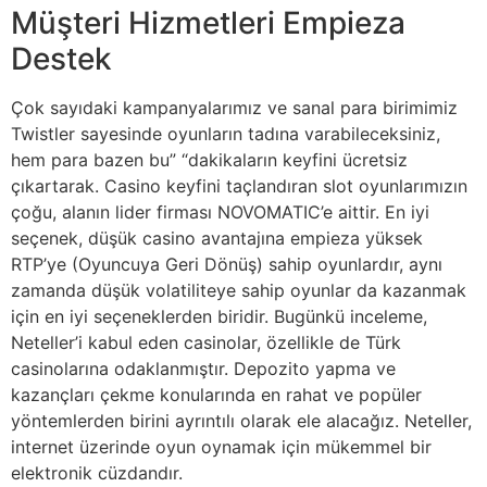
Müşteri Hizmetleri Empieza
Destek
Çok sayıdaki kampanyalarımız ve sanal para birimimiz
Twistler sayesinde oyunların tadına varabileceksiniz,
hem para bazen bu” “dakikaların keyfini ücretsiz
çıkartarak. Casino keyfini taçlandıran slot oyunlarımızın
çoğu, alanın lider firması NOVOMATIC’e aittir. En iyi
seçenek, düşük casino avantajına empieza yüksek
RTP’ye (Oyuncuya Geri Dönüş) sahip oyunlardır, aynı
zamanda düşük volatiliteye sahip oyunlar da kazanmak
için en iyi seçeneklerden biridir. Bugünkü inceleme,
Neteller’i kabul eden casinolar, özellikle de Türk
casinolarına odaklanmıştır. Depozito yapma ve
kazançları çekme konularında en rahat ve popüler
yöntemlerden birini ayrıntılı olarak ele alacağız. Neteller,
internet üzerinde oyun oynamak için mükemmel bir
elektronik cüzdandır.