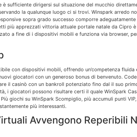
è sufficiente dirigersi sul situazione del mucchio direttam
ervando la qualunque luogo ci si trovi. Winspark arredo non
responsive sopra grado successo comporre adeguatamente pe
i più apprezzati vittoria attuale portale natale da Cipro è l
ato a fine di i dispositivi mobili e funziona via browser, 
p
le con dispositivi mobili, offrendo un’competenza fluida e
i nuovi giocatori con un generoso bonus di benvenuto. Code
zzare il casinò con un bankroll potenziato fino dal il suo pr
ità, i giocatori possono risultare certi il quale WinSpark Cas
 Più giochi su WinSpark Scompiglio, più accumuli punti VIP,
tantemente più interessanti.
irtuali Avvengono Reperibili