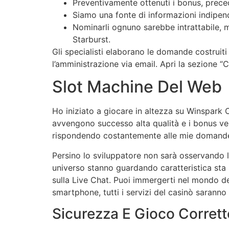
Preventivamente ottenuti i bonus, precede
Siamo una fonte di informazioni indipende
Nominarli ognuno sarebbe intrattabile, m
Starburst.
Gli specialisti elaborano le domande costruiti
l’amministrazione via email. Apri la sezione “
Slot Machine Del Web
Ho iniziato a giocare in altezza su Winspark C
avvengono successo alta qualità e i bonus vengo
rispondendo costantemente alle mie domand
Persino lo sviluppatore non sarà osservando l
universo stanno guardando caratteristica sta s
sulla Live Chat. Puoi immergerti nel mondo del
smartphone, tutti i servizi del casinò sarann
Sicurezza E Gioco Corret