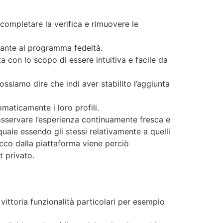
 completare la verifica e rimuovere le
pante al programma fedeltà.
 con lo scopo di essere intuitiva e facile da
siamo dire che indi aver stabilito l’aggiunta
omaticamente i loro profili.
osservare l’esperienza continuamente fresca e
quale essendo gli stessi relativamente a quelli
occo dalla piattaforma viene perciò
t privato.
vittoria funzionalità particolari per esempio