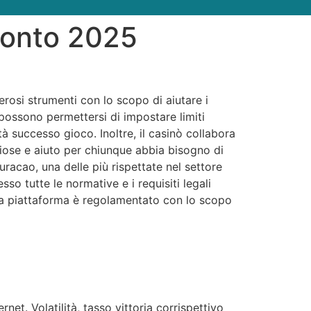
conto 2025
osi strumenti con lo scopo di aiutare i
 possono permettersi di impostare limiti
successo gioco. Inoltre, il casinò collabora
iose e aiuto per chiunque abbia bisogno di
uracao, una delle più rispettate nel settore
o tutte le normative e i requisiti legali
lla piattaforma è regolamentato con lo scopo
t. Volatilità, tasso vittoria corrispettivo