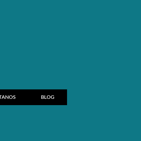
TANOS
BLOG