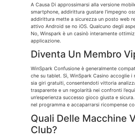
A Causa Di approssimarsi alla versione mobile 
smartphone, addirittura gustare l’impegno oss
addirittura mette a sicurezza un posto web 
attivo Android se no iOS. Qualcuno degli aspett
No, Winspark è un casinò interamente ottimizz
applicazione.
Diventa Un Membro Vi
WinSpark Confusione è generalmente compatibi
che su tablet. Sì, WinSpark Casino accoglie 
sia giri gratuiti, consentendoti vittoria anali
trasparente e un regolarità nei confronti l’equ
un’esperienza successo gioco giusta e sicura.
nel programma e accaparrarsi ricompense cos
Quali Delle Macchine V
Club?