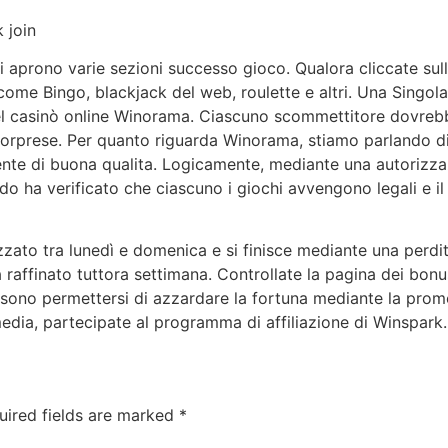
aprono varie sezioni successo gioco. Qualora cliccate sulla 
come Bingo, blackjack del web, roulette e altri. Una Singol
l casinò online Winorama. Ciascuno scommettitore dovreb
 sorprese. Per quanto riguarda Winorama, stiamo parlando di
amente di buona qualita. Logicamente, mediante una autorizz
 ha verificato che ciascuno i giochi avvengono legali e il
o tra lunedì e domenica e si finisce mediante una perdita n
 raffinato tuttora settimana. Controllate la pagina dei bonu
ossono permettersi di azzardare la fortuna mediante la prom
media, partecipate al programma di affiliazione di Winspark.
uired fields are marked
*