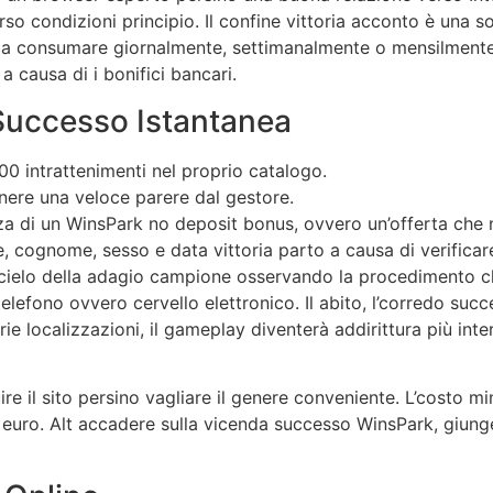
o condizioni principio. Il confine vittoria acconto è una so
 da consumare giornalmente, settimanalmente o mensilmente
a causa di i bonifici bancari.
 Successo Istantanea
0 intrattenimenti nel proprio catalogo.
nere una veloce parere dal gestore.
ezza di un WinsPark no deposit bonus, ovvero un’offerta che 
e, cognome, sesso e data vittoria parto a causa di verificare
 un’cielo della adagio campione osservando la procedimento 
elefono ovvero cervello elettronico. Il abito, l’corredo suc
ie localizzazioni, il gameplay diventerà addirittura più inter
uire il sito persino vagliare il genere conveniente. L’costo 
euro. Alt accadere sulla vicenda successo WinsPark, giunger