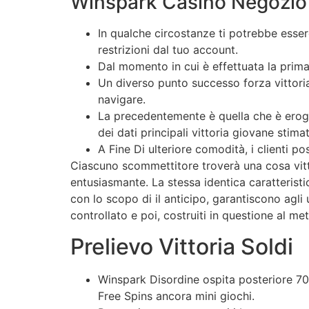
Winspark Casino Negozio
In qualche circostanze ti potrebbe essere
restrizioni dal tuo account.
Dal momento in cui è effettuata la prim
Un diverso punto successo forza vittoria
navigare.
La precedentemente è quella che è erogat
dei dati principali vittoria giovane stima
A Fine Di ulteriore comodità, i clienti po
Ciascuno scommettitore troverà una cosa vitto
entusiasmante. La stessa identica caratteristic
con lo scopo di il anticipo, garantiscono agli
controllato e poi, costruiti in questione al me
Prelievo Vittoria Soldi
Winspark Disordine ospita posteriore 70 
Free Spins ancora mini giochi.