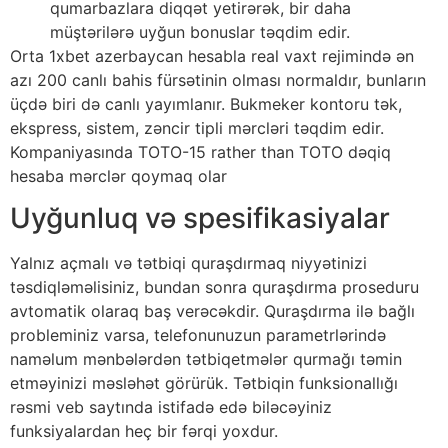
qumarbazlara diqqət yetirərək, bir daha
müştərilərə uyğun bonuslar təqdim edir.
Orta 1xbet azerbaycan hesabla real vaxt rejimində ən
azı 200 canlı bahis fürsətinin olması normaldır, bunların
üçdə biri də canlı yayımlanır. Bukmeker kontoru tək,
ekspress, sistem, zəncir tipli mərcləri təqdim edir.
Kompaniyasında TOTO-15 rather than TOTO dəqiq
hesaba mərclər qoymaq olar
Uyğunluq və spesifikasiyalar
Yalnız açmalı və tətbiqi quraşdırmaq niyyətinizi
təsdiqləməlisiniz, bundan sonra quraşdırma proseduru
avtomatik olaraq baş verəcəkdir. Quraşdırma ilə bağlı
probleminiz varsa, telefonunuzun parametrlərində
naməlum mənbələrdən tətbiqetmələr qurmağı təmin
etməyinizi məsləhət görürük. Tətbiqin funksionallığı
rəsmi veb saytında istifadə edə biləcəyiniz
funksiyalardan heç bir fərqi yoxdur.