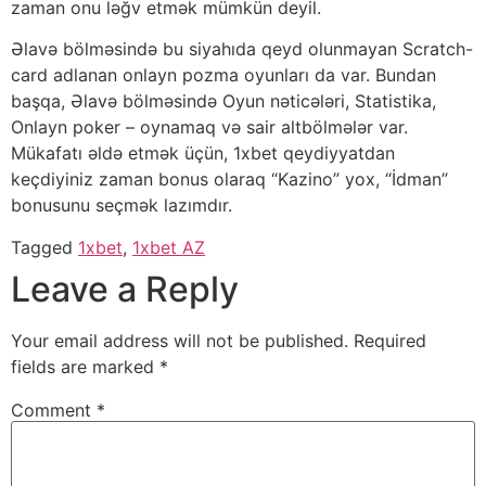
zaman onu ləğv etmək mümkün deyil.
Əlavə bölməsində bu siyahıda qeyd olunmayan Scratch-
card adlanan onlayn pozma oyunları da var. Bundan
başqa, Əlavə bölməsində Oyun nəticələri, Statistika,
Onlayn poker – oynamaq və sair altbölmələr var.
Mükafatı əldə etmək üçün, 1xbet qeydiyyatdan
keçdiyiniz zaman bonus olaraq “Kazino” yox, “İdman”
bonusunu seçmək lazımdır.
Tagged
1xbet
,
1xbet AZ
Leave a Reply
Your email address will not be published.
Required
fields are marked
*
Comment
*