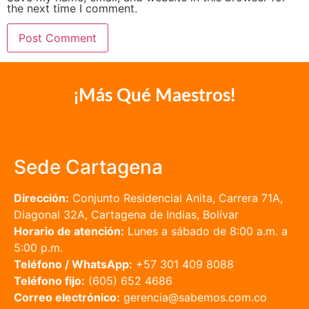
the next time I comment.
¡Más Qué Maestros!
Sede Cartagena
Dirección:
Conjunto Residencial Anita, Carrera 71A,
Diagonal 32A, Cartagena de Indias, Bolívar
Horario de atención:
Lunes a sábado de 8:00 a.m. a
5:00 p.m.
Teléfono / WhatsApp:
+57 301 409 8088
Teléfono fijo:
(605) 652 4686
Correo electrónico:
gerencia@sabemos.com.co