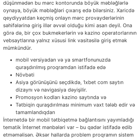
düşünmədən bu mərc kontorunda böyük məbləğlərlə
oynaya, böyük məbləğləri çıxarış edə bilərsiniz. Xaricdə
qeydiyyatdan keçmiş onlayn mərc provayderlərinin
səhifələrinə giriş illər əvvəl olduğu kimi asan deyil. Ona
görə də, bir çox bukmekerlərin və kazino operatorlarının
vebsaytlarına yalnız xüsusi link vasitəsilə giriş etmək
mümkündür.
mobil versiyadan və ya smartfonunuzda
quraşdırılmış proqramdan istifadə edə
Növbəti
Asiya görünüşünü seçdikdə, 1xbet com saytın
dizaynı və navigasiya dəyişilir.
Promosyon kodları kazino saytında və
Tətbiqin quraşdırılması minimum vaxt tələb edir və
tamamlandıqdan
İnternetdə bir mobil tətbiqetmə bağlantısını yayımladığı
tematik İnternet mənbələri var – bu qədər istifadə edib
etməməlisən. Əksər hallarda problem proqramın sistem