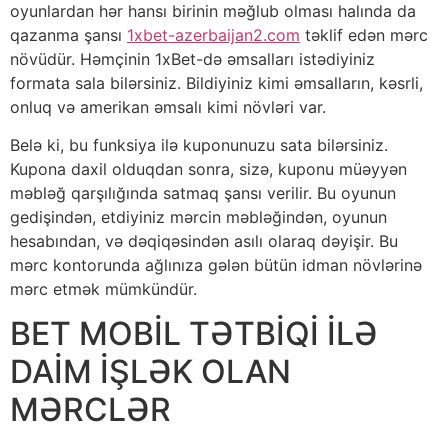
oyunlardan hər hansı birinin məğlub olması halında da
qazanma şansı
1xbet-azerbaijan2.com
təklif edən mərc
növüdür. Həmçinin 1xBet-də əmsalları istədiyiniz
formata sala bilərsiniz. Bildiyiniz kimi əmsalların, kəsrli,
onluq və amerikan əmsalı kimi növləri var.
Belə ki, bu funksiya ilə kuponunuzu sata bilərsiniz.
Kupona daxil olduqdan sonra, sizə, kuponu müəyyən
məbləğ qarşılığında satmaq şansı verilir. Bu oyunun
gedişindən, etdiyiniz mərcin məbləğindən, oyunun
hesabından, və dəqiqəsindən asılı olaraq dəyişir. Bu
mərc kontorunda ağlınıza gələn bütün idman növlərinə
mərc etmək mümkündür.
BET MOBİL TƏTBİQİ İLƏ
DAİM İŞLƏK OLAN
MƏRCLƏR