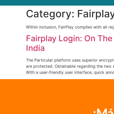
Category:
Fairpla
Within inclusion, FairPlay complies with all reg
Fairplay Login: On The 
India
The Particular platform uses superior encrypti
are protected. Obtainable regarding the two A
With a user-friendly user interface, quick an
¡Má