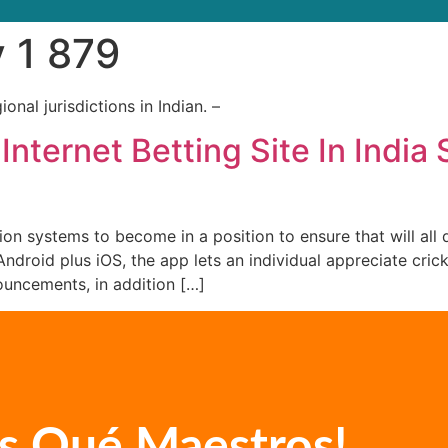
y 1 879
ional jurisdictions in Indian. –
Internet Betting Site In India
on systems to become in a position to ensure that will all d
ndroid plus iOS, the app lets an individual appreciate cric
nouncements, in addition […]
s Qué Maestros!