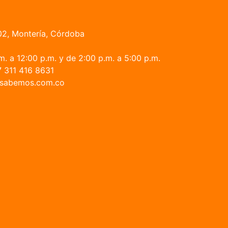
02, Montería, Córdoba
. a 12:00 p.m. y de 2:00 p.m. a 5:00 p.m.
 311 416 8631
fo@sabemos.com.co