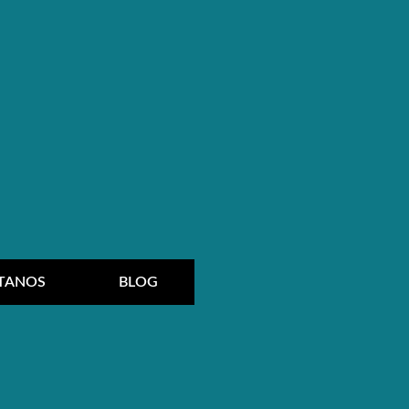
TANOS
BLOG