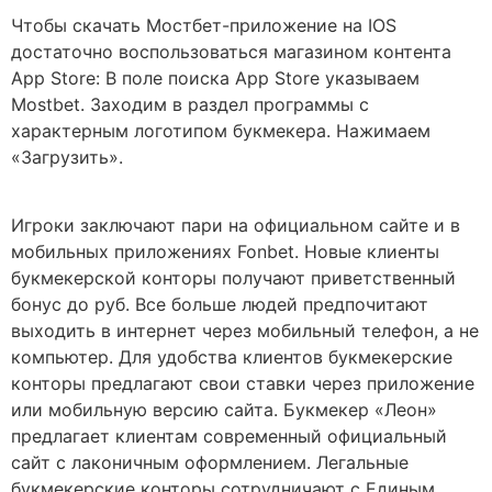
Чтобы скачать Мостбет-приложение на IOS
достаточно воспользоваться магазином контента
App Store: В поле поиска App Store указываем
Mostbet. Заходим в раздел программы с
характерным логотипом букмекера. Нажимаем
«Загрузить».
Игроки заключают пари на официальном сайте и в
мобильных приложениях Fonbet. Новые клиенты
букмекерской конторы получают приветственный
бонус до руб. Все больше людей предпочитают
выходить в интернет через мобильный телефон, а не
компьютер. Для удобства клиентов букмекерские
конторы предлагают свои ставки через приложение
или мобильную версию сайта. Букмекер «Леон»
предлагает клиентам современный официальный
сайт с лаконичным оформлением. Легальные
букмекерские конторы сотрудничают с Единым