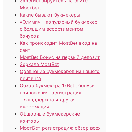
Зарегистрируйтесь на сайте
Мостбет.
Какие бывают букмекеры
«Олимп» – популярный букмекер
с большим ассортиментом
бонусов
Как происходит MostBet вход на
сайт
MostBet Бонус на первый депозит
Зеркала MostBet
Сравнение букмекеров из нашего
рейтинга
Обзор букмекера 1xBet : бонусы,
приложения, регистрация,
техподдержка и другая
информация
Офшорные букмекерские
конторы
МостБет регистрация: обзор всех