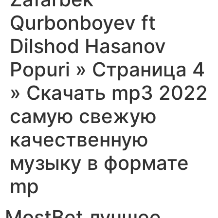
Qurbonboyev ft
Dilshod Hasanov
Popuri » Страница 4
» Скачать mp3 2022
самую свежую
качественную
музыку в формате
mp
MostBet лучшее