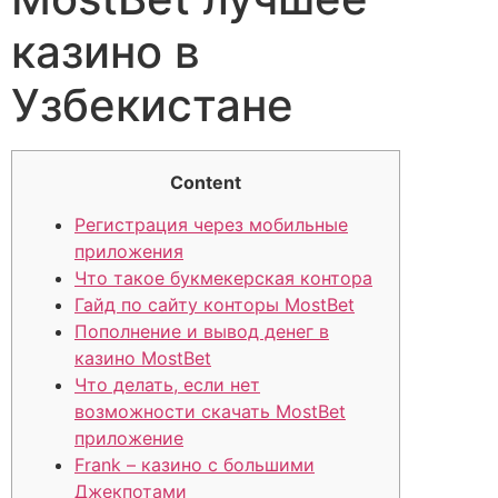
казино в
Узбекистане
Content
Регистрация через мобильные
приложения
Что такое букмекерская контора
Гайд по сайту конторы MostBet
Пополнение и вывод денег в
казино MostBet
Что делать, если нет
возможности скачать MostBet
приложение
Frank – казино с большими
Джекпотами