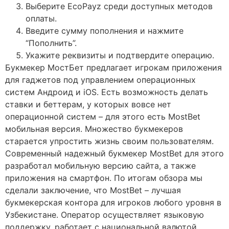
Выберите EcoPayz среди доступных методов
оплаты.
Введите сумму пополнения и нажмите
“Пополнить”.
Укажите реквизиты и подтвердите операцию.
Букмекер МостБет предлагает игрокам приложения
для гаджетов под управлением операционных
систем Андроид и iOS. Есть возможность делать
ставки и беттерам, у которых вовсе нет
операционной систем – для этого есть MostBet
мобильная версия. Множество букмекеров
старается упростить жизнь своим пользователям.
Современный надежный букмекер MostBet для этого
разработал мобильную версию сайта, а также
приложения на смартфон. По итогам обзора мы
сделали заключение, что MostBet – лучшая
букмекерская контора для игроков любого уровня в
Узбекистане. Оператор осуществляет языковую
поддержку, работает с национальной валютой,