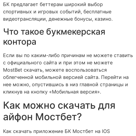
БК предлагает беттерам широкий выбор
спортивных и игровых событий, бесплатные
видеотрансляции, денежные бонусы, казино.
Что такое букмекерская
контора
Если вы по каким-либо причинам не можете ставить
с официального сайта и при этом не можете
MostBet скачать, можете воспользоваться
облегченной мобильной версией сайта. Перейти на
нее можно, опустившись в низ главной страницы и
кликнув на кнопку «Мобильная версия».
Как можно скачать для
айфон Мостбет?
Как скачать приложение БК Мостбет на IOS