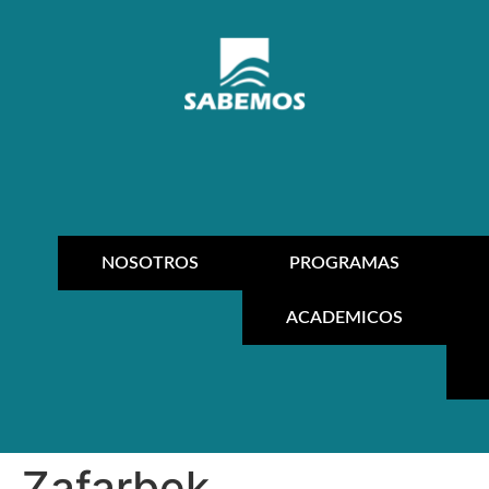
NOSOTROS
PROGRAMAS
ACADEMICOS
Zafarbek